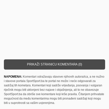
PRIKAŽI STRANICU KOMENTARA (0)
NAPOMENA:
Komentari odražavaju stavove njihovih autora/ica, a ne nužno
i stavove portala SportSport.ba te portal ne može i neće odgovarati za
sadržaj tih kometara. Komentari koji sadrže vrijeđanja, psovanja i vulgaran
riječnik mogu biti uklonjeni bez najave i objašnjenja, ali to ne obavezuje
SportSport.ba da obriše sve komentare koji krše pravila. Čitanjem prihvatate
mogućnost da među komentarima mogu biti pronađeni sadržaji koji mogu
biti u suprotnosti sa vašim uvjerenjima.