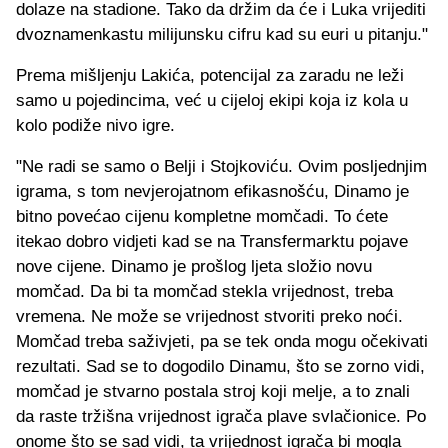
dolaze na stadione. Tako da držim da će i Luka vrijediti
dvoznamenkastu milijunsku cifru kad su euri u pitanju."
Prema mišljenju Lakića, potencijal za zaradu ne leži
samo u pojedincima, već u cijeloj ekipi koja iz kola u
kolo podiže nivo igre.
"Ne radi se samo o Belji i Stojkoviću. Ovim posljednjim
igrama, s tom nevjerojatnom efikasnošću, Dinamo je
bitno povećao cijenu kompletne momčadi. To ćete
itekao dobro vidjeti kad se na Transfermarktu pojave
nove cijene. Dinamo je prošlog ljeta složio novu
momčad. Da bi ta momčad stekla vrijednost, treba
vremena. Ne može se vrijednost stvoriti preko noći.
Momčad treba saživjeti, pa se tek onda mogu očekivati
rezultati. Sad se to dogodilo Dinamu, što se zorno vidi,
momčad je stvarno postala stroj koji melje, a to znali
da raste tržišna vrijednost igrača plave svlačionice. Po
onome što se sad vidi, ta vrijednost igrača bi mogla