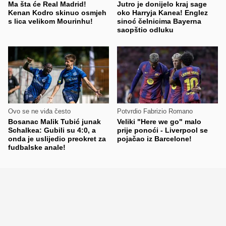
Ma šta će Real Madrid!
Jutro je donijelo kraj sage
Kenan Kodro skinuo osmjeh
oko Harryja Kanea! Englez
s lica velikom Mourinhu!
sinoć čelnicima Bayerna
saopštio odluku
Ovo se ne viđa često
Potvrdio Fabrizio Romano
Bosanac Malik Tubić junak
Veliki "Here we go" malo
Schalkea: Gubili su 4:0, a
prije ponoći - Liverpool se
onda je uslijedio preokret za
pojačao iz Barcelone!
fudbalske anale!