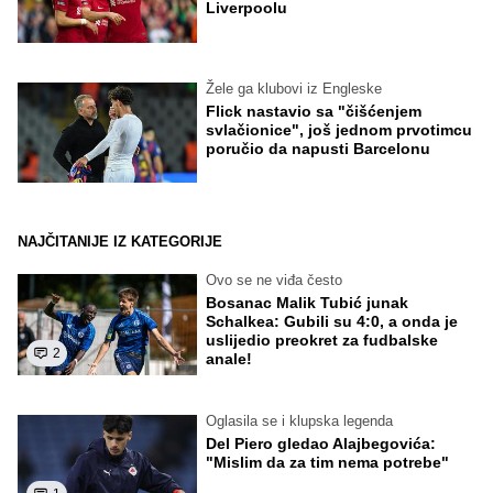
Liverpoolu
Žele ga klubovi iz Engleske
Flick nastavio sa "čišćenjem
svlačionice", još jednom prvotimcu
poručio da napusti Barcelonu
NAJČITANIJE IZ KATEGORIJE
Ovo se ne viđa često
Bosanac Malik Tubić junak
Schalkea: Gubili su 4:0, a onda je
uslijedio preokret za fudbalske
2
anale!
Oglasila se i klupska legenda
Del Piero gledao Alajbegovića:
"Mislim da za tim nema potrebe"