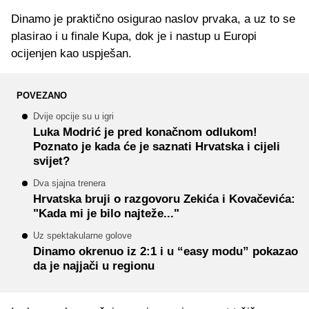
Dinamo je praktično osigurao naslov prvaka, a uz to se
plasirao i u finale Kupa, dok je i nastup u Europi
ocijenjen kao uspješan.
POVEZANO
Dvije opcije su u igri
Luka Modrić je pred konačnom odlukom!
Poznato je kada će je saznati Hrvatska i cijeli
svijet?
Dva sjajna trenera
Hrvatska bruji o razgovoru Zekića i Kovačevića:
"Kada mi je bilo najteže..."
Uz spektakularne golove
Dinamo okrenuo iz 2:1 i u “easy modu” pokazao
da je najjači u regionu