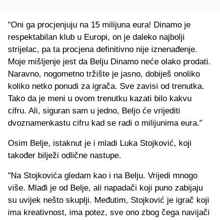
"Oni ga procjenjuju na 15 milijuna eura! Dinamo je
respektabilan klub u Europi, on je daleko najbolji
strijelac, pa ta procjena definitivno nije iznenađenje.
Moje mišljenje jest da Belju Dinamo neće olako prodati.
Naravno, nogometno tržište je jasno, dobiješ onoliko
koliko netko ponudi za igrača. Sve zavisi od trenutka.
Tako da je meni u ovom trenutku kazati bilo kakvu
cifru. Ali, siguran sam u jedno, Beljo će vrijediti
dvoznamenkastu cifru kad se radi o milijunima eura."
Osim Belje, istaknut je i mladi Luka Stojković, koji
također bilježi odlične nastupe.
"Na Stojkovića gledam kao i na Belju. Vrijedi mnogo
više. Mlađi je od Belje, ali napadači koji puno zabijaju
su uvijek nešto skuplji. Međutim, Stojković je igrač koji
ima kreativnost, ima potez, sve ono zbog čega navijači