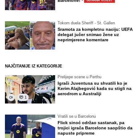
·
Barcelone!
UDARNA VIJEST
Tokom duela Sheriff - St. Gallen
Sramota za kompletnu naciju: UEFA
delegat jučer snimao žene uz
neprimjerene komentare
NAJČITANIJE IZ KATEGORIJE
Prelijepe scene u Perthu
Igrači Juventusa su shvatili ko je
Kerim Alajbegović kada su stigli na
aerodrom u Australiji
1
Vratili se u Barcelonu
Flick sinoć održao sastanak, pa
trojici igrača Barcelone saopštio da
napuste pripreme