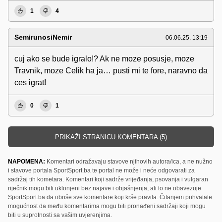
1
4
SemirunosiNemir
06.06.25. 13:19
cuj ako se bude igralo!? Ak ne moze posusje, moze
Travnik, moze Celik ha ja… pusti mi te fore, naravno da
ces igrat!
0
1
PRIKAŽI STRANICU KOMENTARA (5)
NAPOMENA:
Komentari odražavaju stavove njihovih autora/ica, a ne nužno
i stavove portala SportSport.ba te portal ne može i neće odgovarati za
sadržaj tih kometara. Komentari koji sadrže vrijeđanja, psovanja i vulgaran
riječnik mogu biti uklonjeni bez najave i objašnjenja, ali to ne obavezuje
SportSport.ba da obriše sve komentare koji krše pravila. Čitanjem prihvatate
mogućnost da među komentarima mogu biti pronađeni sadržaji koji mogu
biti u suprotnosti sa vašim uvjerenjima.