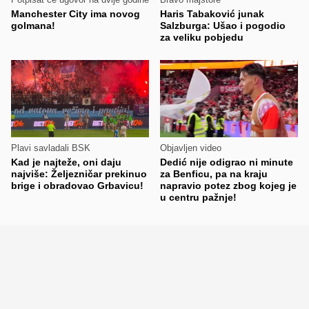
Manchester City ima novog
Haris Tabaković junak
golmana!
Salzburga: Ušao i pogodio
za veliku pobjedu
Plavi savladali BSK
Objavljen video
Kad je najteže, oni daju
Dedić nije odigrao ni minute
najviše: Željezničar prekinuo
za Benficu, pa na kraju
brige i obradovao Grbavicu!
napravio potez zbog kojeg je
u centru pažnje!