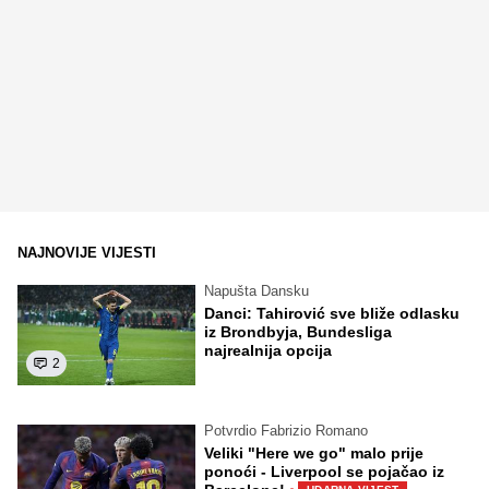
NAJNOVIJE VIJESTI
Napušta Dansku
Danci: Tahirović sve bliže odlasku
iz Brondbyja, Bundesliga
najrealnija opcija
2
Potvrdio Fabrizio Romano
Veliki "Here we go" malo prije
ponoći - Liverpool se pojačao iz