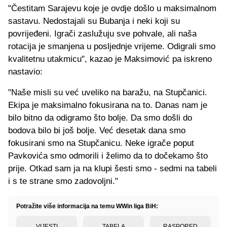
"Čestitam Sarajevu koje je ovdje došlo u maksimalnom
sastavu. Nedostajali su Bubanja i neki koji su
povrijeđeni. Igrači zaslužuju sve pohvale, ali naša
rotacija je smanjena u posljednje vrijeme. Odigrali smo
kvalitetnu utakmicu", kazao je Maksimović pa iskreno
nastavio:
"Naše misli su već uveliko na baražu, na Stupčanici.
Ekipa je maksimalno fokusirana na to. Danas nam je
bilo bitno da odigramo što bolje. Da smo došli do
bodova bilo bi još bolje. Već desetak dana smo
fokusirani smo na Stupčanicu. Neke igrače poput
Pavkovića smo odmorili i želimo da to dočekamo što
prije. Otkad sam ja na klupi šesti smo - sedmi na tabeli
i s te strane smo zadovoljni."
Potražite više informacija na temu WWin liga BiH:
VIJESTI
TABELA
RASPORED