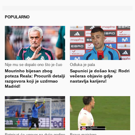
POPULARNO
Nije mu se dopalo ono što je čuo
Odluka je pala
Mourinho bijesan zbog
Sapunici je došao kraj: Rodri
poteza Reala: Procurili detalji
večeras objavio gdje
razgovora koji je uzdrmao
nastavlja karijeru!
Madrid!
Potpisat će ugovor na dvije godine
Bravo majstore