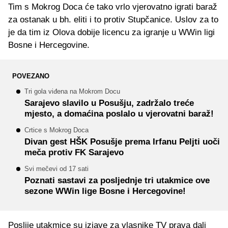
Tim s Mokrog Doca će tako vrlo vjerovatno igrati baraž
za ostanak u bh. eliti i to protiv Stupčanice. Uslov za to
je da tim iz Olova dobije licencu za igranje u WWin ligi
Bosne i Hercegovine.
POVEZANO
Tri gola viđena na Mokrom Docu
Sarajevo slavilo u Posušju, zadržalo treće
mjesto, a domaćina poslalo u vjerovatni baraž!
Crtice s Mokrog Doca
Divan gest HŠK Posušje prema Irfanu Peljti uoči
meča protiv FK Sarajevo
Svi mečevi od 17 sati
Poznati sastavi za posljednje tri utakmice ove
sezone WWin lige Bosne i Hercegovine!
Poslije utakmice su izjave za vlasnike TV prava dali