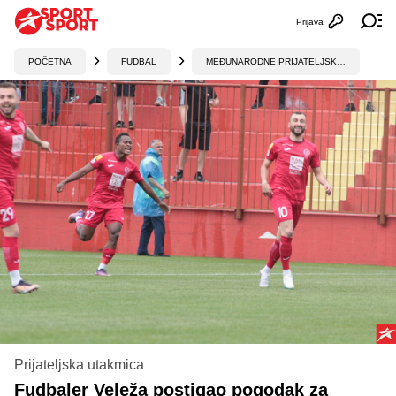
Prijava
Otvori profi
Ot
POČETNA
FUDBAL
MEĐUNARODNE PRIJATELJSKE UTAKMICE
Prijateljska utakmica
Fudbaler Veleža postigao pogodak za