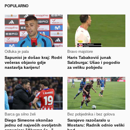
POPULARNO
Odluka je pala
Bravo majstore
Sapunici je došao kraj: Rodri
Haris Tabaković junak
večeras objavio gdje
Salzburga: Ušao i pogodio
nastavlja karijeru!
za veliku pobjedu
Barca ga silno želi
Bez pobjednika i bez golova
Diego Simeone okončao
Sarajevo razočaralo u
jednu od najvećih ovoljetnih
Mostaru: Radnik odnio veliki
sapunica: "Alvarez će..."
bod