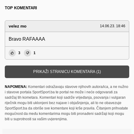
TOP KOMENTARI
velez mo
14.06.23. 18:46
Bravo RAFAAAA
3
1
PRIKAŽI STRANICU KOMENTARA (1)
NAPOMENA:
Komentari odražavaju stavove njihovih autora/ica, a ne nužno
i stavove portala SportSport.ba te portal ne može i neće odgovarati za
sadržaj tih kometara. Komentari koji sadrže vrijeđanja, psovanja i vulgaran
riječnik mogu biti uklonjeni bez najave i objašnjenja, ali to ne obavezuje
SportSport.ba da obriše sve komentare koji krše pravila. Čitanjem prihvatate
mogućnost da među komentarima mogu biti pronađeni sadržaji koji mogu
biti u suprotnosti sa vašim uvjerenjima.