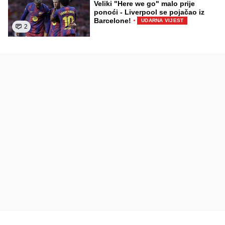
Veliki "Here we go" malo prije
ponoći - Liverpool se pojačao iz
·
Barcelone!
UDARNA VIJEST
2