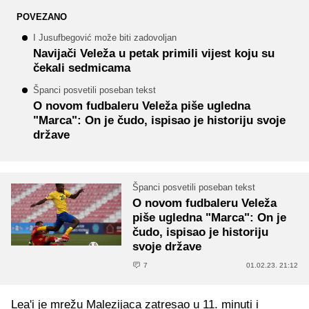
POVEZANO
I Jusufbegović može biti zadovoljan
Navijači Veleža u petak primili vijest koju su
čekali sedmicama
Španci posvetili poseban tekst
O novom fudbaleru Veleža piše ugledna
"Marca": On je čudo, ispisao je historiju svoje
države
Španci posvetili poseban tekst
O novom fudbaleru Veleža
piše ugledna "Marca": On je
čudo, ispisao je historiju
svoje države
7
01.02.23. 21:12
Lea'i je mrežu Malezijaca zatresao u 11. minuti i