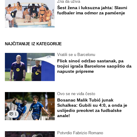
Zna da uživa
Šest žena i luksuzna jahta: Slavni
fudbaler ima odmor za pamćenje
NAJČITANIJE IZ KATEGORIJE
Vratili se u Barcelonu
Flick sinoć održao sastanak, pa
trojici igrača Barcelone saopštio da
napuste pripreme
Ovo se ne viđa često
Bosanac Malik Tubić junak
Schalkea: Gubili su 4:0, a onda je
uslijedio preokret za fudbalske
1
anale!
Potvrdio Fabrizio Romano