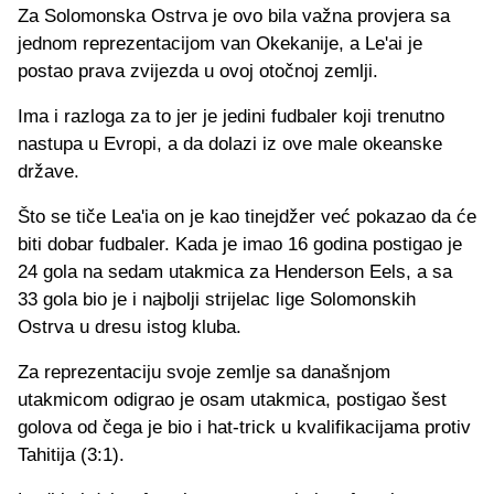
Za Solomonska Ostrva je ovo bila važna provjera sa
jednom reprezentacijom van Okekanije, a Le'ai je
postao prava zvijezda u ovoj otočnoj zemlji.
Ima i razloga za to jer je jedini fudbaler koji trenutno
nastupa u Evropi, a da dolazi iz ove male okeanske
države.
Što se tiče Lea'ia on je kao tinejdžer već pokazao da će
biti dobar fudbaler. Kada je imao 16 godina postigao je
24 gola na sedam utakmica za Henderson Eels, a sa
33 gola bio je i najbolji strijelac lige Solomonskih
Ostrva u dresu istog kluba.
Za reprezentaciju svoje zemlje sa današnjom
utakmicom odigrao je osam utakmica, postigao šest
golova od čega je bio i hat-trick u kvalifikacijama protiv
Tahitija (3:1).