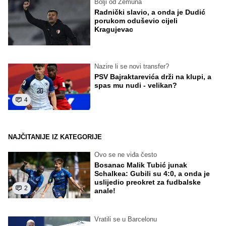
Bolji od Zemuna
Radnički slavio, a onda je Dudić
porukom oduševio cijeli
Kragujevac
Nazire li se novi transfer?
PSV Bajraktarevića drži na klupi, a
spas mu nudi - velikan?
4
NAJČITANIJE IZ KATEGORIJE
Ovo se ne viđa često
Bosanac Malik Tubić junak
Schalkea: Gubili su 4:0, a onda je
uslijedio preokret za fudbalske
2
anale!
Vratili se u Barcelonu