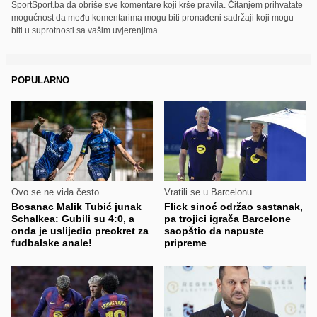
SportSport.ba da obriše sve komentare koji krše pravila. Čitanjem prihvatate
mogućnost da među komentarima mogu biti pronađeni sadržaji koji mogu
biti u suprotnosti sa vašim uvjerenjima.
POPULARNO
Ovo se ne viđa često
Vratili se u Barcelonu
Bosanac Malik Tubić junak
Flick sinoć održao sastanak,
Schalkea: Gubili su 4:0, a
pa trojici igrača Barcelone
onda je uslijedio preokret za
saopštio da napuste
fudbalske anale!
pripreme