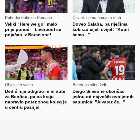
Potvrdio Fabrizio Romano
Čovjek nema namjeru stati
Veliki "Here we go" malo
Doveo Salaha, pa riječima
prije ponoći - Liverpool se
šokirao cijeli svijet: "Kupit
pojačao iz Barcelone!
ćemo..."
Objavljen video
Barca ga silno želi
Dedić nije odigrao ni minute
Diego Simeone okončao
za Benficu, pa na kraju
jednu od najvećih ovoljetnih
napravio potez zbog kojeg je
sapunica: "Alvarez će..."
u centru pažnje!