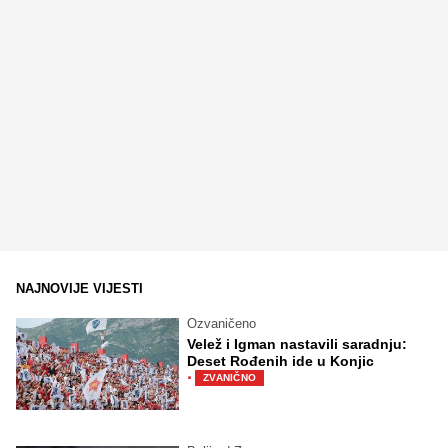
NAJNOVIJE VIJESTI
Ozvaničeno
Velež i Igman nastavili saradnju:
Deset Rođenih ide u Konjic
·
ZVANIČNO