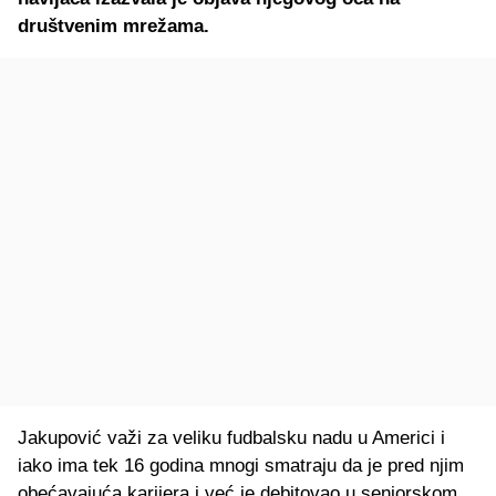
društvenim mrežama.
Jakupović važi za veliku fudbalsku nadu u Americi i
iako ima tek 16 godina mnogi smatraju da je pred njim
obećavajuća karijera i već je debitovao u seniorskom