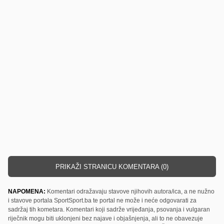
PRIKAŽI STRANICU KOMENTARA (0)
NAPOMENA:
Komentari odražavaju stavove njihovih autora/ica, a ne nužno
i stavove portala SportSport.ba te portal ne može i neće odgovarati za
sadržaj tih kometara. Komentari koji sadrže vrijeđanja, psovanja i vulgaran
riječnik mogu biti uklonjeni bez najave i objašnjenja, ali to ne obavezuje