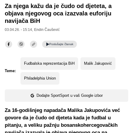
Za njega kažu da je čudo od djeteta, a
objava njegovog oca izazvala euforiju
navijača BiH
03.04.26. - 15:14,
Endin Čaušević
Poslušajte
članak
Fudbalska reprezentacija BiH
Malik Jakupović
Teme:
Philadelphia Union
Dodajte SportSport u vaš Google izbor
Za 16-godišnjeg napadača Malika Jakupovića već
govore da je čudo od djeteta kada je fudbal u
pitanju, a veliku pažnju bosanskohercegovačkih
navijača izazvala je objava njegovog oca na