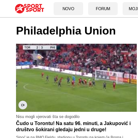
NOVO
FORUM
MOJ
Philadelphia Union
Nisu mogli vjerovati šta se dogodilo
Čudo u Torontu! Na satu 96. minuti, a Jakupović i
društvo šokirani gledaju jedni u druge!
Sinoć je na BMO Fieldu, stadionu u Torontu na kojem će Bosna i