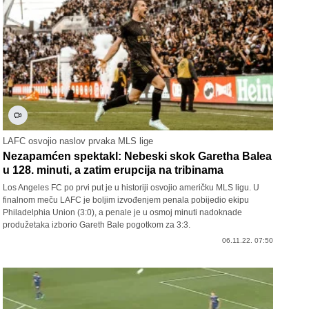
LAFC osvojio naslov prvaka MLS lige
Nezapamćen spektakl: Nebeski skok Garetha Balea
u 128. minuti, a zatim erupcija na tribinama
Los Angeles FC po prvi put je u historiji osvojio američku MLS ligu. U
finalnom meču LAFC je boljim izvođenjem penala pobijedio ekipu
Philadelphia Union (3:0), a penale je u osmoj minuti nadoknade
produžetaka izborio Gareth Bale pogotkom za 3:3.
06.11.22. 07:50