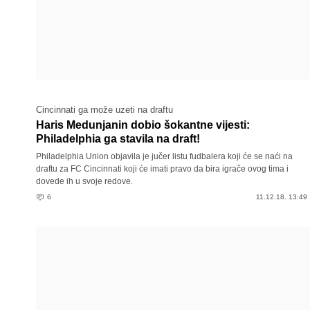
Cincinnati ga može uzeti na draftu
Haris Medunjanin dobio šokantne vijesti:
Philadelphia ga stavila na draft!
Philadelphia Union objavila je jučer listu fudbalera koji će se naći na
draftu za FC Cincinnati koji će imati pravo da bira igrače ovog tima i
dovede ih u svoje redove.
6
11.12.18. 13:49