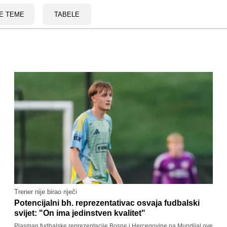
E TEME
TABELE
Trener nije birao riječi
Potencijalni bh. reprezentativac osvaja fudbalski
svijet: "On ima jedinstven kvalitet"
Plasman fudbalske reprezentacije Bosne i Hercegovine na Mundijal ove