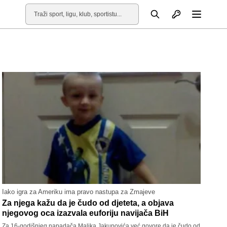
Otvori profil
Pretraga
Otvori
Iako igra za Ameriku ima pravo nastupa za Zmajeve
Za njega kažu da je čudo od djeteta, a objava
njegovog oca izazvala euforiju navijača BiH
Za 16-godišnjeg napadača Malika Jakupovića već govore da je čudo od