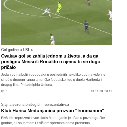
Gol godine u USL-u
Ovakav gol se zabija jednom u životu, a da ga
postignu Messi ili Ronaldo o njemu bi se dugo
pričalo
Jedan od najboljih pogodaka u posljednjih nekoliko godina viđen je
sinoć u drugom rangu američke fudbalske lige u duelu Hartforda i
drugog tima Philadelphia Uniona.
3
01.10.20. 08:12
Sjajna sezona bivšeg bh. reprezentativca
Klub Harisa Medunjanina prozvao "Ironmanom"
Bivši bh. reprezentativac Haris Medunjanin je ušao u pozne igračke
godine, ali sa formom i fizičkom spremom nema problema.