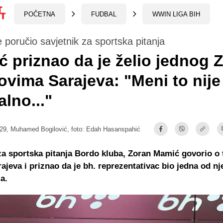
POČETNA
FUDBAL
WWIN LIGA BIH
e poručio savjetnik za sportska pitanja
 priznao da je želio jednog 
ovima Sarajeva: "Meni to nije
lno..."
:29,
Muhamed Bogilović
, foto: Edah Hasanspahić
za sportska pitanja Bordo kluba, Zoran Mamić govorio o 
arajeva i priznao da je bh. reprezentativac bio jedna od n
ja.