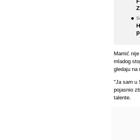
F
Z
Sv
H
p
Mamić nije 
mladog stop
gledaju na 
"Ja sam u 
pojasnio z
talente.