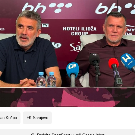
an Košpo
FK Sarajevo