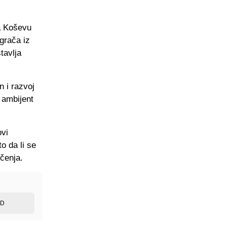
Na Koševu
grača iz
tavlja
 i razvoj
 ambijent
ovi
to da li se
čenja.
ED