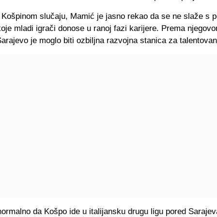
 Košpinom slučaju, Mamić je jasno rekao da se ne slaže s p
oje mladi igrači donose u ranoj fazi karijere. Prema njegov
Sarajevo je moglo biti ozbiljna razvojna stanica za talentova
normalno da Košpo ide u italijansku drugu ligu pored Sarajev