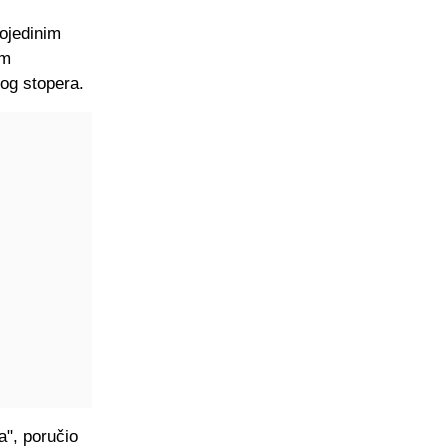
ojedinim
om
nog stopera.
a", poručio