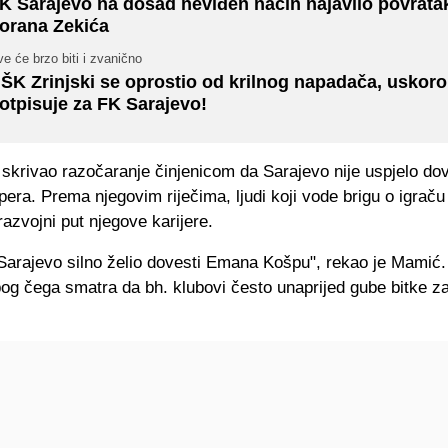
K Sarajevo na dosad neviđen način najavilo povrata
orana Zekića
e će brzo biti i zvanično
ŠK Zrinjski se oprostio od krilnog napadača, uskoro
otpisuje za FK Sarajevo!
skrivao razočaranje činjenicom da Sarajevo nije uspjelo dov
era. Prema njegovim riječima, ljudi koji vode brigu o igraču
razvojni put njegove karijere.
Sarajevo silno želio dovesti Emana Košpu", rekao je Mamić.
bog čega smatra da bh. klubovi često unaprijed gube bitke z