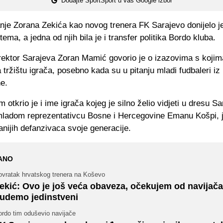
Dodajte SportSport u vaš Google izbor
anje Zorana Zekića kao novog trenera FK Sarajevo donijelo 
tema, a jedna od njih bila je i transfer politika Bordo kluba.
irektor Sarajeva Zoran Mamić govorio je o izazovima s kojim
tržištu igrača, posebno kada su u pitanju mladi fudbaleri iz
e.
m otkrio je i ime igrača kojeg je silno želio vidjeti u dresu Sa
 mladom reprezentativcu Bosne i Hercegovine Emanu Košpi,
anijih defanzivaca svoje generacije.
ANO
ovratak hrvatskog trenera na Koševo
ekić: Ovo je još veća obaveza, očekujem od navijača
udemo jedinstveni
ordo tim oduševio navijače