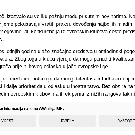
ječi izazvale su veliku pažnju među prisutnim novinarima. 
ijeme pokušavaju vratiti praksu dovođenja najboljih mladih i
cegovine, ali konkurencija iz evropskih klubova često preds
v.
sljednjih godina ulaže značajna sredstva u omladinski pogon
alera. Zbog toga u klubu vjeruju da mogu ponuditi kvalitetan
grača prije njihovog odlaska u jače evropske lige.
jer, međutim, pokazuje da mnogi talentovani fudbaleri i njih
i i dalje prioritet daju odlasku u inostranstvo. Bez obzira na 
ećim evropskim klubovima ili ekipama iz nižih rangova takmi
iše informacija na temu WWin liga BiH:
VIJESTI
TABELA
RASPOR