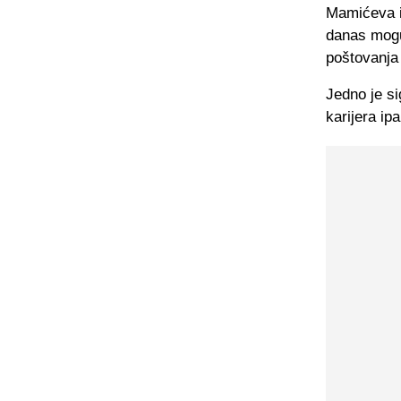
Mamićeva iz
danas mogu 
poštovanja
Jedno je si
karijera ip