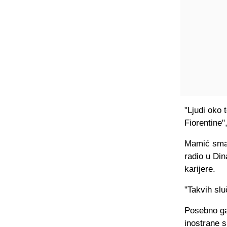
"Ljudi oko 
Fiorentine"
Mamić smatr
radio u Din
karijere.
"Takvih sl
Posebno ga
inostrane s