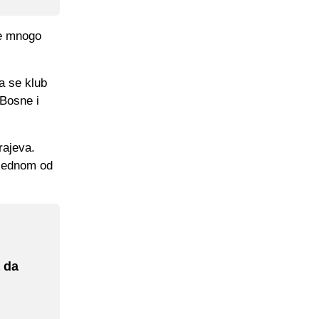
je mnogo
a se klub
 Bosne i
rajeva.
 jednom od
 da