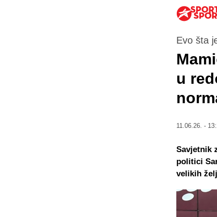
Evo šta j
Mamić
u red
norma
11.06.26. - 13
Savjetnik 
politici S
velikih žel