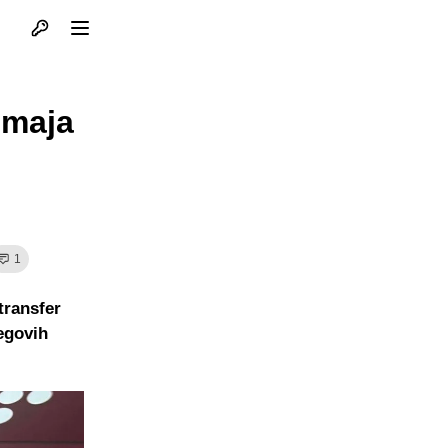
Otvori profil
Otvori meni
Zmaja
1
transfer
jegovih