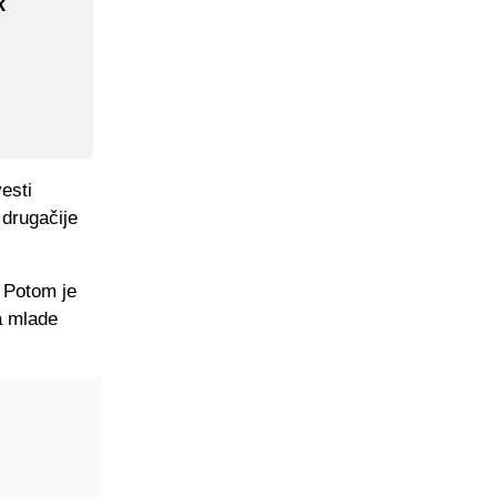
k
esti
 drugačije
 Potom je
a mlade