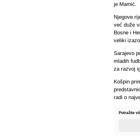
je Mamić.
Njegove ri
već duže vr
Bosne i Her
veliki izazo
Sarajevo po
mladih fudb
za razvoj i
Košpin prim
predstavnic
radi o najv
Potražite v