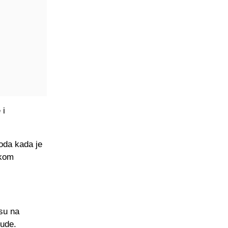
 i
ioda kada je
okom
su na
nude.