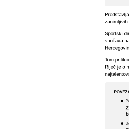
Predstavlj
zanimljivih 
Sportski d
suočava na 
Hercegovin
Tom priliko
Riječ je o
najtalentov
POVEZ
P
Z
b
B