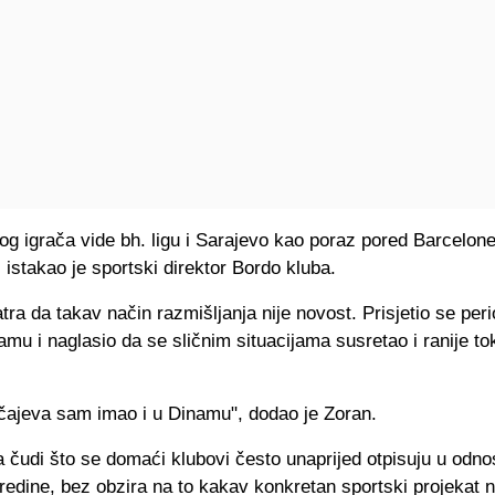
tog igrača vide bh. ligu i Sarajevo kao poraz pored Barcelone
, istakao je sportski direktor Bordo kluba.
a da takav način razmišljanja nije novost. Prisjetio se per
amu i naglasio da se sličnim situacijama susretao i ranije t
učajeva sam imao i u Dinamu", dodao je Zoran.
 čudi što se domaći klubovi često unaprijed otpisuju u odno
redine, bez obzira na to kakav konkretan sportski projekat 