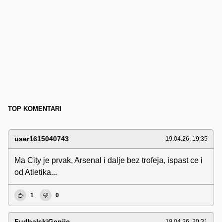
TOP KOMENTARI
user1615040743
19.04.26. 19:35
Ma City je prvak, Arsenal i dalje bez trofeja, ispast ce i
od Atletika...
1
0
FudbalskiGenije
19.04.26. 20:31