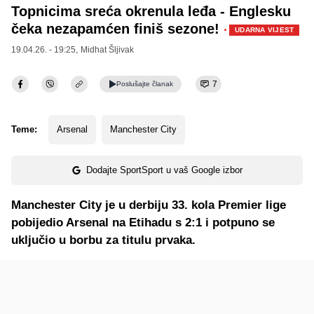
Topnicima sreća okrenula leđa - Englesku
čeka nezapamćen finiš sezone!
·
UDARNA VIJEST
19.04.26. - 19:25,
Midhat Šljivak
7
Poslušajte
članak
Teme:
Arsenal
Manchester City
Dodajte SportSport u vaš Google izbor
Manchester City je u derbiju 33. kola Premier lige
pobijedio Arsenal na Etihadu s 2:1 i potpuno se
uključio u borbu za titulu prvaka.