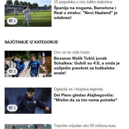
15 pogodaka u isto toliko utakmica
Španija na nogama, Barcelona i
Real u strahu: "Novi Haaland" je
odabrao!
1
NAJČITANIJE IZ KATEGORIJE
Ovo se ne viđa često
Bosanac Malik Tubić junak
Schalkea: Gubili su 4:0, a onda je
uslijedio preokret za fudbalske
2
anale!
Oglasila se i klupska legenda
Del Piero gledao Alajbegovića:
"Mislim da za tim nema potrebe"
1
Transfer vrijedan oko 50 miliona eura