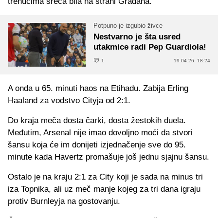
trenucima sreća bila na strani Građana.
Potpuno je izgubio živce
Nestvarno je šta usred
utakmice radi Pep Guardiola!
1
19.04.26. 18:24
A onda u 65. minuti haos na Etihadu. Zabija Erling
Haaland za vodstvo Cityja od 2:1.
Do kraja meča dosta čarki, dosta žestokih duela.
Međutim, Arsenal nije imao dovoljno moći da stvori
šansu koja će im donijeti izjednačenje sve do 95.
minute kada Havertz promašuje još jednu sjajnu šansu.
Ostalo je na kraju 2:1 za City koji je sada na minus tri
iza Topnika, ali uz meč manje kojeg za tri dana igraju
protiv Burnleyja na gostovanju.