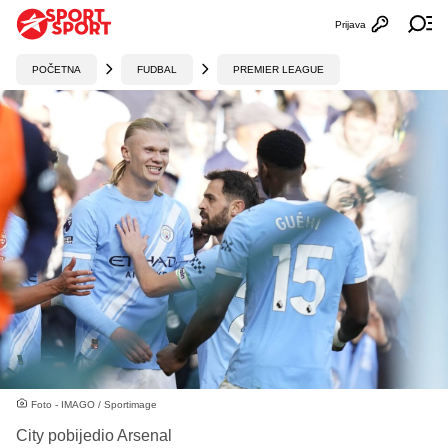
Prijava
Otvori profi
Ot
POČETNA
FUDBAL
PREMIER LEAGUE
Foto - IMAGO / Sportimage
City pobijedio Arsenal