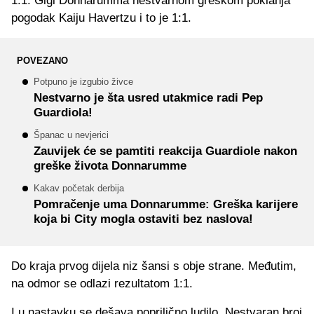
1:1. Gigi Donnarumma nestvarnom greškom poklanja
pogodak Kaiju Havertzu i to je 1:1.
POVEZANO
Potpuno je izgubio živce
Nestvarno je šta usred utakmice radi Pep
Guardiola!
Španac u nevjerici
Zauvijek će se pamtiti reakcija Guardiole nakon
greške života Donnarumme
Kakav početak derbija
Pomračenje uma Donnarumme: Greška karijere
koja bi City mogla ostaviti bez naslova!
Do kraja prvog dijela niz šansi s obje strane. Međutim,
na odmor se odlazi rezultatom 1:1.
I u nastavku se dešava poprilično ludilo. Nestvaran broj