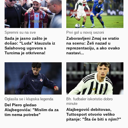
Spremni su na sve
Prvi gol u novoj sezoni
Sada je jasno zašto je
Zaboravljeni Zmaj se vratio
došao: "Luda" klauzula iz
na scenu: Želi nazad u
Salahovog ugovora s
reprezentaciju, a ako ovako
Turcima je otkrivena!
nastavi...
Oglasila se i klupska legenda
Bh. fudbaler iskoristio dobro
minute
Del Piero gledao
Alajbegović debitovao,
Alajbegovića: "Mislim da za
Tuttosport otvorio veliko
tim nema potrebe"
pitanje: "Šta će biti s njim?"