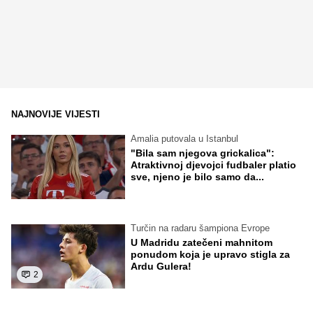
NAJNOVIJE VIJESTI
Amalia putovala u Istanbul
"Bila sam njegova grickalica":
Atraktivnoj djevojci fudbaler platio
sve, njeno je bilo samo da...
Turčin na radaru šampiona Evrope
U Madridu zatečeni mahnitom
ponudom koja je upravo stigla za
Ardu Gulera!
2