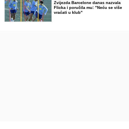
Zvijezda Barcelone danas nazvala
Flicka i poručila mu: "Neću se više
vraćati u klub"