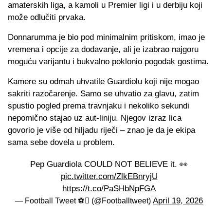
amaterskih liga, a kamoli u Premier ligi i u derbiju koji
može odlučiti prvaka.
Donnarumma je bio pod minimalnim pritiskom, imao je
vremena i opcije za dodavanje, ali je izabrao najgoru
moguću varijantu i bukvalno poklonio pogodak gostima.
Kamere su odmah uhvatile Guardiolu koji nije mogao
sakriti razočarenje. Samo se uhvatio za glavu, zatim
spustio pogled prema travnjaku i nekoliko sekundi
nepomično stajao uz aut-liniju. Njegov izraz lica
govorio je više od hiljadu riječi – znao je da je ekipa
sama sebe dovela u problem.
Pep Guardiola COULD NOT BELIEVE it. 👀
pic.twitter.com/ZlkEBnryjU
https://t.co/PaSHbNpFGA
April 19, 2026
— Football Tweet ⚽ (@Footballtweet)