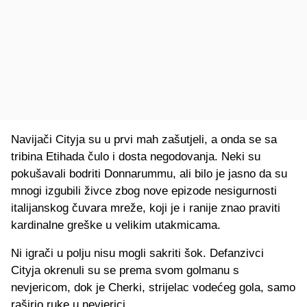
Navijači Cityja su u prvi mah zašutjeli, a onda se sa
tribina Etihada čulo i dosta negodovanja. Neki su
pokušavali bodriti Donnarummu, ali bilo je jasno da su
mnogi izgubili živce zbog nove epizode nesigurnosti
italijanskog čuvara mreže, koji je i ranije znao praviti
kardinalne greške u velikim utakmicama.
Ni igrači u polju nisu mogli sakriti šok. Defanzivci
Cityja okrenuli su se prema svom golmanu s
nevjericom, dok je Cherki, strijelac vodećeg gola, samo
raširio ruke u nevjerici.