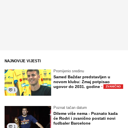
NAJNOVIJE VIJESTI
Promijenio sredinu
Samed Baždar predstavljen u
novom klubu: Zmaj potpisao
·
ugovor do 2031. godine
ZVANIČNO
1
Poznat tačan datum
Dileme više nema - Poznato kada
će Rodri i zvanično postati novi
fudbaler Barcelone
1