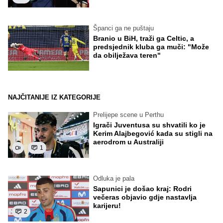
Španci ga ne puštaju
Branio u BiH, traži ga Celtic, a
predsjednik kluba ga muči: "Može
da obilježava teren"
NAJČITANIJE IZ KATEGORIJE
Prelijepe scene u Perthu
Igrači Juventusa su shvatili ko je
Kerim Alajbegović kada su stigli na
aerodrom u Australiji
1
Odluka je pala
Sapunici je došao kraj: Rodri
večeras objavio gdje nastavlja
karijeru!
2