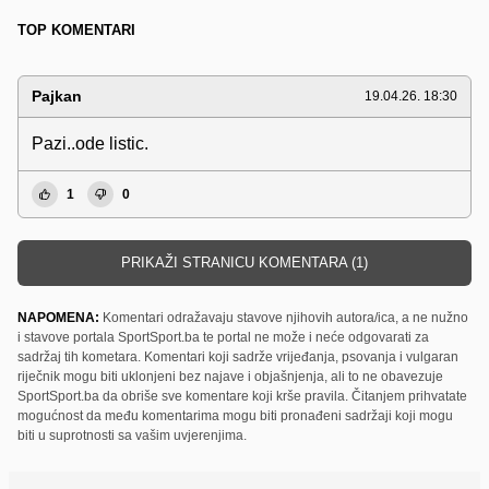
TOP KOMENTARI
Pajkan
19.04.26. 18:30
Pazi..ode listic.
1
0
PRIKAŽI STRANICU KOMENTARA (1)
NAPOMENA:
Komentari odražavaju stavove njihovih autora/ica, a ne nužno
i stavove portala SportSport.ba te portal ne može i neće odgovarati za
sadržaj tih kometara. Komentari koji sadrže vrijeđanja, psovanja i vulgaran
riječnik mogu biti uklonjeni bez najave i objašnjenja, ali to ne obavezuje
SportSport.ba da obriše sve komentare koji krše pravila. Čitanjem prihvatate
mogućnost da među komentarima mogu biti pronađeni sadržaji koji mogu
biti u suprotnosti sa vašim uvjerenjima.