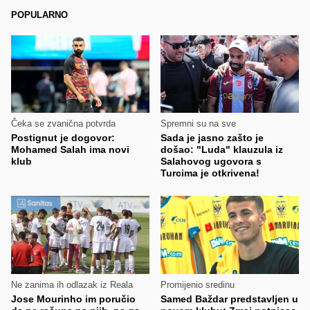
POPULARNO
Čeka se zvanična potvrda
Spremni su na sve
Postignut je dogovor:
Sada je jasno zašto je
Mohamed Salah ima novi
došao: "Luda" klauzula iz
klub
Salahovog ugovora s
Turcima je otkrivena!
Ne zanima ih odlazak iz Reala
Promijenio sredinu
Jose Mourinho im poručio
Samed Baždar predstavljen u