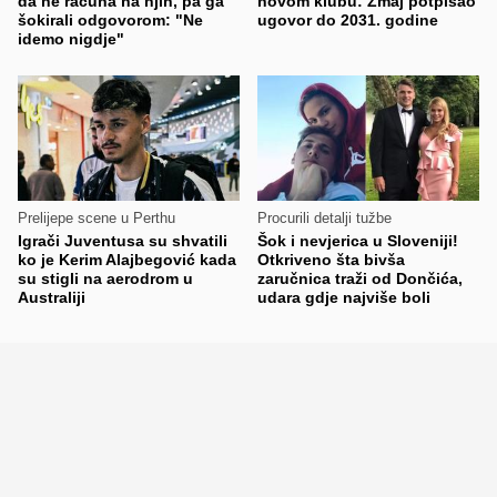
da ne računa na njih, pa ga
novom klubu: Zmaj potpisao
šokirali odgovorom: "Ne
ugovor do 2031. godine
idemo nigdje"
Prelijepe scene u Perthu
Procurili detalji tužbe
Igrači Juventusa su shvatili
Šok i nevjerica u Sloveniji!
ko je Kerim Alajbegović kada
Otkriveno šta bivša
su stigli na aerodrom u
zaručnica traži od Dončića,
Australiji
udara gdje najviše boli