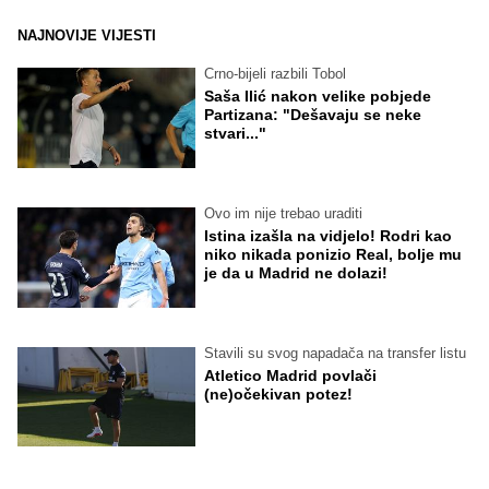
NAJNOVIJE VIJESTI
Crno-bijeli razbili Tobol
Saša Ilić nakon velike pobjede
Partizana: "Dešavaju se neke
stvari..."
Ovo im nije trebao uraditi
Istina izašla na vidjelo! Rodri kao
niko nikada ponizio Real, bolje mu
je da u Madrid ne dolazi!
Stavili su svog napadača na transfer listu
Atletico Madrid povlači
(ne)očekivan potez!