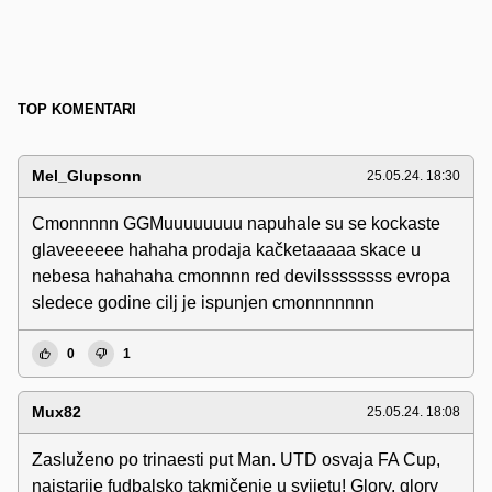
TOP KOMENTARI
Mel_Glupsonn
25.05.24. 18:30
Cmonnnnn GGMuuuuuuuu napuhale su se kockaste
glaveeeeee hahaha prodaja kačketaaaaa skace u
nebesa hahahaha cmonnnn red devilssssssss evropa
sledece godine cilj je ispunjen cmonnnnnnn
0
1
Mux82
25.05.24. 18:08
Zasluženo po trinaesti put Man. UTD osvaja FA Cup,
najstarije fudbalsko takmičenje u svijetu! Glory, glory