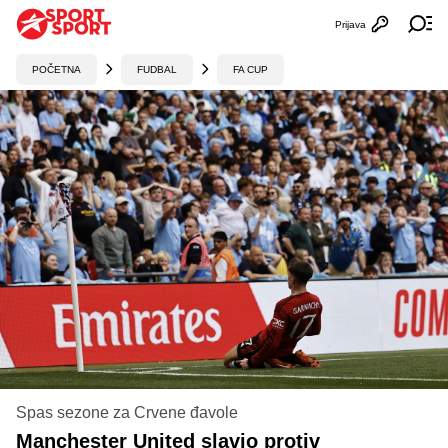
Prijava
Otvori profi
Ot
POČETNA
FUDBAL
FA CUP
Spas sezone za Crvene đavole
Manchester United slavio protiv