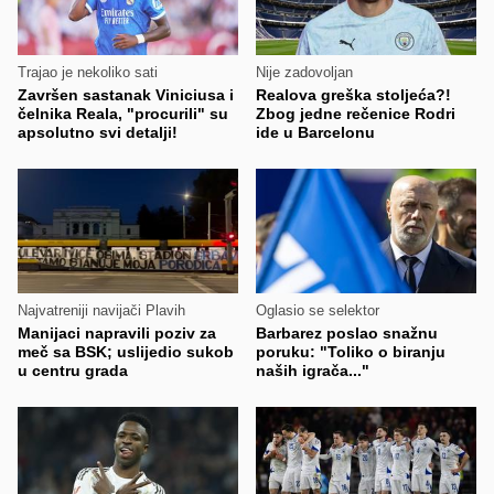
Trajao je nekoliko sati
Nije zadovoljan
Završen sastanak Viniciusa i
Realova greška stoljeća?!
čelnika Reala, "procurili" su
Zbog jedne rečenice Rodri
apsolutno svi detalji!
ide u Barcelonu
Najvatreniji navijači Plavih
Oglasio se selektor
Manijaci napravili poziv za
Barbarez poslao snažnu
meč sa BSK; uslijedio sukob
poruku: "Toliko o biranju
u centru grada
naših igrača..."