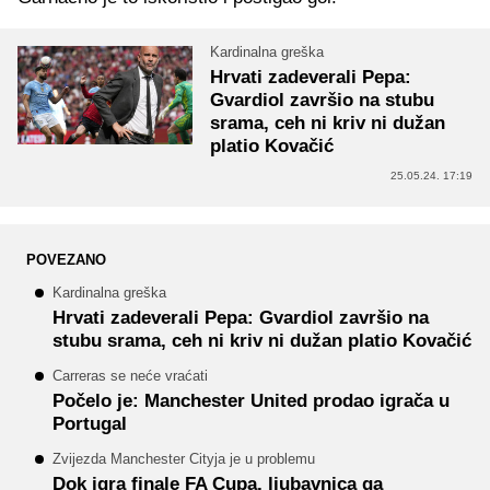
Kardinalna greška
Hrvati zadeverali Pepa:
Gvardiol završio na stubu
srama, ceh ni kriv ni dužan
platio Kovačić
25.05.24. 17:19
POVEZANO
Kardinalna greška
Hrvati zadeverali Pepa: Gvardiol završio na
stubu srama, ceh ni kriv ni dužan platio Kovačić
Carreras se neće vraćati
Počelo je: Manchester United prodao igrača u
Portugal
Zvijezda Manchester Cityja je u problemu
Dok igra finale FA Cupa, ljubavnica ga