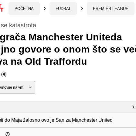
POČETNA
FUDBAL
PREMIER LEAGUE
 se katastrofa
igrača Manchester Uniteda
jno govore o onom što se ve
a na Old Traffordu
(4)
31
ti do Maja žalosno ovo je San za Manchester United