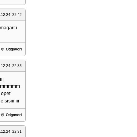
.12.24. 22:42
i magarci
Odgovori
.12.24. 22:33
jj
pulommmmm
 opet
isiiiiiii
Odgovori
.12.24. 22:31