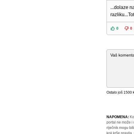
...dolaze n
razliku...T
0
0
Komentar
Ostalo još
1500
k
NAPOMENA:
Ko
portal ne može i
riječnik mogu bit
koji krše pravil