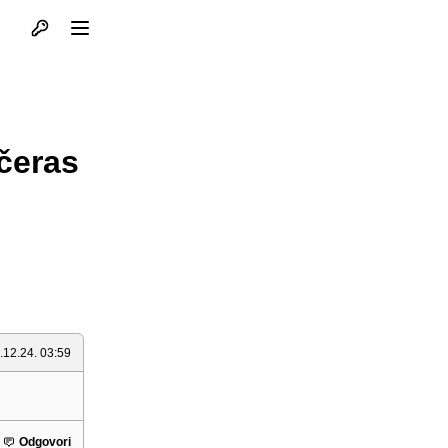
Otvori profil
Otvori meni
čeras
.12.24. 03:59
Odgovori