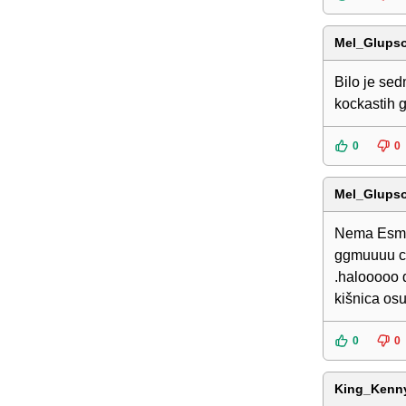
Mel_Glups
Bilo je sed
kockastih
0
0
Mel_Glups
Nema Esmer
ggmuuuu cm
.halooooo 
kišnica os
0
0
King_Kenn