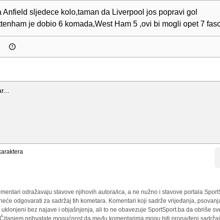
a Anfield sljedece kolo,taman da Liverpool jos popravi gol
ottenham je dobio 6 komada,West Ham 5 ,ovi bi mogli opet 7 fasov
araktera
mentari odražavaju stavove njihovih autora/ica, a ne nužno i stavove portala Sport
 neće odgovarati za sadržaj tih kometara. Komentari koji sadrže vrijeđanja, psovanj
i uklonjeni bez najave i objašnjenja, ali to ne obavezuje SportSport.ba da obriše 
a. Čitanjem prihvatate mogućnost da među komentarima mogu biti pronađeni sadržaji