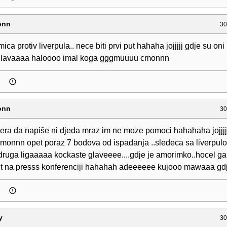
onn
30
mica protiv liverpula.. nece biti prvi put hahaha jojjjjj gdje su on
 glavaaaa haloooo imal koga gggmuuuu cmonnn
onn
30
a da napiše ni djeda mraz im ne moze pomoci hahahaha jojjjjj
onnn opet poraz 7 bodova od ispadanja ..sledeca sa liver
druga ligaaaaa kockaste glaveeee....gdje je amorimko..hocel ga
ut na presss konferenciji hahahah adeeeeee kujooo mawaaa gdje s
y
30