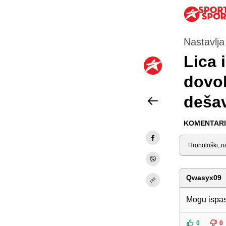
Nastavlja
Lica 
dovol
dešav
KOMENTARI 
Sortiraj
Qwasyx09
Mogu ispas
0
0