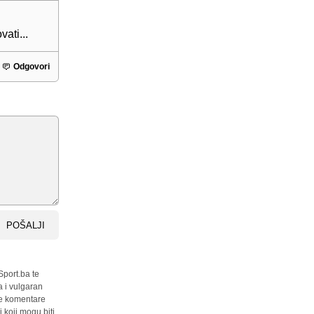
ati...
Odgovori
POŠALJI
Sport.ba te
a i vulgaran
sve komentare
 koji mogu biti