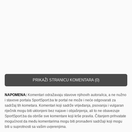
PRIKAŽI STRANICU KOMENTARA (0)
NAPOMENA:
Komentari odražavaju stavove njihovih autora/ica, a ne nužno
i stavove portala SportSport.ba te portal ne može i neće odgovarati za
sadržaj tih kometara. Komentari koji sadrže vrijeđanja, psovanja i vulgaran
riječnik mogu biti uklonjeni bez najave i objašnjenja, ali to ne obavezuje
SportSport.ba da obriše sve komentare koji krše pravila. Čitanjem prihvatate
mogućnost da među komentarima mogu biti pronađeni sadržaji koji mogu
biti u suprotnosti sa vašim uvjerenjima.