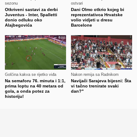
sezonu
ostvari
Otkriveni sastavi za derbi
Dani Olmo otkrio kojeg bi
Juventus - Inter, Spalletti
reprezentativca Hrvatske
donio odluku oko
volio vidjeti u dresu
Alajbegovića
Barcelone
Golčina kakva se rijetko viđa
Nakon remija sa Radnikom
Na semaforu 76. minuta i 1:1,
Navijači Sarajeva bijesni: Šta
prima loptu na 40 metara od
vi tačno trenirate svaki
gola, a onda potez za
dan?"
historiju!