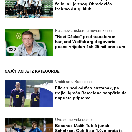
želio, ali je zbog Obradovića
izabrao drugi klub
Pejčinović uskoro u novom klubu
"Novi Džeko" pred transferom
karijere! Wolfsburg dogovorio
posao vrijedan čak 25 miliona eura!
2
NAJČITANIJE IZ KATEGORIJE
Vratili se u Barcelonu
Flick sinoć održao sastanak, pa
trojici igrača Barcelone saopštio da
napuste pripreme
Ovo se ne viđa često
Bosanac Malik Tubić junak
Schalkea: Gubili su 4:0, a onda je