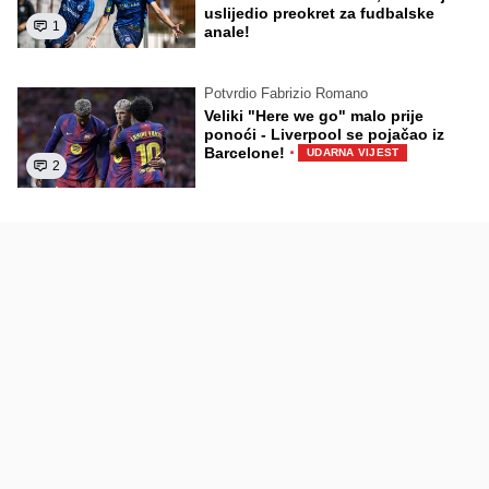
uslijedio preokret za fudbalske
1
anale!
Potvrdio Fabrizio Romano
Veliki "Here we go" malo prije
ponoći - Liverpool se pojačao iz
·
Barcelone!
UDARNA VIJEST
2