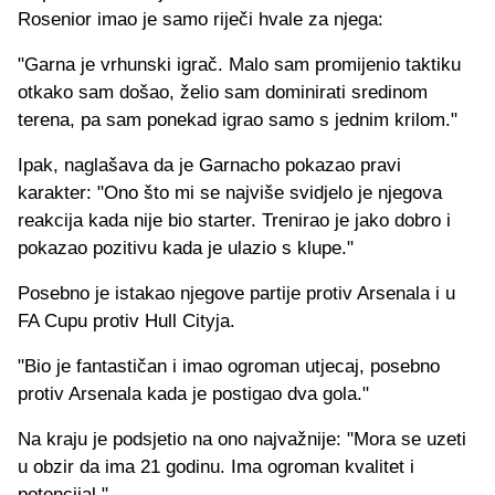
Rosenior imao je samo riječi hvale za njega:
"Garna je vrhunski igrač. Malo sam promijenio taktiku
otkako sam došao, želio sam dominirati sredinom
terena, pa sam ponekad igrao samo s jednim krilom."
Ipak, naglašava da je Garnacho pokazao pravi
karakter: "Ono što mi se najviše svidjelo je njegova
reakcija kada nije bio starter. Trenirao je jako dobro i
pokazao pozitivu kada je ulazio s klupe."
Posebno je istakao njegove partije protiv Arsenala i u
FA Cupu protiv Hull Cityja.
"Bio je fantastičan i imao ogroman utjecaj, posebno
protiv Arsenala kada je postigao dva gola."
Na kraju je podsjetio na ono najvažnije: "Mora se uzeti
u obzir da ima 21 godinu. Ima ogroman kvalitet i
potencijal."