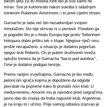
tokom ljeta za 40 miliona funti bio je sve samo ne
miran. Sve je kulminiralo nakon sukoba s tadašnjim
trenerom Rubenom Amorimom, i to pred cijelim timom.
Garnacho je tada već bio nezadovoljan svojom
minutažom, što nije skrivao ni u javnosti. Posebno ga
je pogodilo što je u finalu Europa lige protiv Tottenham
Hotspura dobio priliku tek s klupe. Njegove riječi nisu
prošle nezapaženo, a situaciju je dodatno pogoršao
njegov brat Roberto. On je putem društvenih mreža
optužio trenera da je Garnacha "bacio pod autobus",
čime je dodatno podigao tenzije.
Prema ranijim izvještajima, Garnacho je bio među
petoricom igrača kojima je dopušteno da odgode
povratak na pripreme kako bi pronašli novi klub. U
međuvremenu, Amorim mu je navodno pred saigračima
jasno dao do znanja da treba napustiti klub. Argentinac
je na kraju to i učinio. Prije samog odlaska izazvao je