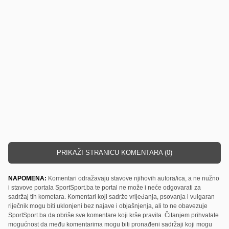
PRIKAŽI STRANICU KOMENTARA (0)
NAPOMENA:
Komentari odražavaju stavove njihovih autora/ica, a ne nužno
i stavove portala SportSport.ba te portal ne može i neće odgovarati za
sadržaj tih kometara. Komentari koji sadrže vrijeđanja, psovanja i vulgaran
riječnik mogu biti uklonjeni bez najave i objašnjenja, ali to ne obavezuje
SportSport.ba da obriše sve komentare koji krše pravila. Čitanjem prihvatate
mogućnost da među komentarima mogu biti pronađeni sadržaji koji mogu