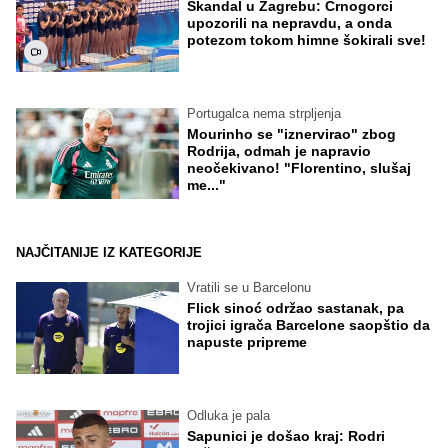
Skandal u Zagrebu: Crnogorci
upozorili na nepravdu, a onda
potezom tokom himne šokirali sve!
Portugalca nema strpljenja
Mourinho se "iznervirao" zbog
Rodrija, odmah je napravio
neočekivano! "Florentino, slušaj
me..."
NAJČITANIJE IZ KATEGORIJE
Vratili se u Barcelonu
Flick sinoć održao sastanak, pa
trojici igrača Barcelone saopštio da
napuste pripreme
Odluka je pala
Sapunici je došao kraj: Rodri