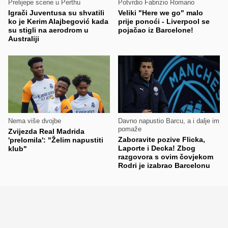
Prelijepe scene u Perthu
Potvrdio Fabrizio Romano
Igrači Juventusa su shvatili
Veliki "Here we go" malo
ko je Kerim Alajbegović kada
prije ponoći - Liverpool se
su stigli na aerodrom u
pojačao iz Barcelone!
Australiji
Nema više dvojbe
Davno napustio Barcu, a i dalje im
pomaže
Zvijezda Real Madrida
Zaboravite pozive Flicka,
'prelomila': "Želim napustiti
Laporte i Decka! Zbog
klub"
razgovora s ovim čovjekom
Rodri je izabrao Barcelonu