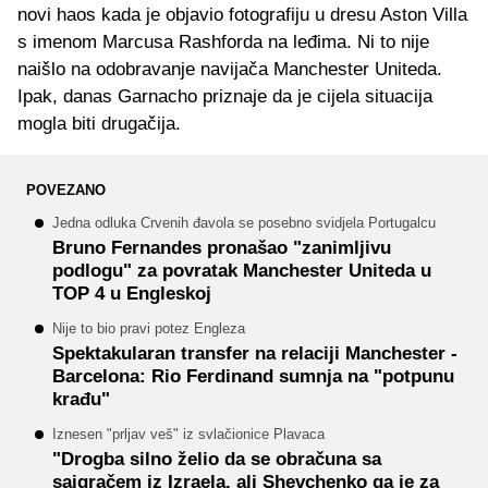
novi haos kada je objavio fotografiju u dresu Aston Villa
s imenom Marcusa Rashforda na leđima. Ni to nije
naišlo na odobravanje navijača Manchester Uniteda.
Ipak, danas Garnacho priznaje da je cijela situacija
mogla biti drugačija.
POVEZANO
Jedna odluka Crvenih đavola se posebno svidjela Portugalcu
Bruno Fernandes pronašao "zanimljivu
podlogu" za povratak Manchester Uniteda u
TOP 4 u Engleskoj
Nije to bio pravi potez Engleza
Spektakularan transfer na relaciji Manchester -
Barcelona: Rio Ferdinand sumnja na "potpunu
krađu"
Iznesen "prljav veš" iz svlačionice Plavaca
"Drogba silno želio da se obračuna sa
saigračem iz Izraela, ali Shevchenko ga je za