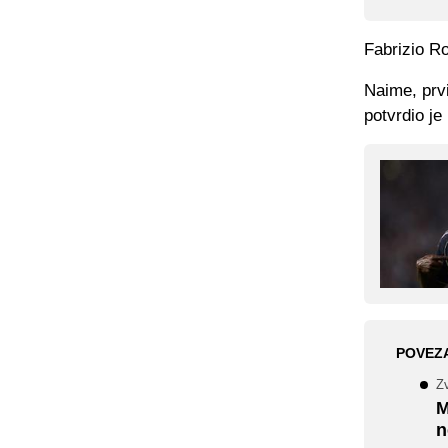
Fabrizio Ro
Naime, prvi
potvrdio j
POVEZ
Zv
M
n