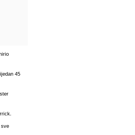
irio
ijedan 45
ster
rrick.
 sve