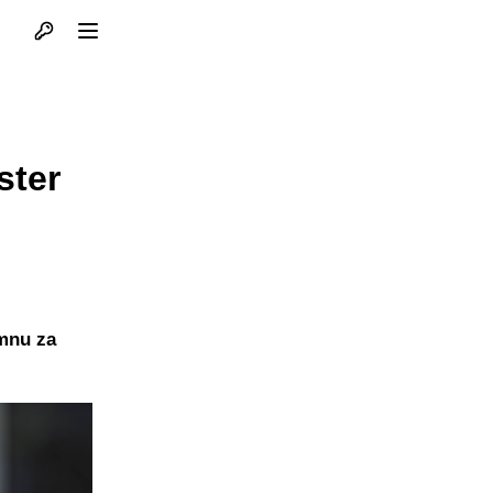
Otvori profil
Otvori meni
ster
mnu za