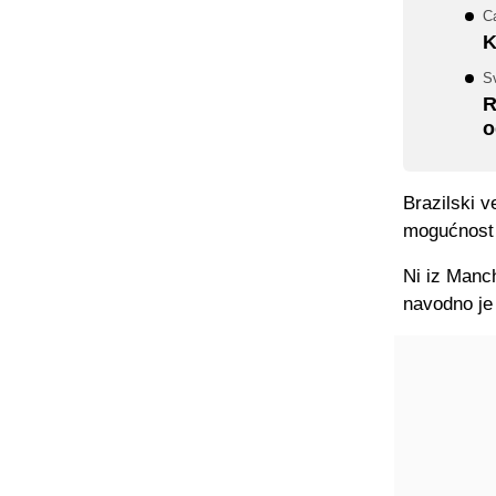
Ca
K
Sv
R
o
Brazilski 
mogućnost 
Ni iz Manch
navodno je 