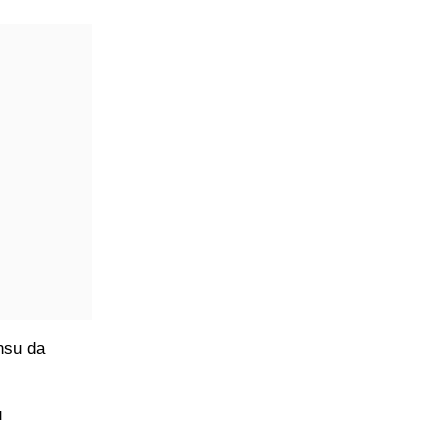
ansu da
u