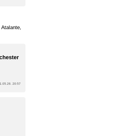
 Atalante,
chester
1.05.26. 20:57