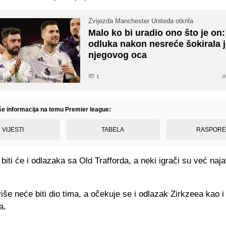
Zvijezda Manchester Uniteda otkrila
Malo ko bi uradio ono što je on
odluka nakon nesreće šokirala j
njegovog oca
1
0
iše informacija na temu Premier league:
VIJESTI
TABELA
RASPOR
biti će i odlazaka sa Old Trafforda, a neki igrači su već najav
še neće biti dio tima, a očekuje se i odlazak Zirkzeea kao i
a.