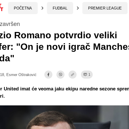
POČETNA
FUDBAL
PREMIER LEAGUE
 završen
zio Romano potvrdio veliki
fer: "On je novi igrač Manche
da"
:18,
Esmer Oštraković
1
r United imat će veoma jaku ekipu naredne sezone spre
ri.