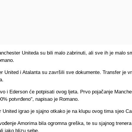
nchester Uniteda su bili malo zabrinuti, ali sve ih je malo sm
omano.
 United i Atalanta su završili sve dokumente. Transfer je vr
a.
vo i Ederson će potpisati ovog ljeta. Prvo pojačanje Manche
00% potvrđeno", napisao je Romano.
United igrao je sjajno otkako je na klupu ovog tima sjeo Ca
ovođenje Amorima bila ogromna greška, te su sjajnog trenera
li jako blizu sebe.