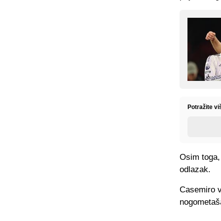
Potražite v
Osim toga, 
odlazak.
Casemiro vi
nogometaš