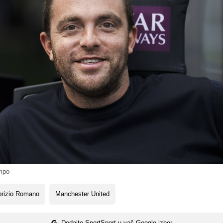
mpo
brizio Romano
Manchester United
Dodajte SportSport u vaš Google izbor