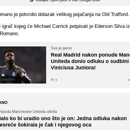
mano je potvrdio dolazak velikog pojačanja na Old Trafford.
 igrač kojeg će Michael Carrick potpisati je Ederson Silva iz
e Romano.
Sve je jasno
Real Madrid nakon ponude Man
Uniteda donio odluku o sudbini
Viniciusa Juniora!
5
3
ANO
ijezda Manchester Uniteda otkrila
alo ko bi uradio ono što je on: Jedna odluka nakon
esreće šokirala je čak i njegovog oca