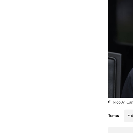
NicolÃ² Ca
Teme:
Fa