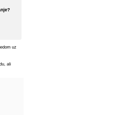
anje?
itedom uz
u, ali