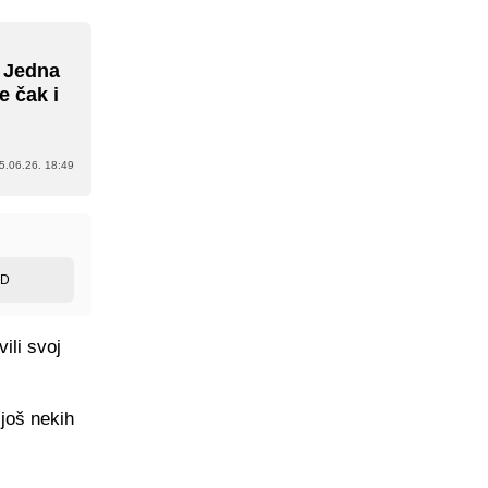
: Jedna
e čak i
5.06.26. 18:49
ED
ili svoj
 još nekih