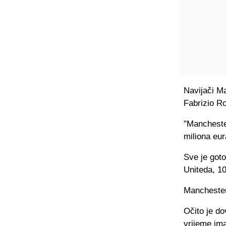
Navijači Ma
Fabrizio R
"Manchester
miliona eur
Sve je goto
Uniteda, 1
Manchester 
Očito je d
vrijeme ima