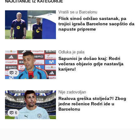
NAJČITANIJE IZ KATEGORIJE
Vratili se u Barcelonu
Flick sinoć održao sastanak, pa
trojici igrača Barcelone saopštio da
napuste pripreme
Odluka je pala
Sapunici je došao kraj: Rodri
večeras objavio gdje nastavlja
karijeru!
2
Nije zadovoljan
Realova greška stoljeća?! Zbog
jedne rečenice Rodri ide u
Barcelonu
6