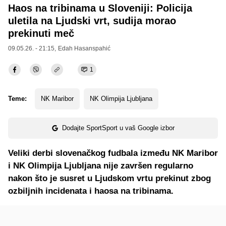
Haos na tribinama u Sloveniji: Policija
uletila na Ljudski vrt, sudija morao
prekinuti meč
09.05.26. - 21:15,
Edah Hasanspahić
1
Teme:
NK Maribor
NK Olimpija Ljubljana
Dodajte SportSport u vaš Google izbor
Veliki derbi slovenačkog fudbala između NK Maribor
i NK Olimpija Ljubljana nije završen regularno
nakon što je susret u Ljudskom vrtu prekinut zbog
ozbiljnih incidenata i haosa na tribinama.