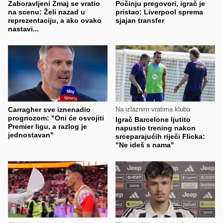
Zaboravljeni Zmaj se vratio
Počinju pregovori, igrač je
na scenu: Želi nazad u
pristao: Liverpool sprema
reprezentaciju, a ako ovako
sjajan transfer
nastavi...
Carragher sve iznenadio
Na izlaznim vratima kluba
prognozom: "Oni će osvojiti
Igrač Barcelone ljutito
Premier ligu, a razlog je
napustio trening nakon
jednostavan"
srceparajućih riječi Flicka:
"Ne ideš s nama"