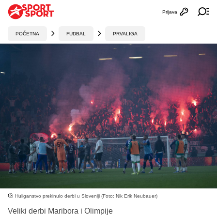
Prijava
Otvori profi
Ot
POČETNA
FUDBAL
PRVALIGA
Huliganstvo prekinulo derbi u Sloveniji (Foto: Nik Erik Neubauer)
Veliki derbi Maribora i Olimpije