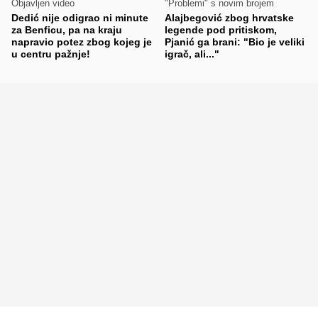
Objavljen video
"Problemi" s novim brojem
Dedić nije odigrao ni minute
Alajbegović zbog hrvatske
za Benficu, pa na kraju
legende pod pritiskom,
napravio potez zbog kojeg je
Pjanić ga brani: "Bio je veliki
u centru pažnje!
igrač, ali..."