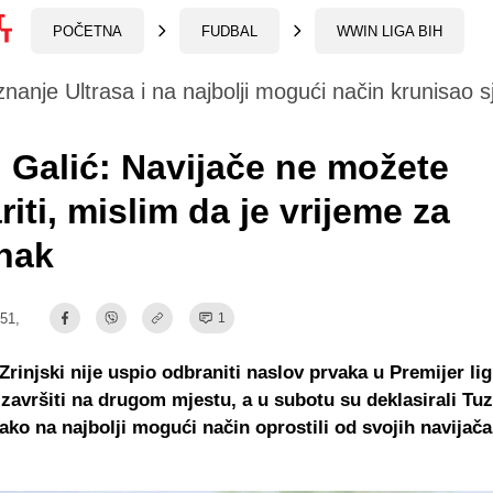
POČETNA
FUDBAL
WWIN LIGA BIH
znanje Ultrasa i na najbolji mogući način krunisao s
 Galić: Navijače ne možete
riti, mislim da je vrijeme za
nak
:51,
1
Zrinjski nije uspio odbraniti naslov prvaka u Premijer lig
završiti na drugom mjestu, a u subotu su deklasirali Tuz
 tako na najbolji mogući način oprostili od svojih navijač