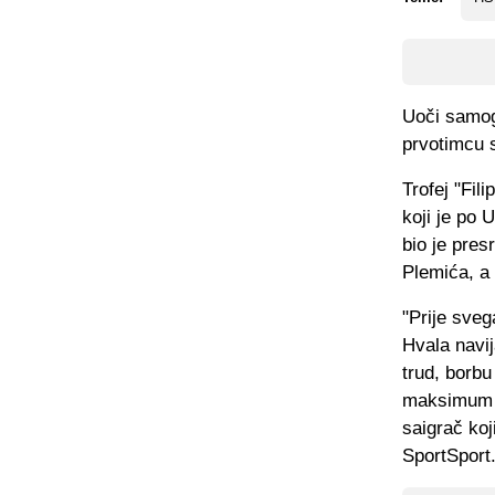
Uoči samog 
prvotimcu 
Trofej "Fil
koji je po 
bio je pre
Plemića, a 
"Prije sveg
Hvala navi
trud, borbu
maksimum n
saigrač koj
SportSport