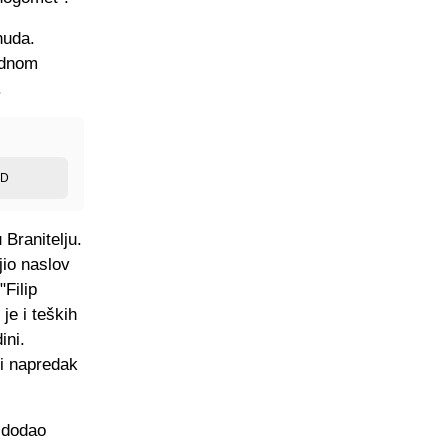
nuda.
rednom
.
ED
Branitelju.
jio naslov
Filip
je i teških
ini.
ni napredak
e dodao