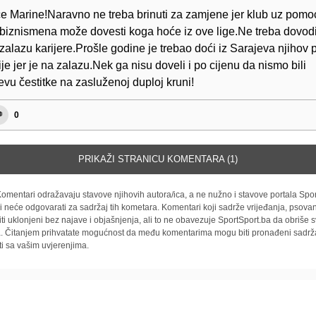
e Marine!Naravno ne treba brinuti za zamjene jer klub uz pomo
 biznismena može dovesti koga hoće iz ove lige.Ne treba dovod
zalazu karijere.Prošle godine je trebao doći iz Sarajeva njihov 
nije jer je na zalazu.Nek ga nisu doveli i po cijenu da nismo bili
evu čestitke na zasluženoj duploj kruni!
0
PRIKAŽI STRANICU KOMENTARA (1)
omentari odražavaju stavove njihovih autora/ica, a ne nužno i stavove portala Spor
i neće odgovarati za sadržaj tih kometara. Komentari koji sadrže vrijeđanja, psovan
iti uklonjeni bez najave i objašnjenja, ali to ne obavezuje SportSport.ba da obriše
la. Čitanjem prihvatate mogućnost da među komentarima mogu biti pronađeni sadrža
ti sa vašim uvjerenjima.