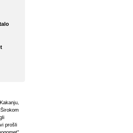
talo
t
 Kakanju,
u Širokom
gli
i prošli
 nogomet".