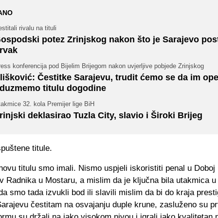
ANO
stitali rivalu na tituli
ospodski potez Zrinjskog nakon što je Sarajevo pos
rvak
ess konferencija pod Bijelim Brijegom nakon uvjerljive pobjede Zrinjskog
lišković: Čestitke Sarajevu, trudit ćemo se da im ope
duzmemo titulu dogodine
akmice 32. kola Premijer lige BiH
rinjski deklasirao Tuzla City, slavio i Široki Brijeg
spuštene titule.
 novu titulu smo imali. Nismo uspjeli iskoristiti penal u Doboj
iv Radnika u Mostaru, a mislim da je ključna bila utakmica 
da smo tada izvukli bod ili slavili mislim da bi do kraja presti
arajevu čestitam na osvajanju duple krune, zasluženo su prv
Formu su držali na jako visokom nivou i igrali jako kvalitetan