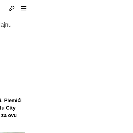
Otvori profil
Otvori meni
jajnu
i. Plemići
lu City
a za ovu