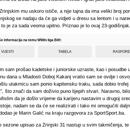
rinjskim mu uskoro ističe, a nije tajna da ima veliki broj po
injskog se nadaju da će ga vidjeti u dresu sa lentom i u na
 to je za sada veoma upitno. Priznao je to ovaj 23-godišnjak
iše informacija na temu WWin liga BiH:
VIJESTI
TABELA
RASPOR
m sam prošao kadetske i juniorske uzraste, kao i posudbe u 
nu dana u Mladosti Doboj Kakanj vratio sam se ovdje i osvo
šlu utakmicu sam ponio kapitensku traku, sada dobio trofej "
", što znači da sam doživio puno lijepih stvari. Naravno, bilo 
Mislim da je došlo vrijeme da karijeru nastavim u drugoj sred
stoje, nadam se da će se realizirati i tako mi omogućiti dalj
, dodao je Marin Galić na kraju razgovora za SportSport.ba.
e sezone upisao za Zrinjski 31 nastup u svim takmičenja, t