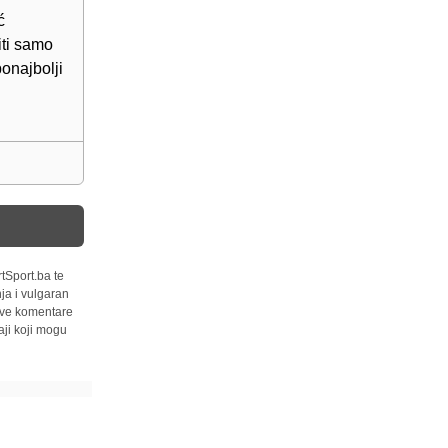
ć
iti samo
ponajbolji
tSport.ba te
ja i vulgaran
 sve komentare
ji koji mogu