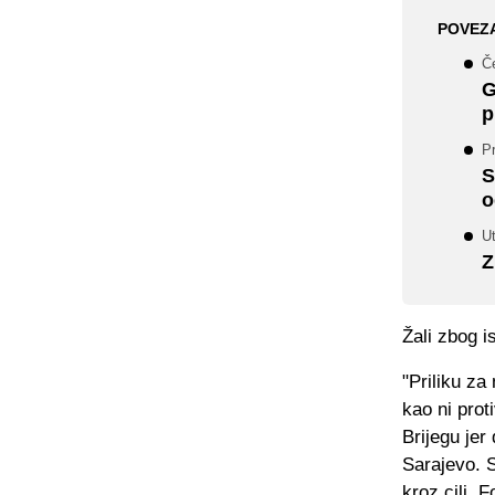
POVEZ
Če
G
p
Pr
S
o
Ut
Z
Žali zbog i
"Priliku za
kao ni prot
Brijegu jer 
Sarajevo. S
kroz cilj. 