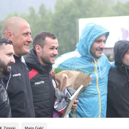
 Zrinjski
Marin Galić