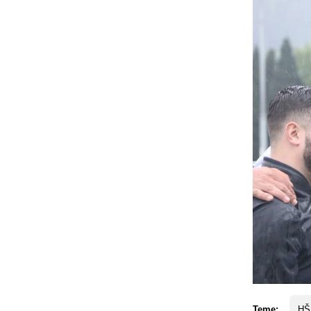
Teme:
HŠK