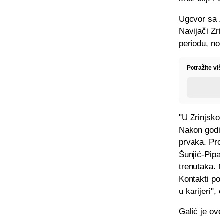
Ugovor sa Z
Navijači Zr
periodu, no
Potražite v
"U Zrinjsko
Nakon godi
prvaka. Pro
Šunjić-Pipa
trenutaka. 
Kontakti po
u karijeri"
Galić je ov