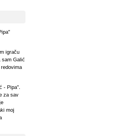
Pipa"
om igraču
 a sam Galić
u redovima
ć - Pipa".
e za sav
je
aki moj
a