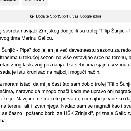
Dodajte SportSport u vaš Google izbor
susreta navijači Zrinjskog dodijelili su trofej "Filip Šunjić - 
svog tima Marinu Galiću.
ip Šunjić - Pipa" dodijeljen je već devetnaestu sezonu za red
Ultrasima u tekućoj sezoni najviše ostavljao srce na terenu,
sretan zbog laskavog priznanja. Iza sebe ima sjajnu sezonu 
sada je istu krunisao na najbolji mogući način.
a moram istaći da mi je čast što sam dobio trofej "Filip Šunji
jačima, naravno da mnogo znači kada me upravo oni nagrad
 i želju. Navijače ne možete prevariti, oni najbolje vide ko da
a terenu, ali i izvan njega. Nadao sam se nagradi kao i sv
i se časno i pošteno borbi za HŠK Zrinjski", priznaje Galić z
.ba.