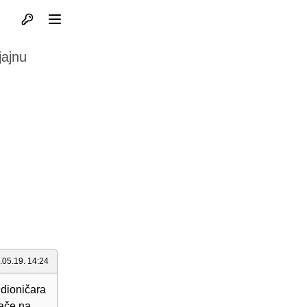
Otvori profil
Otvori meni
jajnu
.05.19. 14:24
 dioničara
rače na