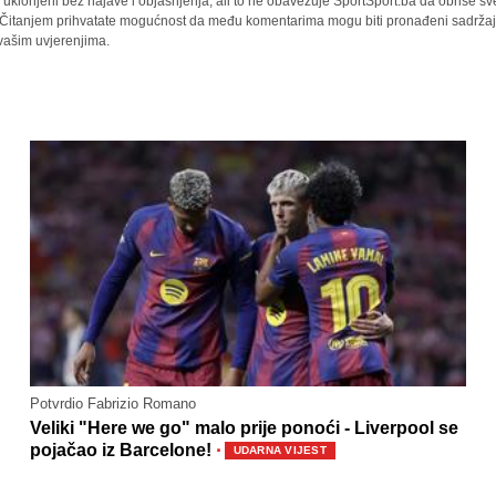
i uklonjeni bez najave i objašnjenja, ali to ne obavezuje SportSport.ba da obriše 
a. Čitanjem prihvatate mogućnost da među komentarima mogu biti pronađeni sadržaji
 vašim uvjerenjima.
Potvrdio Fabrizio Romano
Veliki "Here we go" malo prije ponoći - Liverpool se
·
pojačao iz Barcelone!
UDARNA VIJEST