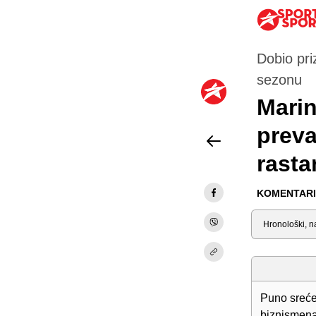
Dobio pri
sezonu
Marin
preva
rasta
KOMENTARI 
Sortiraj
Puno sreće
biznismena