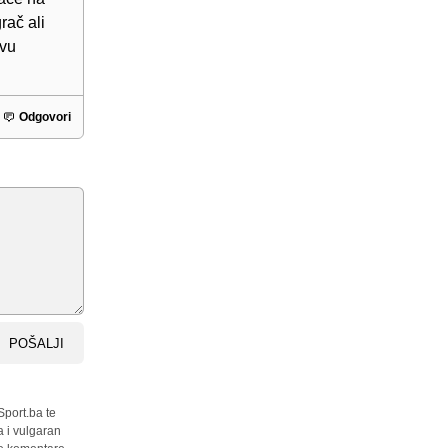
rač ali
evu
Odgovori
POŠALJI
Sport.ba te
a i vulgaran