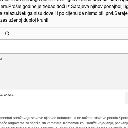
jere.Prošle godine je trebao doći iz Sarajeva njihov ponajbolji ig
 na zalazu.Nek ga nisu doveli i po cijenu da nismo bili prvi.Saraj
 zasluženoj duploj kruni!
araktera
mentari odražavaju stavove njihovih autora/ica, a ne nužno i stavove portala Sport
 neće odgovarati za sadržaj tih kometara. Komentari koji sadrže vrijeđanja, psovanj