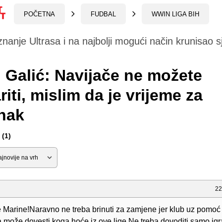
POČETNA
FUDBAL
WWIN LIGA BIH
znanje Ultrasa i na najbolji mogući način krunisao s
 Galić: Navijače ne možete
riti, mislim da je vrijeme za
nak
(1)
22
 Marine!Naravno ne treba brinuti za zamjene jer klub uz pomoć
 može dovesti koga hoće iz ove lige.Ne treba dovoditi samo ig