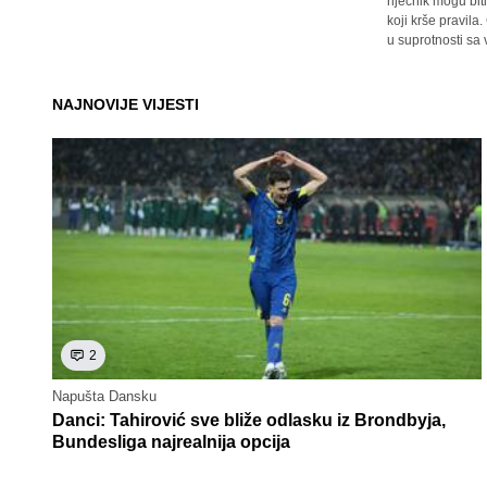
riječnik mogu bit
koji krše pravil
u suprotnosti sa
NAJNOVIJE VIJESTI
2
Napušta Dansku
Danci: Tahirović sve bliže odlasku iz Brondbyja,
Bundesliga najrealnija opcija