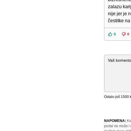
zalazu kari
nije jer je
čestitke na
0
0
Komentar
Ostalo još
1500
k
NAPOMENA:
Ko
portal ne može i