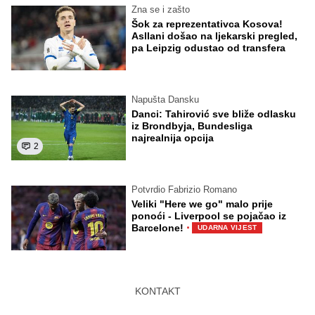
Zna se i zašto
Šok za reprezentativca Kosova!
Asllani došao na ljekarski pregled,
pa Leipzig odustao od transfera
Napušta Dansku
Danci: Tahirović sve bliže odlasku
iz Brondbyja, Bundesliga
najrealnija opcija
2
Potvrdio Fabrizio Romano
Veliki "Here we go" malo prije
ponoći - Liverpool se pojačao iz
·
Barcelone!
UDARNA VIJEST
KONTAKT