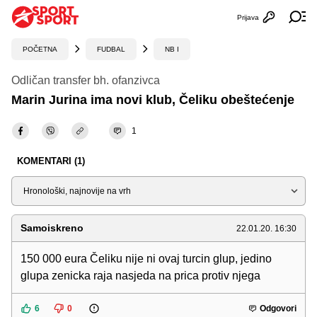
Prijava
Otvori profi
Ot
POČETNA
FUDBAL
NB I
Odličan transfer bh. ofanzivca
Marin Jurina ima novi klub, Čeliku obeštećenje
1
KOMENTARI (1)
Sortiraj
Samoiskreno
22.01.20. 16:30
150 000 eura Čeliku nije ni ovaj turcin glup, jedino
glupa zenicka raja nasjeda na prica protiv njega
6
0
Odgovori