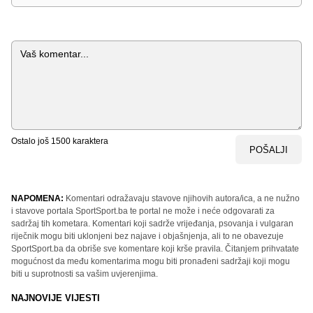
Komentar
Ostalo još
1500
karaktera
POŠALJI
NAPOMENA:
Komentari odražavaju stavove njihovih autora/ica, a ne nužno
i stavove portala SportSport.ba te portal ne može i neće odgovarati za
sadržaj tih kometara. Komentari koji sadrže vrijeđanja, psovanja i vulgaran
riječnik mogu biti uklonjeni bez najave i objašnjenja, ali to ne obavezuje
SportSport.ba da obriše sve komentare koji krše pravila. Čitanjem prihvatate
mogućnost da među komentarima mogu biti pronađeni sadržaji koji mogu
biti u suprotnosti sa vašim uvjerenjima.
NAJNOVIJE VIJESTI