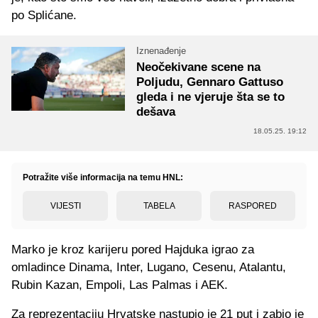
po Splićane.
Iznenađenje
Neočekivane scene na
Poljudu, Gennaro Gattuso
gleda i ne vjeruje šta se to
dešava
18.05.25. 19:12
Potražite više informacija na temu HNL:
VIJESTI
TABELA
RASPORED
Marko je kroz karijeru pored Hajduka igrao za
omladince Dinama, Inter, Lugano, Cesenu, Atalantu,
Rubin Kazan, Empoli, Las Palmas i AEK.
Za reprezentaciju Hrvatske nastupio je 21 put i zabio je