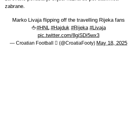
zabrane.
Marko Livaja flipping off the travelling Rijeka fans
🖕
#HNL
#Hajduk
#Rijeka
#Livaja
pic.twitter.com/8giSDi5wx3
May 18, 2025
— Croatian Football  (@CroatiaFooty)