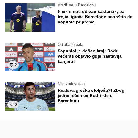
Vratili se u Barcelonu
Flick sinoć održao sastanak, pa
trojici igrača Barcelone saopštio da
napuste pripreme
Odluka je pala
Sapunici je došao kraj: Rodri
večeras objavio gdje nastavlja
karijeru!
2
Nije zadovoljan
Realova greška stoljeća?! Zbog
jedne rečenice Rodri ide u
Barcelonu
6