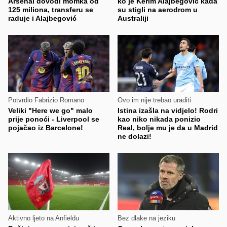
Arsenal dovodi momka od
ko je Kerim Alajbegović kada
125 miliona, transferu se
su stigli na aerodrom u
raduje i Alajbegović
Australiji
Potvrdio Fabrizio Romano
Ovo im nije trebao uraditi
Veliki "Here we go" malo
Istina izašla na vidjelo! Rodri
prije ponoći - Liverpool se
kao niko nikada ponizio
pojačao iz Barcelone!
Real, bolje mu je da u Madrid
ne dolazi!
Aktivno ljeto na Anfieldu
Bez dlake na jeziku