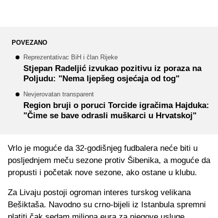
POVEZANO
Reprezentativac BiH i član Rijeke
Stjepan Radeljić izvukao pozitivu iz poraza na
Poljudu: "Nema ljepšeg osjećaja od tog"
Nevjerovatan transparent
Region bruji o poruci Torcide igračima Hajduka:
"Čime se bave odrasli muškarci u Hrvatskoj"
Vrlo je moguće da 32-godišnjeg fudbalera neće biti u
posljednjem meču sezone protiv Šibenika, a moguće da
propusti i početak nove sezone, ako ostane u klubu.
Za Livaju postoji ogroman interes turskog velikana
Bešiktaša. Navodno su crno-bijeli iz Istanbula spremni
platiti čak sedam miliona eura za njegove usluge.