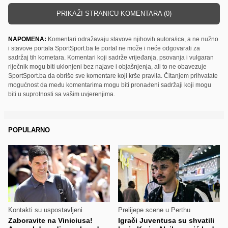
PRIKAŽI STRANICU KOMENTARA (0)
NAPOMENA:
Komentari odražavaju stavove njihovih autora/ica, a ne nužno
i stavove portala SportSport.ba te portal ne može i neće odgovarati za
sadržaj tih kometara. Komentari koji sadrže vrijeđanja, psovanja i vulgaran
riječnik mogu biti uklonjeni bez najave i objašnjenja, ali to ne obavezuje
SportSport.ba da obriše sve komentare koji krše pravila. Čitanjem prihvatate
mogućnost da među komentarima mogu biti pronađeni sadržaji koji mogu
biti u suprotnosti sa vašim uvjerenjima.
POPULARNO
Kontakti su uspostavljeni
Prelijepe scene u Perthu
Zaboravite na Viniciusa!
Igrači Juventusa su shvatili