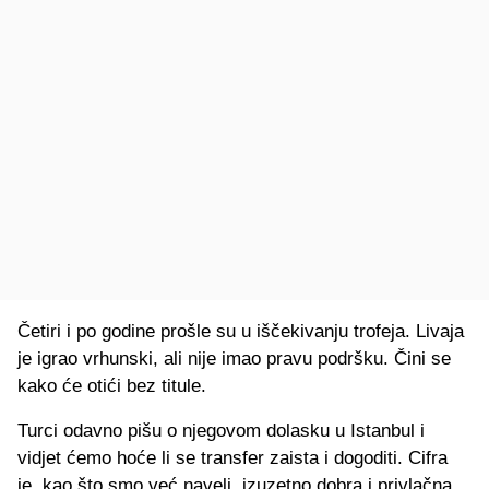
Četiri i po godine prošle su u iščekivanju trofeja. Livaja
je igrao vrhunski, ali nije imao pravu podršku. Čini se
kako će otići bez titule.
Turci odavno pišu o njegovom dolasku u Istanbul i
vidjet ćemo hoće li se transfer zaista i dogoditi. Cifra
je, kao što smo već naveli, izuzetno dobra i privlačna