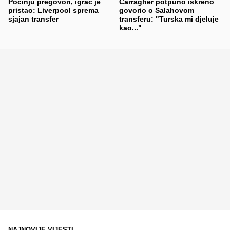
Počinju pregovori, igrač je
Carragher potpuno iskreno
pristao: Liverpool sprema
govorio o Salahovom
sjajan transfer
transferu: "Turska mi djeluje
kao..."
NAJNOVIJE VIJESTI