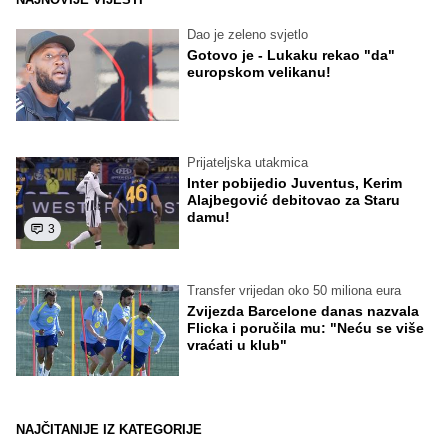
Dao je zeleno svjetlo
Gotovo je - Lukaku rekao "da"
europskom velikanu!
Prijateljska utakmica
Inter pobijedio Juventus, Kerim
Alajbegović debitovao za Staru
damu!
3
Transfer vrijedan oko 50 miliona eura
Zvijezda Barcelone danas nazvala
Flicka i poručila mu: "Neću se više
vraćati u klub"
NAJČITANIJE IZ KATEGORIJE