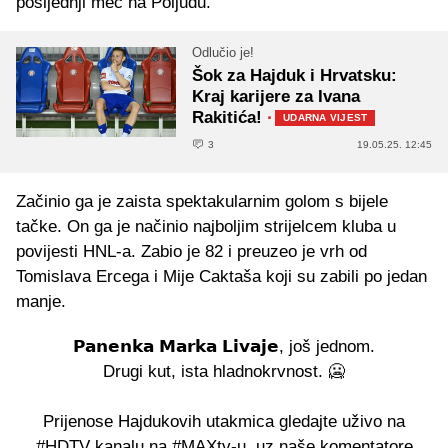
posljednji meč na Poljudu.
Odlučio je!
Šok za Hajduk i Hrvatsku:
Kraj karijere za Ivana
Rakitića!
·
UDARNA VIJEST
3
19.05.25. 12:45
Začinio ga je zaista spektakularnim golom s bijele
tačke. On ga je načinio najboljim strijelcem kluba u
povijesti HNL-a. Zabio je 82 i preuzeo je vrh od
Tomislava Ercega i Mije Caktaša koji su zabili po jedan
manje.
𝗣𝗮𝗻𝗲𝗻𝗸𝗮 𝗠𝗮𝗿𝗸𝗮 𝗟𝗶𝘃𝗮𝗷𝗲, još jednom.
Drugi kut, ista hladnokrvnost. 🥶
Prijenose Hajdukovih utakmica gledajte uživo na
#HDTV
kanalu na
#MAXtv
-u, uz naše komentatore