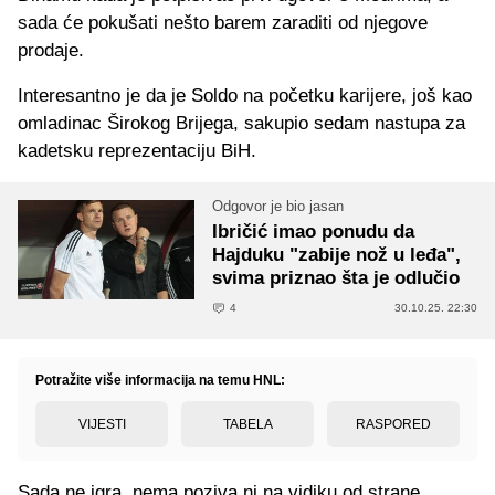
sada će pokušati nešto barem zaraditi od njegove
prodaje.
Interesantno je da je Soldo na početku karijere, još kao
omladinac Širokog Brijega, sakupio sedam nastupa za
kadetsku reprezentaciju BiH.
Odgovor je bio jasan
Ibričić imao ponudu da
Hajduku "zabije nož u leđa",
svima priznao šta je odlučio
4
30.10.25. 22:30
Potražite više informacija na temu HNL:
VIJESTI
TABELA
RASPORED
Sada ne igra, nema poziva ni na vidiku od strane