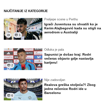
NAJČITANIJE IZ KATEGORIJE
Prelijepe scene u Perthu
Igrači Juventusa su shvatili ko je
Kerim Alajbegović kada su stigli na
aerodrom u Australiji
1
Odluka je pala
Sapunici je došao kraj: Rodri
večeras objavio gdje nastavlja
karijeru!
2
Nije zadovoljan
Realova greška stoljeća?! Zbog
jedne rečenice Rodri ide u
Barcelonu
6