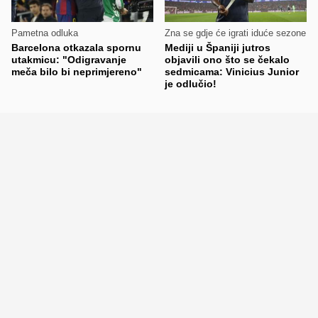
Pametna odluka
Zna se gdje će igrati iduće sezone
Barcelona otkazala spornu
Mediji u Španiji jutros
utakmicu: "Odigravanje
objavili ono što se čekalo
meča bilo bi neprimjereno"
sedmicama: Vinicius Junior
je odlučio!