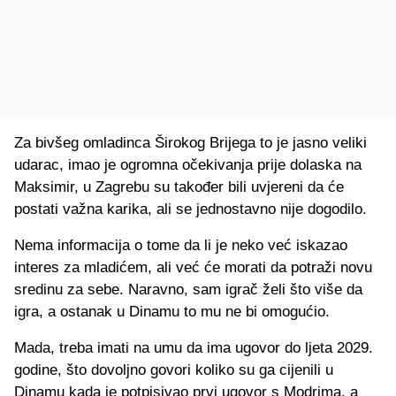
Za bivšeg omladinca Širokog Brijega to je jasno veliki
udarac, imao je ogromna očekivanja prije dolaska na
Maksimir, u Zagrebu su također bili uvjereni da će
postati važna karika, ali se jednostavno nije dogodilo.
Nema informacija o tome da li je neko već iskazao
interes za mladićem, ali već će morati da potraži novu
sredinu za sebe. Naravno, sam igrač želi što više da
igra, a ostanak u Dinamu to mu ne bi omogućio.
Mada, treba imati na umu da ima ugovor do ljeta 2029.
godine, što dovoljno govori koliko su ga cijenili u
Dinamu kada je potpisivao prvi ugovor s Modrima, a