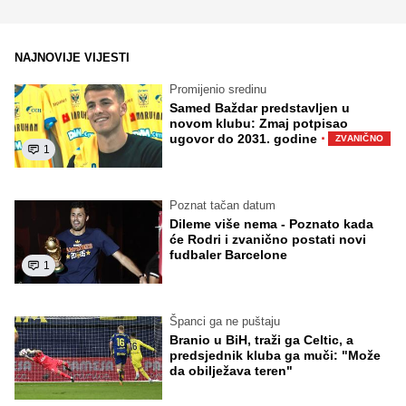
NAJNOVIJE VIJESTI
Promijenio sredinu
Samed Baždar predstavljen u
novom klubu: Zmaj potpisao
·
ugovor do 2031. godine
ZVANIČNO
1
Poznat tačan datum
Dileme više nema - Poznato kada
će Rodri i zvanično postati novi
fudbaler Barcelone
1
Španci ga ne puštaju
Branio u BiH, traži ga Celtic, a
predsjednik kluba ga muči: "Može
da obilježava teren"