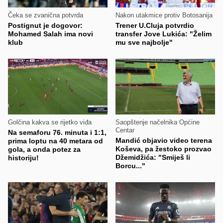
Čeka se zvanična potvrda
Nakon utakmice protiv Botosanija
Postignut je dogovor:
Trener U.Cluja potvrdio
Mohamed Salah ima novi
transfer Jove Lukića: "Želim
klub
mu sve najbolje"
Golčina kakva se rijetko viđa
Saopštenje načelnika Općine
Centar
Na semaforu 76. minuta i 1:1,
Mandić objavio video terena
prima loptu na 40 metara od
Koševa, pa žestoko prozvao
gola, a onda potez za
Džemidžića: "Smiješ li
historiju!
Borcu..."