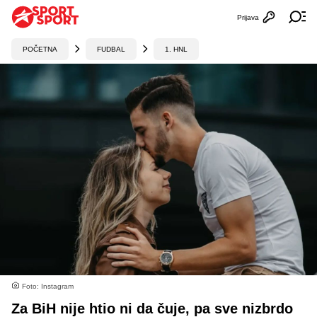
Prijava
Otvori profi
Ot
POČETNA
FUDBAL
1. HNL
Foto: Instagram
Za BiH nije htio ni da čuje, pa sve nizbrdo