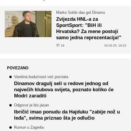
Marko Soldo dao gol Dinamu
Zvijezda HNL-a za
SportSport: "BiH ili
Hrvatska? Za mene postoji
samo jedna reprezentacija!"
18
02.02.25. 18:22
POVEZANO
Varelina budućnost već poznata
Dinamov dragulj seli u redove jednog od
najvećih klubova svijeta, poznato koliko će
Modri zaraditi
Odgovor je bio jasan
Ibričić imao ponudu da Hajduku "zabije nož u
leđa", svima priznao šta je odlučio
Rumun u Zagrebu