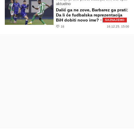
aktuelno
Dalić ga ne zove, Barbarez ga prati:
Da li će fudbalska reprezentacija
·
BiH dobiti novo ime?
SAZNAJEMO
16
16.12.25. 15:00