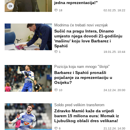
jedna reprezentacija!"
18
02.02.25. 18:22
Modrima će trebati novi veznjak
Sučić na pragu Intera, Dinamo
umjesto njega dovodi 21-godišnju
'mašinu' koju love Barbarez i
Spahić
1
19.01.25. 10:44
Pozicija koja nam mnogo "škripi"
Barbarez i Spahić pronašli
pojačanje za reprezentaciju u
Osijeku?
10
24.12.24. 20:00
Soldo pred velikim transferom
Zdravko Mamić kaže da vrijedi
barem 15 miliona eura: Momak iz
Ljubuškog oblači dres velikana!
6
21.12.24. 14:30