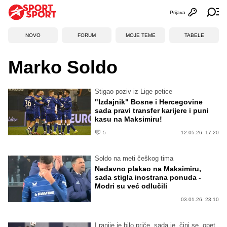
Prijava
Otvori profi
Ot
NOVO
FORUM
MOJE TEME
TABELE
Marko Soldo
Stigao poziv iz Lige petice
"Izdajnik" Bosne i Hercegovine
sada pravi transfer karijere i puni
kasu na Maksimiru!
5
12.05.26. 17:20
Soldo na meti češkog tima
Nedavno plakao na Maksimiru,
sada stigla inostrana ponuda -
Modri su već odlučili
03.01.26. 23:10
I ranije je bilo priče, sada je, čini se, opet