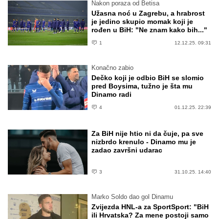
Nakon poraza od Betisa
Užasna noć u Zagrebu, a hrabrost
je jedino skupio momak koji je
rođen u BiH: "Ne znam kako bih..."
1
12.12.25. 09:31
Konačno zabio
Dečko koji je odbio BiH se slomio
pred Boysima, tužno je šta mu
Dinamo radi
4
01.12.25. 22:39
Za BiH nije htio ni da čuje, pa sve
nizbrdo krenulo - Dinamo mu je
zadao završni udarac
3
31.10.25. 14:40
Marko Soldo dao gol Dinamu
Zvijezda HNL-a za SportSport: "BiH
ili Hrvatska? Za mene postoji samo