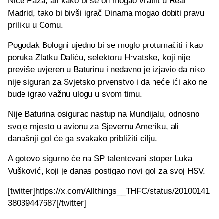
Nice Paza, ali kako bi se on mogao vratiit u Real
Madrid, tako bi bivši igrač Dinama mogao dobiti pravu
priliku u Comu.
Pogodak Bologni ujedno bi se moglo protumačiti i kao
poruka Zlatku Daliću, selektoru Hrvatske, koji nije
previše uvjeren u Baturinu i nedavno je izjavio da niko
nije siguran za Svjetsko prvenstvo i da neće ići ako ne
bude igrao važnu ulogu u svom timu.
Nije Baturina osigurao nastup na Mundijalu, odnosno
svoje mjesto u avionu za Sjevernu Ameriku, ali
današnji gol će ga svakako približiti cilju.
A gotovo sigurno će na SP talentovani stoper Luka
Vušković, koji je danas postigao novi gol za svoj HSV.
[twitter]https://x.com/Allthings__THFC/status/20100141
38039447687[/twitter]