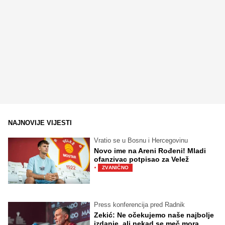
NAJNOVIJE VIJESTI
Vratio se u Bosnu i Hercegovinu
Novo ime na Areni Rođeni! Mladi
ofanzivac potpisao za Velež
·
ZVANIČNO
Press konferencija pred Radnik
Zekić: Ne očekujemo naše najbolje
izdanje, ali nekad se meč mora