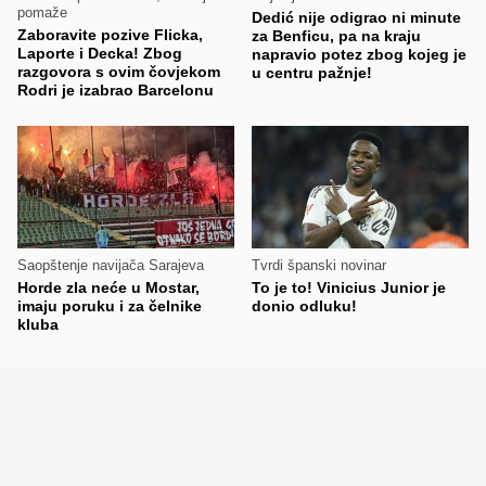
pomaže
Dedić nije odigrao ni minute
Zaboravite pozive Flicka,
za Benficu, pa na kraju
Laporte i Decka! Zbog
napravio potez zbog kojeg je
razgovora s ovim čovjekom
u centru pažnje!
Rodri je izabrao Barcelonu
Saopštenje navijača Sarajeva
Tvrdi španski novinar
Horde zla neće u Mostar,
To je to! Vinicius Junior je
imaju poruku i za čelnike
donio odluku!
kluba