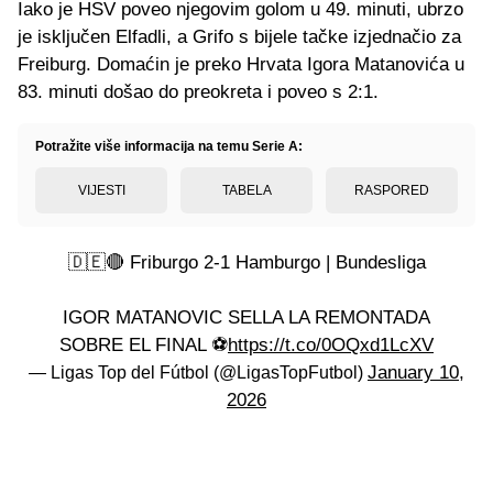
Iako je HSV poveo njegovim golom u 49. minuti, ubrzo
je isključen Elfadli, a Grifo s bijele tačke izjednačio za
Freiburg. Domaćin je preko Hrvata Igora Matanovića u
83. minuti došao do preokreta i poveo s 2:1.
Potražite više informacija na temu Serie A:
VIJESTI
TABELA
RASPORED
🇩🇪🔴 Friburgo 2-1 Hamburgo | Bundesliga
IGOR MATANOVIC SELLA LA REMONTADA
SOBRE EL FINAL ⚽️
https://t.co/0OQxd1LcXV
January 10,
— Ligas Top del Fútbol (@LigasTopFutbol)
2026