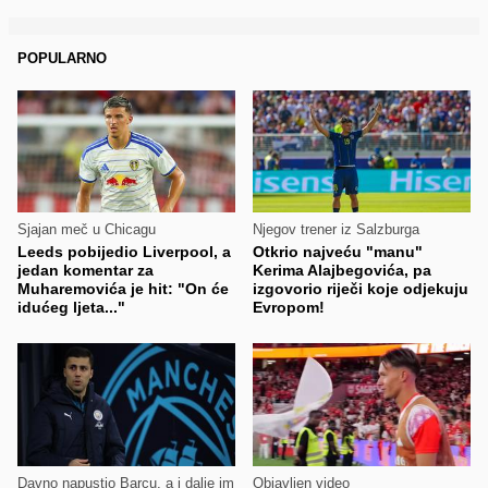
POPULARNO
Sjajan meč u Chicagu
Njegov trener iz Salzburga
Leeds pobijedio Liverpool, a
Otkrio najveću "manu"
jedan komentar za
Kerima Alajbegovića, pa
Muharemovića je hit: "On će
izgovorio riječi koje odjekuju
idućeg ljeta..."
Evropom!
Davno napustio Barcu, a i dalje im
Objavljen video