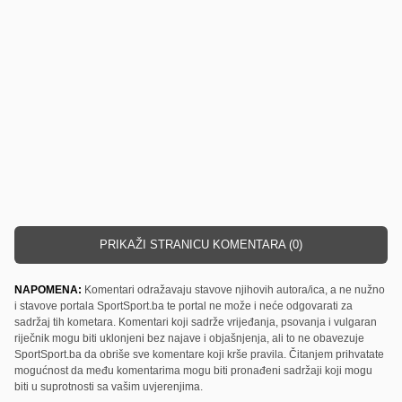
PRIKAŽI STRANICU KOMENTARA (0)
NAPOMENA:
Komentari odražavaju stavove njihovih autora/ica, a ne nužno
i stavove portala SportSport.ba te portal ne može i neće odgovarati za
sadržaj tih kometara. Komentari koji sadrže vrijeđanja, psovanja i vulgaran
riječnik mogu biti uklonjeni bez najave i objašnjenja, ali to ne obavezuje
SportSport.ba da obriše sve komentare koji krše pravila. Čitanjem prihvatate
mogućnost da među komentarima mogu biti pronađeni sadržaji koji mogu
biti u suprotnosti sa vašim uvjerenjima.