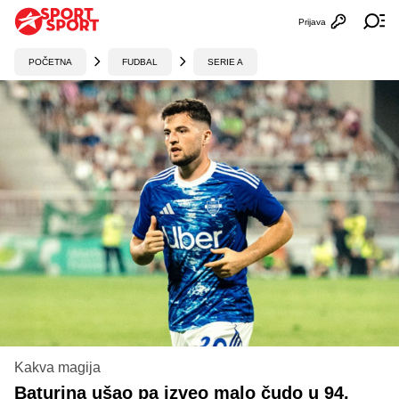
Prijava
Otvori profi
Ot
POČETNA
FUDBAL
SERIE A
Kakva magija
Baturina ušao pa izveo malo čudo u 94.