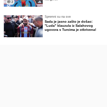
2
Spremni su na sve
Sada je jasno zašto je došao:
"Luda" klauzula iz Salahovog
ugovora s Turcima je otkrivena!