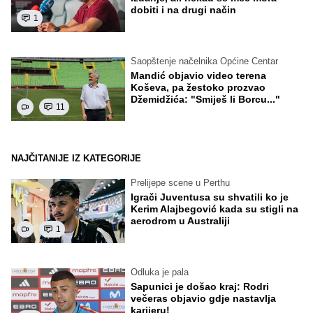
dobiti i na drugi način
1
Saopštenje načelnika Općine Centar
Mandić objavio video terena
Koševa, pa žestoko prozvao
Džemidžića: "Smiješ li Borcu..."
11
NAJČITANIJE IZ KATEGORIJE
Prelijepe scene u Perthu
Igrači Juventusa su shvatili ko je
Kerim Alajbegović kada su stigli na
aerodrom u Australiji
1
Odluka je pala
Sapunici je došao kraj: Rodri
večeras objavio gdje nastavlja
karijeru!