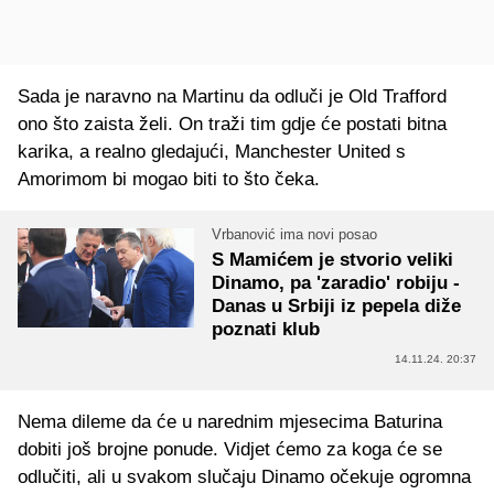
Sada je naravno na Martinu da odluči je Old Trafford
ono što zaista želi. On traži tim gdje će postati bitna
karika, a realno gledajući, Manchester United s
Amorimom bi mogao biti to što čeka.
Vrbanović ima novi posao
S Mamićem je stvorio veliki
Dinamo, pa 'zaradio' robiju -
Danas u Srbiji iz pepela diže
poznati klub
14.11.24. 20:37
Nema dileme da će u narednim mjesecima Baturina
dobiti još brojne ponude. Vidjet ćemo za koga će se
odlučiti, ali u svakom slučaju Dinamo očekuje ogromna