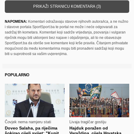
PRIKAŽI STRANICU KOMENTARA (3)
NAPOMENA:
Komentari odražavaju stavove njihovih autora/ica, a ne nužno
i stavove portala SportSport.ba te portal ne može i neće odgovarati za
sadržaj tih kometara. Komentari koji sadrže vrijeđanja, psovanja i vulgaran
riječnik mogu biti uklonjeni bez najave i objašnjenja, ali to ne obavezuje
SportSport.ba da obriše sve komentare koji krše pravila. Čitanjem prihvatate
mogućnost da među komentarima mogu biti pronađeni sadržaji koji mogu
biti u suprotnosti sa vašim uvjerenjima.
POPULARNO
Čovjek nema namjeru stati
Livaja tragičar gostiju
Doveo Salaha, pa riječima
Hajduk poražen od
šokirao cijeli svijet: "Kupit
Varaždina, cijela Hrvatska