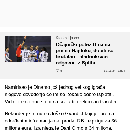
Kratko i jasno
Očajnički potez Dinama
prema Hajduku, dobili su
brutalan i hladnokrvan
odgovor iz Splita
5
12.11.24. 22:34
Namirisao je Dinamo još jednog velikog igrača i
njegovo dovođenje će im se itekako dobro isplatiti.
Vidjet ćemo hoće li to na kraju biti rekordan transfer.
Rekorder je trenutno Joško Gvardiol koji je, prema
određenim informacijama, prodat RB Leipzigu za 36
miliona eura. Iza njega je Dani Olmo s 34 miliona.