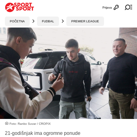
Prijava
Otvori profi
Ot
POČETNA
FUDBAL
PREMIER LEAGUE
Foto: Ranko Suvar / CROPIX
21-godišnjak ima ogromne ponude