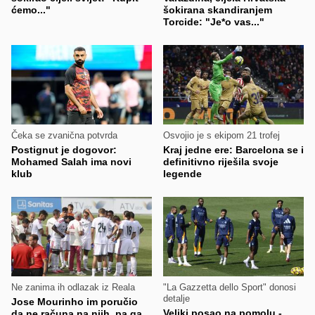
ćemo..."
šokirana skandiranjem
Torcide: "Je*o vas..."
Čeka se zvanična potvrda
Osvojio je s ekipom 21 trofej
Postignut je dogovor:
Kraj jedne ere: Barcelona se i
Mohamed Salah ima novi
definitivno riješila svoje
klub
legende
Ne zanima ih odlazak iz Reala
"La Gazzetta dello Sport" donosi
detalje
Jose Mourinho im poručio
Veliki posao na pomolu -
da ne računa na njih, pa ga