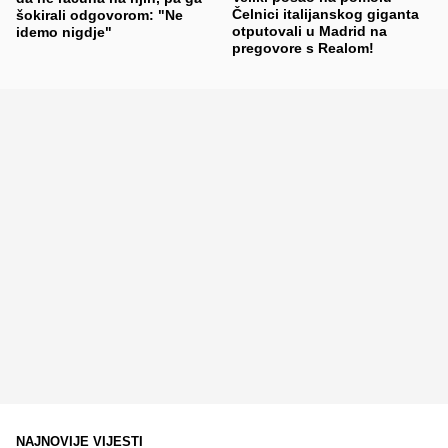
Čelnici italijanskog giganta
šokirali odgovorom: "Ne
otputovali u Madrid na
idemo nigdje"
pregovore s Realom!
NAJNOVIJE VIJESTI