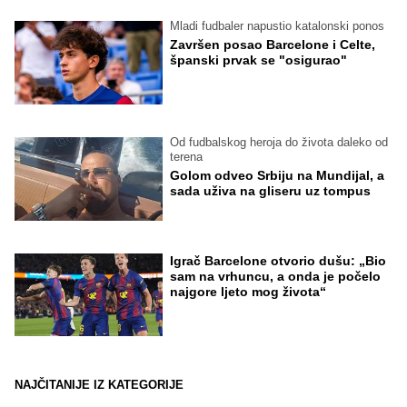
Mladi fudbaler napustio katalonski ponos
Završen posao Barcelone i Celte,
španski prvak se "osigurao"
Od fudbalskog heroja do života daleko od
terena
Golom odveo Srbiju na Mundijal, a
sada uživa na gliseru uz tompus
Igrač Barcelone otvorio dušu: „Bio
sam na vrhuncu, a onda je počelo
najgore ljeto mog života“
NAJČITANIJE IZ KATEGORIJE