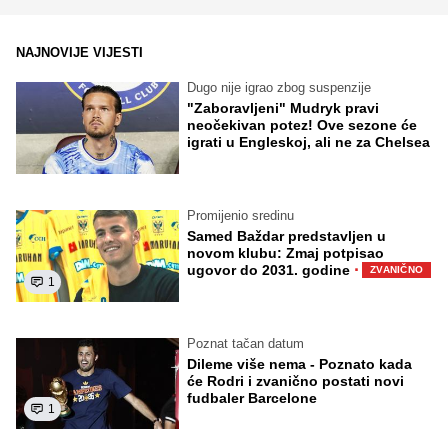
NAJNOVIJE VIJESTI
Dugo nije igrao zbog suspenzije
"Zaboravljeni" Mudryk pravi
neočekivan potez! Ove sezone će
igrati u Engleskoj, ali ne za Chelsea
Promijenio sredinu
Samed Baždar predstavljen u
novom klubu: Zmaj potpisao
·
ugovor do 2031. godine
ZVANIČNO
1
Poznat tačan datum
Dileme više nema - Poznato kada
će Rodri i zvanično postati novi
fudbaler Barcelone
1