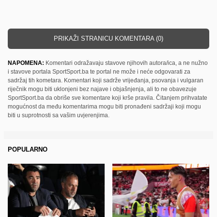
PRIKAŽI STRANICU KOMENTARA (0)
NAPOMENA:
Komentari odražavaju stavove njihovih autora/ica, a ne nužno
i stavove portala SportSport.ba te portal ne može i neće odgovarati za
sadržaj tih kometara. Komentari koji sadrže vrijeđanja, psovanja i vulgaran
riječnik mogu biti uklonjeni bez najave i objašnjenja, ali to ne obavezuje
SportSport.ba da obriše sve komentare koji krše pravila. Čitanjem prihvatate
mogućnost da među komentarima mogu biti pronađeni sadržaji koji mogu
biti u suprotnosti sa vašim uvjerenjima.
POPULARNO