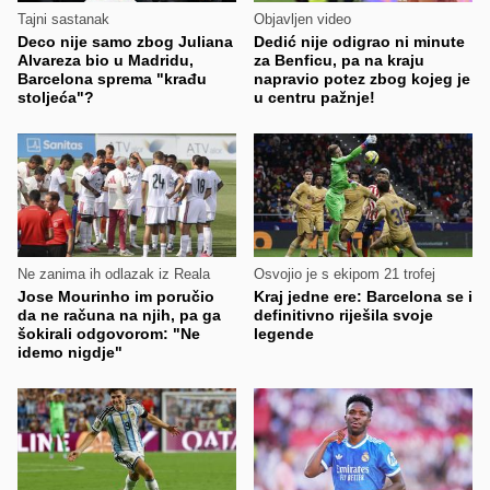
Tajni sastanak
Objavljen video
Deco nije samo zbog Juliana
Dedić nije odigrao ni minute
Alvareza bio u Madridu,
za Benficu, pa na kraju
Barcelona sprema "krađu
napravio potez zbog kojeg je
stoljeća"?
u centru pažnje!
Ne zanima ih odlazak iz Reala
Osvojio je s ekipom 21 trofej
Jose Mourinho im poručio
Kraj jedne ere: Barcelona se i
da ne računa na njih, pa ga
definitivno riješila svoje
šokirali odgovorom: "Ne
legende
idemo nigdje"