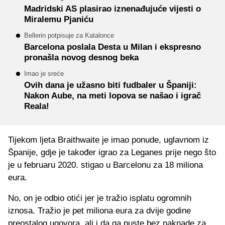
Madridski AS plasirao iznenađujuće vijesti o
Miralemu Pjaniću
Bellerin potpisuje za Katalonce
Barcelona poslala Desta u Milan i ekspresno
pronašla novog desnog beka
Imao je sreće
Ovih dana je užasno biti fudbaler u Španiji:
Nakon Aube, na meti lopova se našao i igrač
Reala!
Tijekom ljeta Braithwaite je imao ponude, uglavnom iz
Španije, gdje je također igrao za Leganes prije nego što
je u februaru 2020. stigao u Barcelonu za 18 miliona
eura.
No, on je odbio otići jer je tražio isplatu ogromnih
iznosa. Tražio je pet miliona eura za dvije godine
preostalog ugovora, ali i da ga puste bez naknade za