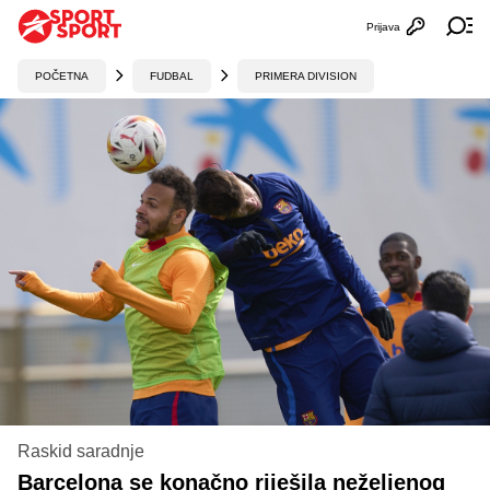
Prijava
Otvori profi
Ot
POČETNA
FUDBAL
PRIMERA DIVISION
Raskid saradnje
Barcelona se konačno riješila neželjenog