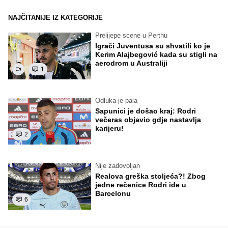
NAJČITANIJE IZ KATEGORIJE
Prelijepe scene u Perthu
Igrači Juventusa su shvatili ko je
Kerim Alajbegović kada su stigli na
aerodrom u Australiji
1
Odluka je pala
Sapunici je došao kraj: Rodri
večeras objavio gdje nastavlja
karijeru!
2
Nije zadovoljan
Realova greška stoljeća?! Zbog
jedne rečenice Rodri ide u
Barcelonu
6