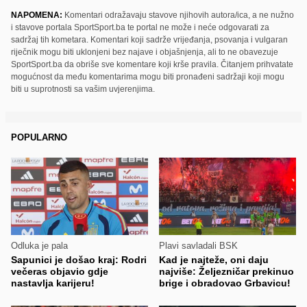
NAPOMENA:
Komentari odražavaju stavove njihovih autora/ica, a ne nužno
i stavove portala SportSport.ba te portal ne može i neće odgovarati za
sadržaj tih kometara. Komentari koji sadrže vrijeđanja, psovanja i vulgaran
riječnik mogu biti uklonjeni bez najave i objašnjenja, ali to ne obavezuje
SportSport.ba da obriše sve komentare koji krše pravila. Čitanjem prihvatate
mogućnost da među komentarima mogu biti pronađeni sadržaji koji mogu
biti u suprotnosti sa vašim uvjerenjima.
POPULARNO
Odluka je pala
Plavi savladali BSK
Sapunici je došao kraj: Rodri
Kad je najteže, oni daju
večeras objavio gdje
najviše: Željezničar prekinuo
nastavlja karijeru!
brige i obradovao Grbavicu!