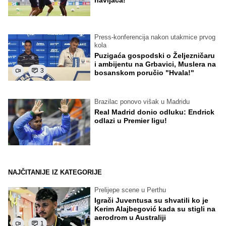
Press-konferencija nakon utakmice prvog
kola
Puzigaća gospodski o Željezničaru
i ambijentu na Grbavici, Muslera na
3
bosanskom poručio "Hvala!"
Brazilac ponovo višak u Madridu
Real Madrid donio odluku: Endrick
odlazi u Premier ligu!
NAJČITANIJE IZ KATEGORIJE
Prelijepe scene u Perthu
Igrači Juventusa su shvatili ko je
Kerim Alajbegović kada su stigli na
aerodrom u Australiji
1