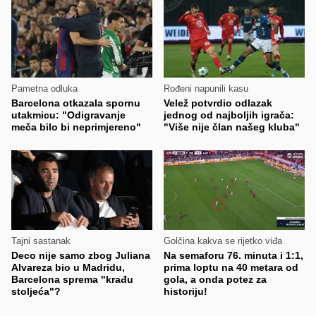
Pametna odluka
Rođeni napunili kasu
Barcelona otkazala spornu
Velež potvrdio odlazak
utakmicu: "Odigravanje
jednog od najboljih igrača:
meča bilo bi neprimjereno"
"Više nije član našeg kluba"
Tajni sastanak
Golčina kakva se rijetko viđa
Deco nije samo zbog Juliana
Na semaforu 76. minuta i 1:1,
Alvareza bio u Madridu,
prima loptu na 40 metara od
Barcelona sprema "krađu
gola, a onda potez za
stoljeća"?
historiju!