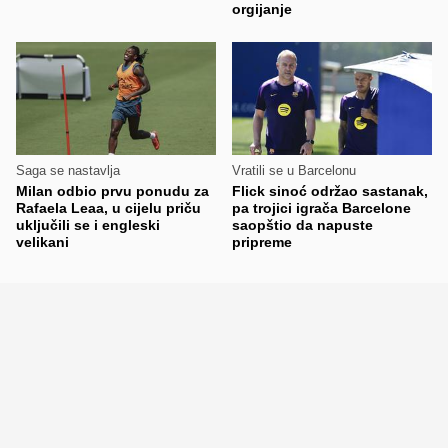
orgijanje
Saga se nastavlja
Vratili se u Barcelonu
Milan odbio prvu ponudu za
Flick sinoć održao sastanak,
Rafaela Leaa, u cijelu priču
pa trojici igrača Barcelone
uključili se i engleski
saopštio da napuste
velikani
pripreme