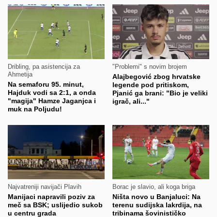
Dribling, pa asistencija za
"Problemi" s novim brojem
Ahmetija
Alajbegović zbog hrvatske
Na semaforu 95. minut,
legende pod pritiskom,
Hajduk vodi sa 2:1, a onda
Pjanić ga brani: "Bio je veliki
"magija" Hamze Jaganjca i
igrač, ali..."
muk na Poljudu!
Najvatreniji navijači Plavih
Borac je slavio, ali koga briga
Manijaci napravili poziv za
Ništa novo u Banjaluci: Na
meč sa BSK; uslijedio sukob
terenu sudijska lakrdija, na
u centru grada
tribinama šovinističko