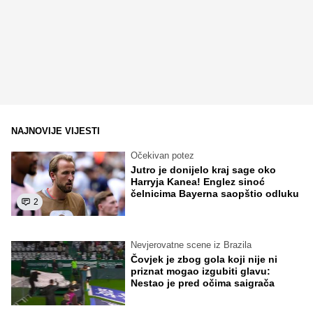
NAJNOVIJE VIJESTI
Očekivan potez
Jutro je donijelo kraj sage oko
Harryja Kanea! Englez sinoć
čelnicima Bayerna saopštio odluku
2
Nevjerovatne scene iz Brazila
Čovjek je zbog gola koji nije ni
priznat mogao izgubiti glavu:
Nestao je pred očima saigrača