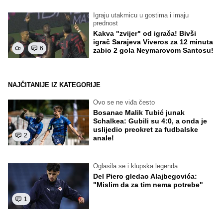
Igraju utakmicu u gostima i imaju
prednost
Kakva "zvijer" od igrača! Bivši
igrač Sarajeva Viveros za 12 minuta
6
zabio 2 gola Neymarovom Santosu!
NAJČITANIJE IZ KATEGORIJE
Ovo se ne viđa često
Bosanac Malik Tubić junak
Schalkea: Gubili su 4:0, a onda je
uslijedio preokret za fudbalske
2
anale!
Oglasila se i klupska legenda
Del Piero gledao Alajbegovića:
"Mislim da za tim nema potrebe"
1