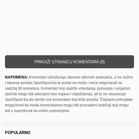
PRIKAŽI STRANICU KOMENTARA (0)
NAPOMENA:
Komentari odražavaju stavove njihovih autora/ica, a ne nužno
i stavove portala SportSport.ba te portal ne može i neće odgovarati za
sadržaj tih kometara. Komentari koji sadrže vrijeđanja, psovanja i vulgaran
riječnik mogu biti uklonjeni bez najave i objašnjenja, ali to ne obavezuje
SportSport.ba da obriše sve komentare koji krše pravila. Čitanjem prihvatate
mogućnost da među komentarima mogu biti pronađeni sadržaji koji mogu
biti u suprotnosti sa vašim uvjerenjima.
POPULARNO