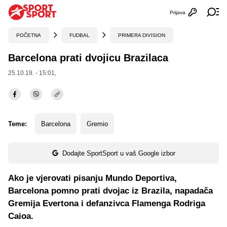
Prijava
Otvori profi
Ot
POČETNA
FUDBAL
PRIMERA DIVISION
Barcelona prati dvojicu Brazilaca
25.10.19. - 15:01,
Teme:
Barcelona
Gremio
Dodajte SportSport u vaš Google izbor
Ako je vjerovati pisanju Mundo Deportiva,
Barcelona pomno prati dvojac iz Brazila, napadača
Gremija Evertona i defanzivca Flamenga Rodriga
Caioa.