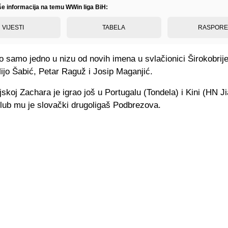
iše informacija na temu WWin liga BiH:
VIJESTI
TABELA
RASPOR
io samo jedno u nizu od novih imena u svlačionici Širokobrij
Mijo Šabić, Petar Raguž i Josip Maganjić.
skoj Zachara je igrao još u Portugalu (Tondela) i Kini (HN Ji
klub mu je slovački drugoligaš Podbrezova.