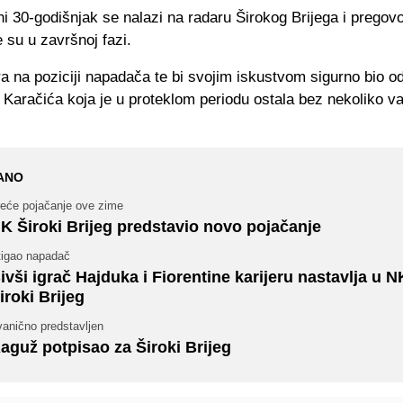
i 30-godišnjak se nalazi na radaru Širokog Brijega i pregov
e su u završnoj fazi.
a na poziciji napadača te bi svojim iskustvom sigurno bio od
a Karačića koja je u proteklom periodu ostala bez nekoliko v
ANO
reće pojačanje ove zime
K Široki Brijeg predstavio novo pojačanje
tigao napadač
ivši igrač Hajduka i Fiorentine karijeru nastavlja u N
iroki Brijeg
vanično predstavljen
aguž potpisao za Široki Brijeg