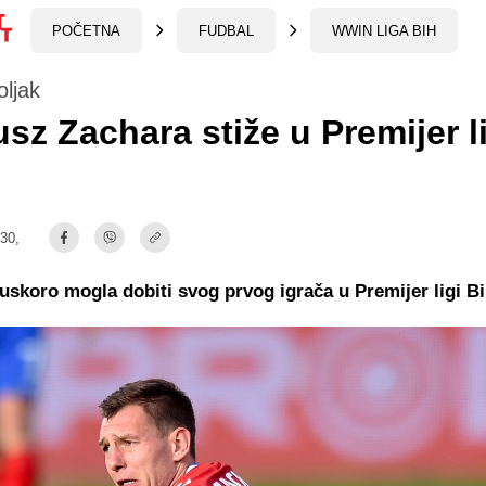
POČETNA
FUDBAL
WWIN LIGA BIH
oljak
sz Zachara stiže u Premijer l
:30,
 uskoro mogla dobiti svog prvog igrača u Premijer ligi B