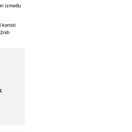
ori između
 koristi
ažnih
K