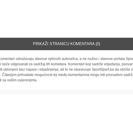
PRIKAŽI STRANICU KOMENTARA (0)
omentari odražavaju stavove njihovih autora/ica, a ne nužno i stavove portala Spor
i neće odgovarati za sadržaj tih kometara. Komentari koji sadrže vrijeđanja, psovan
iti uklonjeni bez najave i objašnjenja, ali to ne obavezuje SportSport.ba da obriše
la. Čitanjem prihvatate mogućnost da među komentarima mogu biti pronađeni sadrža
ti sa vašim uvjerenjima.