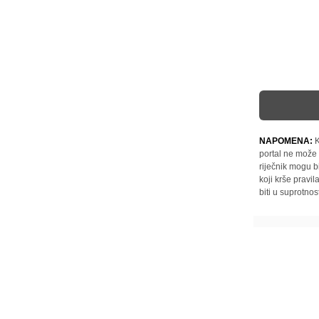
NAPOMENA:
K
portal ne može 
riječnik mogu b
koji krše pravi
biti u suprotnos