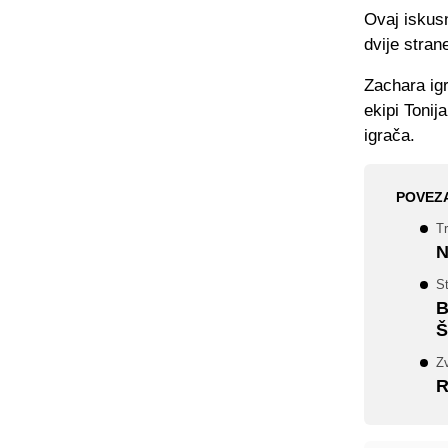
Ovaj iskusn
dvije stran
Zachara igr
ekipi Tonij
igrača.
POVEZ
T
N
S
B
Š
Z
R