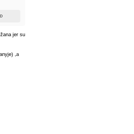
ED
ežana jer su
anyje) ,a