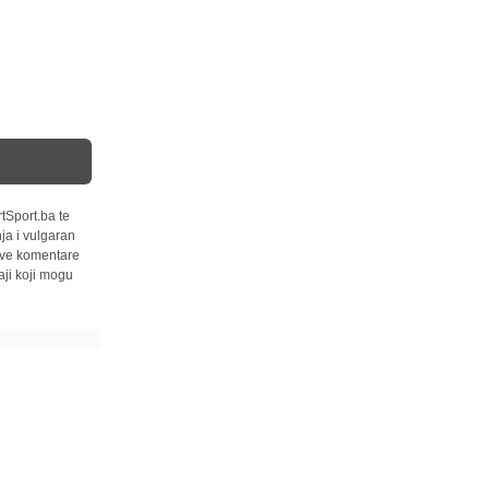
tSport.ba te
ja i vulgaran
 sve komentare
ji koji mogu