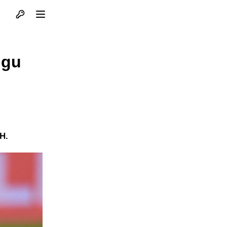
Otvori profil
Otvori meni
igu
iH.