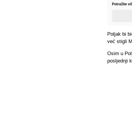
Potražite v
Poljak bi b
već stigli 
Osim u Polj
posljednji 