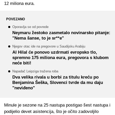
12 miliona eura.
POVEZANO
Oporavlja se od povrede
Neymaru žestoko zasmetalo novinarsko pitanje:
"Nema šanse, to je sr**e"
Njegov otac ide na pregovore u Saudijsku Arabiju
Al Hilal će ponovo uzdrmati evropsko tlo,
spremno 175 miliona eura, pregovora s klubom
neće biti!
Napadač Leipziga tražena roba
Dva velika rivala u borbi za titulu kreću po
Benjamina Šeška, Slovenci tvrde da mu daju
"neviđeno"
Minule je sezone na 25 nastupa postigao šest nastupa i
podijelio devet asistencija, što je očito zadovoljilo