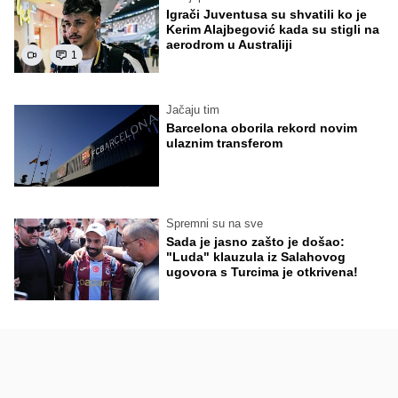
Igrači Juventusa su shvatili ko je
Kerim Alajbegović kada su stigli na
aerodrom u Australiji
1
Jačaju tim
Barcelona oborila rekord novim
ulaznim transferom
Spremni su na sve
Sada je jasno zašto je došao:
"Luda" klauzula iz Salahovog
ugovora s Turcima je otkrivena!