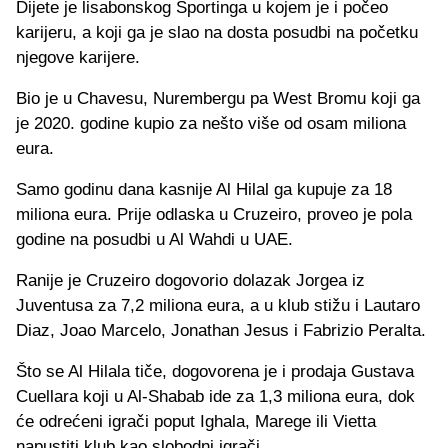
Dijete je lisabonskog Sportinga u kojem je i počeo
karijeru, a koji ga je slao na dosta posudbi na početku
njegove karijere.
Bio je u Chavesu, Nurembergu pa West Bromu koji ga
je 2020. godine kupio za nešto više od osam miliona
eura.
Samo godinu dana kasnije Al Hilal ga kupuje za 18
miliona eura. Prije odlaska u Cruzeiro, proveo je pola
godine na posudbi u Al Wahdi u UAE.
Ranije je Cruzeiro dogovorio dolazak Jorgea iz
Juventusa za 7,2 miliona eura, a u klub stižu i Lautaro
Diaz, Joao Marcelo, Jonathan Jesus i Fabrizio Peralta.
Što se Al Hilala tiče, dogovorena je i prodaja Gustava
Cuellara koji u Al-Shabab ide za 1,3 miliona eura, dok
će odrećeni igrači poput Ighala, Marege ili Vietta
napustiti klub kao slobodni igrači.