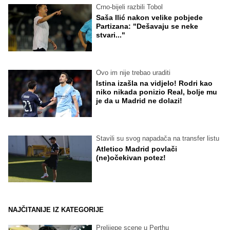
Crno-bijeli razbili Tobol
Saša Ilić nakon velike pobjede
Partizana: "Dešavaju se neke
stvari..."
Ovo im nije trebao uraditi
Istina izašla na vidjelo! Rodri kao
niko nikada ponizio Real, bolje mu
je da u Madrid ne dolazi!
Stavili su svog napadača na transfer listu
Atletico Madrid povlači
(ne)očekivan potez!
NAJČITANIJE IZ KATEGORIJE
Prelijepe scene u Perthu