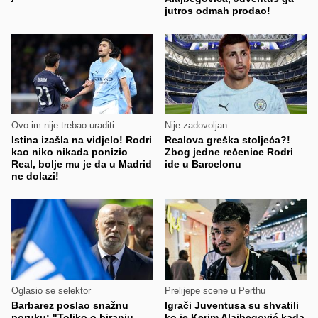
jutros odmah prodao!
Ovo im nije trebao uraditi
Nije zadovoljan
Istina izašla na vidjelo! Rodri
Realova greška stoljeća?!
kao niko nikada ponizio
Zbog jedne rečenice Rodri
Real, bolje mu je da u Madrid
ide u Barcelonu
ne dolazi!
Oglasio se selektor
Prelijepe scene u Perthu
Barbarez poslao snažnu
Igrači Juventusa su shvatili
poruku: "Toliko o biranju
ko je Kerim Alajbegović kada