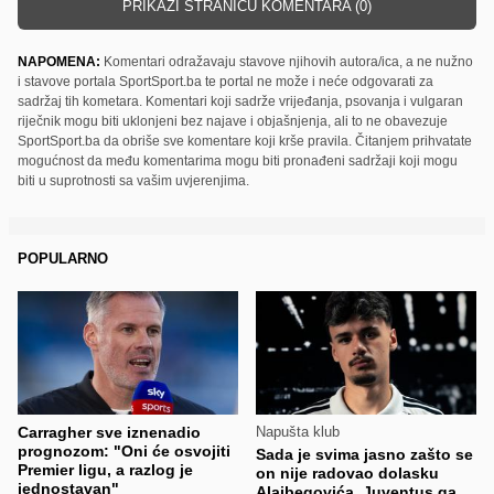
PRIKAŽI STRANICU KOMENTARA (0)
NAPOMENA:
Komentari odražavaju stavove njihovih autora/ica, a ne nužno
i stavove portala SportSport.ba te portal ne može i neće odgovarati za
sadržaj tih kometara. Komentari koji sadrže vrijeđanja, psovanja i vulgaran
riječnik mogu biti uklonjeni bez najave i objašnjenja, ali to ne obavezuje
SportSport.ba da obriše sve komentare koji krše pravila. Čitanjem prihvatate
mogućnost da među komentarima mogu biti pronađeni sadržaji koji mogu
biti u suprotnosti sa vašim uvjerenjima.
POPULARNO
Carragher sve iznenadio
Napušta klub
prognozom: "Oni će osvojiti
Sada je svima jasno zašto se
Premier ligu, a razlog je
on nije radovao dolasku
jednostavan"
Alajbegovića, Juventus ga