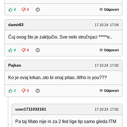
0
0
Odgovori
damir83
17.10.24. 17:04
Čuj ovog što je zaključio. Sve neki stručnjaci *****e..
0
0
Odgovori
Pajkan
17.10.24. 17:02
Ko je ovaj krkan..sto bi onaj pitao..Who is you???
2
0
Odgovori
user1711032161
17.10.24. 17:02
Pa taj Mato nije ni za 2 fed lige tip samo gleda ITM