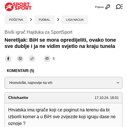
Prijava
Otvori profi
Ot
POČETNA
FUDBAL
LIGA NACIJA
Bivši igrač Hajduka za SportSport
Neretljak: BiH se mora opredijeliti, ovako tone
sve dublje i ja ne vidim svjetlo na kraju tunela
5
KOMENTARI (5)
Sortiraj
Chicharito
17.10.24. 18:01
Hrvatska ima igrače koji ce poginut na terenu da bi
izborili korner a u BiH sve zvijezde koji igraju dase ne
oznoje ?