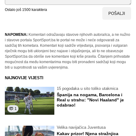
Ostalo još
1500
karaktera
POŠALJI
NAPOMENA:
Komentari odražavaju stavove njihovih autora/ica, a ne nužno
i stavove portala SportSport.ba te portal ne može i neće odgovarati za
sadržaj tih kometara. Komentari koji sadrže vrijeđanja, psovanja i vulgaran
riječnik mogu biti uklonjeni bez najave i objašnjenja, ali to ne obavezuje
SportSport.ba da obriše sve komentare koji krše pravila. Čitanjem prihvatate
mogućnost da među komentarima mogu biti pronađeni sadržaji koji mogu
biti u suprotnosti sa vašim uvjerenjima.
NAJNOVIJE VIJESTI
15 pogodaka u sito toliko utakmica
Španija na nogama, Barcelona i
Real u strahu: "Novi Haaland" je
odabrao!
1
Velika navijačica Juventusa
Kakav prizor! Njena stražnjica