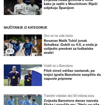
kako je raditi s Mourinhom: Riječi
odjekuju Španijom
NAJČITANIJE IZ KATEGORIJE
Ovo se ne viđa često
Bosanac Malik Tubić junak
Schalkea: Gubili su 4:0, a onda je
uslijedio preokret za fudbalske
1
anale!
Vratili se u Barcelonu
Flick sinoć održao sastanak, pa
trojici igrača Barcelone saopštio da
napuste pripreme
Transfer vrijedan oko 50 miliona eura
Zvijezda Barcelone danas nazvala
Flicka i poručila mu: "Neću se više