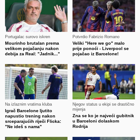
Portugalac surovo iskren
Potvrdio Fabrizio Romano
Mourinho brutalan prema
Veliki "Here we go" malo
velikom pojačanju nakon
prije ponoći - Liverpool se
debija za Real: "Jadnik..."
pojačao iz Barcelone!
Na izlaznim vratima kluba
Njegov status u ekipi se drastično
mijenja
Igrač Barcelone ljutito
Zna se ko je najveći gubitnik
napustio trening nakon
u Barceloni dolaskom
srceparajućih riječi Flicka:
Rodrija
"Ne ideš s nama"