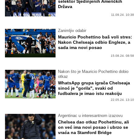
selektor Sjedinjenih Američkih
Država
11.09.24. 10:38
Zanimljiv odabir
Mauricio Pochettino baš voli stres:
Nakon Chelseaja odbio Engleze, a
sada ima novi posao
15.08.24. 08:58
Nakon što je Mauricio Pochettino dobio
otkaz
WhatsApp grupa igrača Chelseaja
sinoć je "gorila", svaki od
fudbalera je imao istu reakciju
22.05.24. 13:10
Argentinac u interesantnom izazovu
Chelsea dao otkaz Pochettinu, ali
on već ima novi posao i ubrzo se
vraća na Stamford Bridge