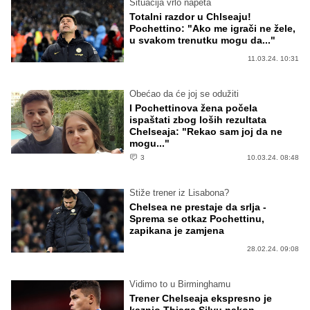
Situacija vrlo napeta
Totalni razdor u Chlseaju!
Pochettino: "Ako me igrači ne žele,
u svakom trenutku mogu da..."
11.03.24. 10:31
Obećao da će joj se odužiti
I Pochettinova žena počela
ispaštati zbog loših rezultata
Chelseaja: "Rekao sam joj da ne
mogu..."
3
10.03.24. 08:48
Stiže trener iz Lisabona?
Chelsea ne prestaje da srlja -
Sprema se otkaz Pochettinu,
zapikana je zamjena
28.02.24. 09:08
Vidimo to u Birminghamu
Trener Chelseaja ekspresno je
kaznio Thiaga Silvu nakon