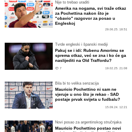
Nije to trebao uraditi
Amerika na nogama, svi traže otkaz
za Pochettina nakon što je
"obavio" razgovor za posao u
Engleskoj
29.06.25. 18:51
Tvrde engleski i španski mediji
Pakuj se i idi: Rubenu Amorimu se
sprema otkaz, već se zna i ko će ga
naslijediti na Old Traffordu?
7
19.02.25. 21:08
Bila bi to velika senzacija
Mauricio Pochettino ni sam ne
vjeruje u ono što je rekao - SAD
postaje prvak svijeta u fudbalu?
15.09.24. 12:21
Novi posao za argentinskog stručnjaka
Mauricio Pochettino postao novi