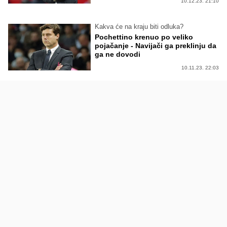
10.12.23. 21:10
Kakva će na kraju biti odluka?
Pochettino krenuo po veliko
pojačanje - Navijači ga preklinju da
ga ne dovodi
10.11.23. 22:03