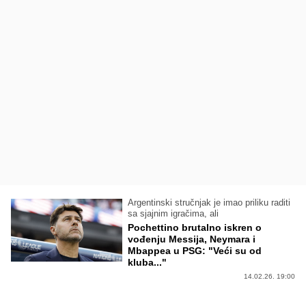
Argentinski stručnjak je imao priliku raditi
sa sjajnim igračima, ali
Pochettino brutalno iskren o
vođenju Messija, Neymara i
Mbappea u PSG: "Veći su od
kluba..."
14.02.26. 19:00