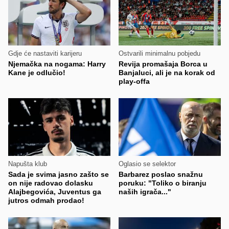
Gdje će nastaviti karijeru
Ostvarili minimalnu pobjedu
Njemačka na nogama: Harry
Revija promašaja Borca u
Kane je odlučio!
Banjaluci, ali je na korak od
play-offa
Napušta klub
Oglasio se selektor
Sada je svima jasno zašto se
Barbarez poslao snažnu
on nije radovao dolasku
poruku: "Toliko o biranju
Alajbegovića, Juventus ga
naših igrača..."
jutros odmah prodao!