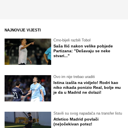
NAJNOVIJE VIJESTI
Crno-bijeli razbili Tobol
Saša Ilić nakon velike pobjede
Partizana: "Dešavaju se neke
stvari..."
Ovo im nije trebao uraditi
Istina izašla na vidjelo! Rodri kao
niko nikada ponizio Real, bolje mu
je da u Madrid ne dolazi!
Stavili su svog napadača na transfer listu
Atletico Madrid povlači
(ne)očekivan potez!