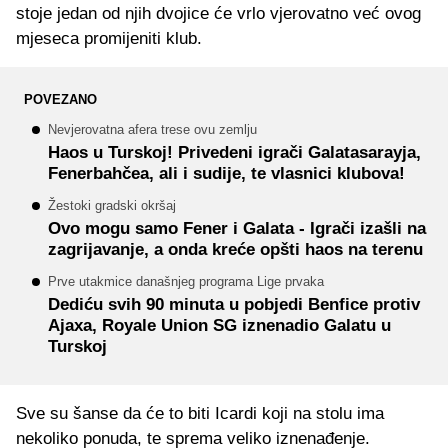
stoje jedan od njih dvojice će vrlo vjerovatno već ovog
mjeseca promijeniti klub.
POVEZANO
Nevjerovatna afera trese ovu zemlju
Haos u Turskoj! Privedeni igrači Galatasarayja,
Fenerbahčea, ali i sudije, te vlasnici klubova!
Žestoki gradski okršaj
Ovo mogu samo Fener i Galata - Igrači izašli na
zagrijavanje, a onda kreće opšti haos na terenu
Prve utakmice današnjeg programa Lige prvaka
Dediću svih 90 minuta u pobjedi Benfice protiv
Ajaxa, Royale Union SG iznenadio Galatu u
Turskoj
Sve su šanse da će to biti Icardi koji na stolu ima
nekoliko ponuda, te sprema veliko iznenađenje.