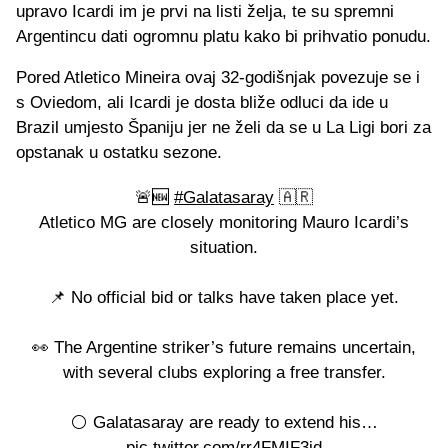
upravo Icardi im je prvi na listi želja, te su spremni
Argentincu dati ogromnu platu kako bi prihvatio ponudu.
Pored Atletico Mineira ovaj 32-godišnjak povezuje se i
s Oviedom, ali Icardi je dosta bliže odluci da ide u
Brazil umjesto Španiju jer ne želi da se u La Ligi bori za
opstanak u ostatku sezone.
🚨🆕
#Galatasaray
🇦🇷
Atletico MG are closely monitoring Mauro Icardi’s
situation.
📌 No official bid or talks have taken place yet.
👀 The Argentine striker’s future remains uncertain,
with several clubs exploring a free transfer.
⚪️ Galatasaray are ready to extend his…
pic.twitter.com/rr4FMIF3jd