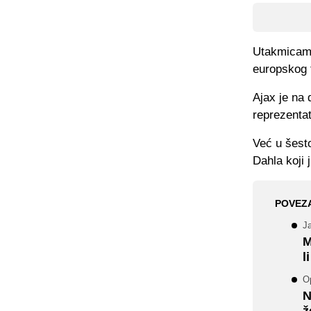
Utakmicama 
europskog 
Ajax je na
reprezenta
Već u šesto
Dahla koji 
POVEZ
Ja
M
l
O
N
ž