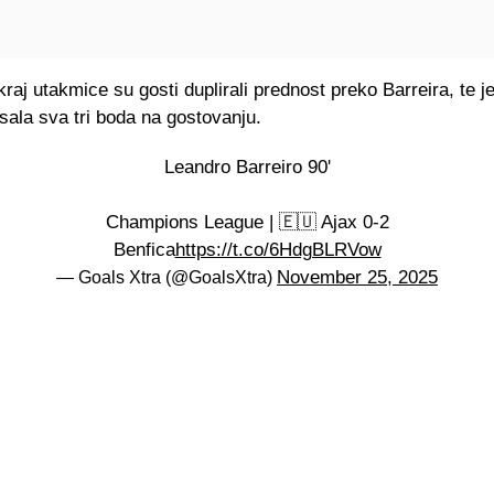
raj utakmice su gosti duplirali prednost preko Barreira, te j
sala sva tri boda na gostovanju.
Leandro Barreiro 90'
Champions League | 🇪🇺 Ajax 0-2
Benfica
https://t.co/6HdgBLRVow
November 25, 2025
— Goals Xtra (@GoalsXtra)