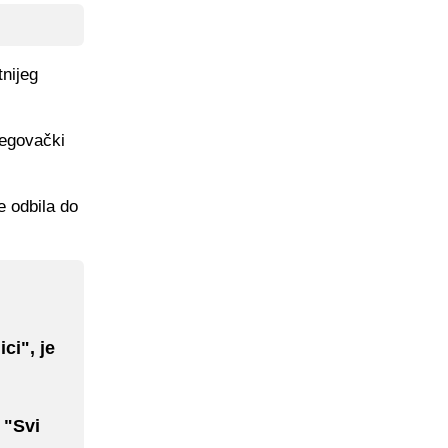
tnijeg
cegovački
e odbila do
ci", je
 "Svi