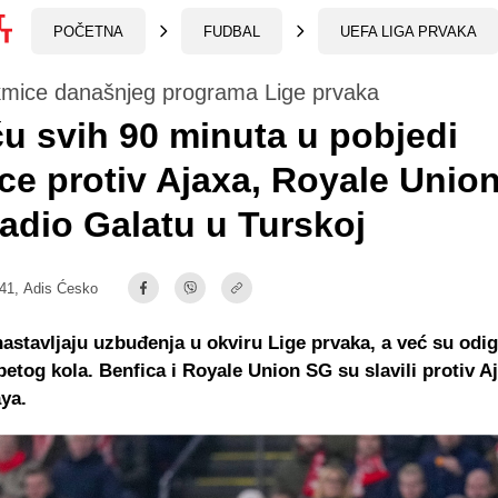
POČETNA
FUDBAL
UEFA LIGA PRVAKA
kmice današnjeg programa Lige prvaka
u svih 90 minuta u pobjedi
ce protiv Ajaxa, Royale Unio
adio Galatu u Turskoj
:41,
Adis Ćesko
astavljaju uzbuđenja u okviru Lige prvaka, a već su odi
etog kola. Benfica i Royale Union SG su slavili protiv Aj
ya.