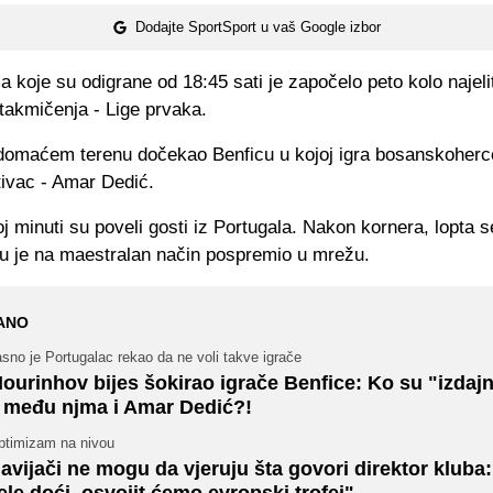
Dodajte SportSport u vaš Google izbor
koje su odigrane od 18:45 sati je započelo peto kolo najeli
takmičenja - Lige prvaka.
 domaćem terenu dočekao Benficu u kojoj igra bosanskoher
tivac - Amar Dedić.
j minuti su poveli gosti iz Portugala. Nakon kornera, lopta s
ju je na maestralan način pospremio u mrežu.
ANO
sno je Portugalac rekao da ne voli takve igrače
ourinhov bijes šokirao igrače Benfice: Ko su "izdajni
i među njma i Amar Dedić?!
ptimizam na nivou
avijači ne mogu da vjeruju šta govori direktor kluba:
ele doći, osvojit ćemo evropski trofej"