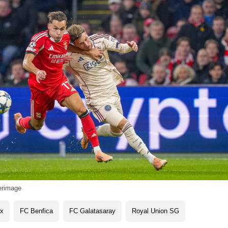
erimage
ax
FC Benfica
FC Galatasaray
Royal Union SG