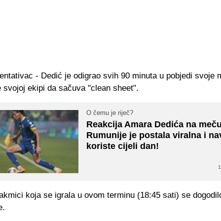
ntativac - Dedić je odigrao svih 90 minuta u pobjedi svoje
svojoj ekipi da sačuva "clean sheet".
O čemu je riječ?
Reakcija Amara Dedića na meču
Rumunije je postala viralna i nav
koriste cijeli dan!
1
akmici koja se igrala u ovom terminu (18:45 sati) se dogodil
e.