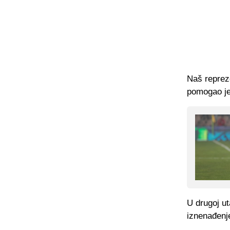
Naš repreze
pomogao je 
U drugoj ut
iznenađenj