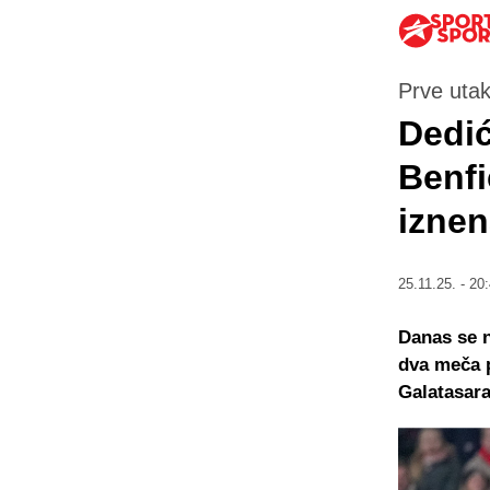
Prve uta
Dedić
Benfi
iznen
25.11.25. - 20
Danas se n
dva meča p
Galatasara