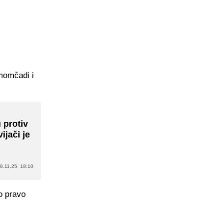
 momčadi i
 protiv
ijači je
8.11.25. 18:10
o pravo