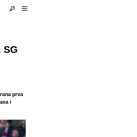
Otvori profil
Otvori meni
n SG
grana prva
axa i