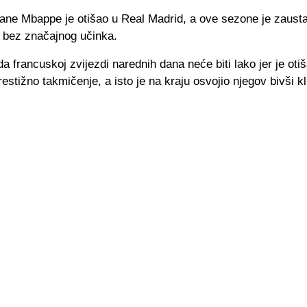
rane Mbappe je otišao u Real Madrid, a ove sezone je zausta
u bez značajnog učinka.
da francuskoj zvijezdi narednih dana neće biti lako jer je oti
restižno takmičenje, a isto je na kraju osvojio njegov bivši k