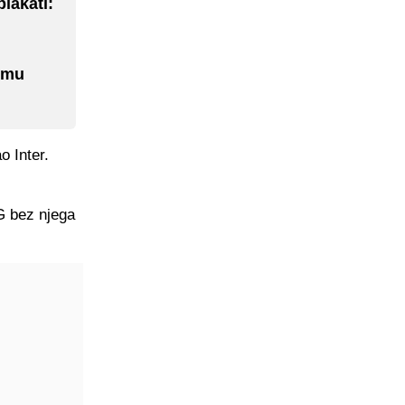
lakati:
A mu
o Inter.
SG bez njega