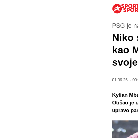
PSG je n
Niko 
kao M
svoje
01.06.25. - 00
Kylian Mba
Otišao je 
upravo par