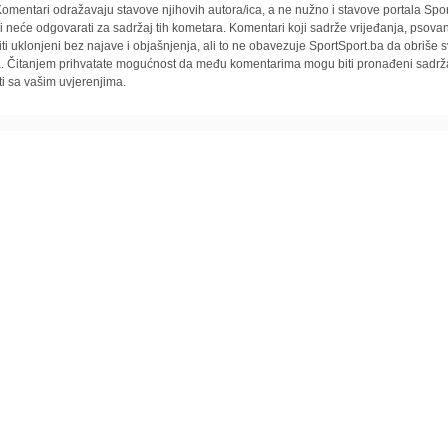
omentari odražavaju stavove njihovih autora/ica, a ne nužno i stavove portala Spor
i neće odgovarati za sadržaj tih kometara. Komentari koji sadrže vrijeđanja, psovan
iti uklonjeni bez najave i objašnjenja, ali to ne obavezuje SportSport.ba da obriše
la. Čitanjem prihvatate mogućnost da među komentarima mogu biti pronađeni sadrža
ti sa vašim uvjerenjima.