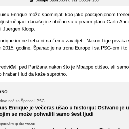
Dodajte SportSport u vaš Google izbor
 Luisu Enrique može spominjati kao jako podcijenjenom trene
olji stručnjaci današnjice obično su u prvom planu Carlo Ance
li Juergen Klopp.
nrique im ne treba ni na čemu zavidjeti. Nakon Lige prvaka 
 2015. godine, Španac je na tronu Europe i sa PSG-om i to
redviđali pad Parižana nakon što je Mbappe otišao, ali samo
o hrabar i lud da kaže suprotno.
ANO
akva noć za Španca i PSG
uis Enrique je večeras ušao u historiju: Ostvario je 
ojim se može pohvaliti samo šest ljudi
jemotivniji dio večeri