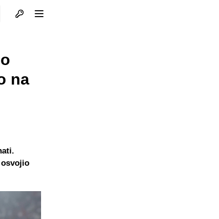
Otvori profil
Otvori meni
no
o na
ati.
 osvojio