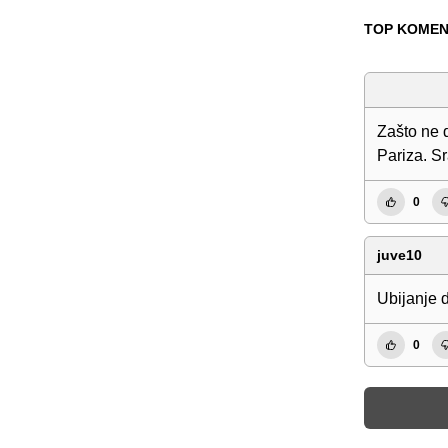
TOP KOMEN
Zašto ne 
Pariza. S
0
juve10
Ubijanje d
0