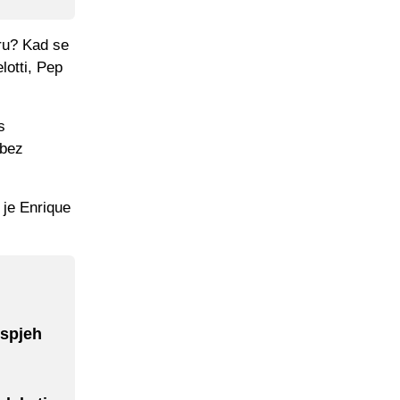
ru? Kad se
lotti, Pep
s
 bez
 je Enrique
uspjeh