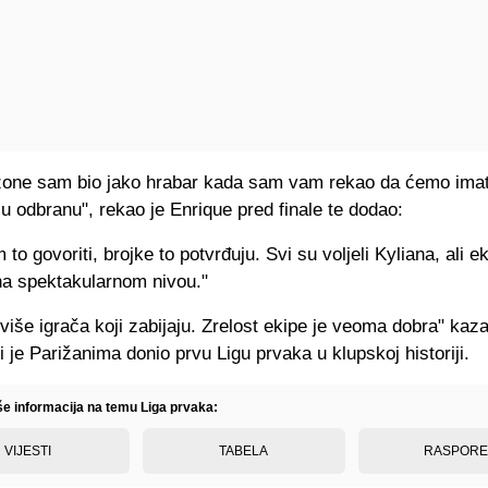
zone sam bio jako hrabar kada sam vam rekao da ćemo imati
ju odbranu", rekao je Enrique pred finale te dodao:
 to govoriti, brojke to potvrđuju. Svi su voljeli Kyliana, ali e
 na spektakularnom nivou."
više igrača koji zabijaju. Zrelost ekipe je veoma dobra" kaza
i je Parižanima donio prvu Ligu prvaka u klupskoj historiji.
iše informacija na temu Liga prvaka:
VIJESTI
TABELA
RASPOR