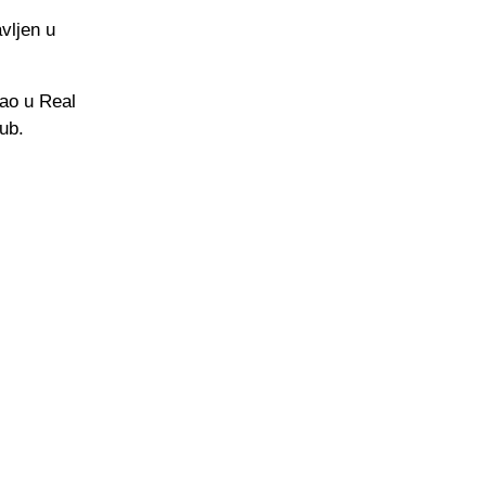
vljen u
šao u Real
lub.