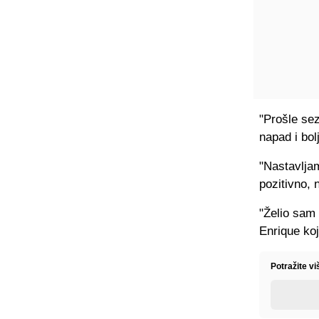
"Prošle se
napad i bol
"Nastavljam
pozitivno,
"Želio sam 
Enrique koj
Potražite v