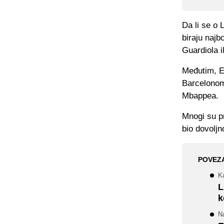
Da li se o
biraju najb
Guardiola i
Međutim, E
Barcelonom
Mbappea.
Mnogi su p
bio dovoljn
POVEZ
K
L
k
Na