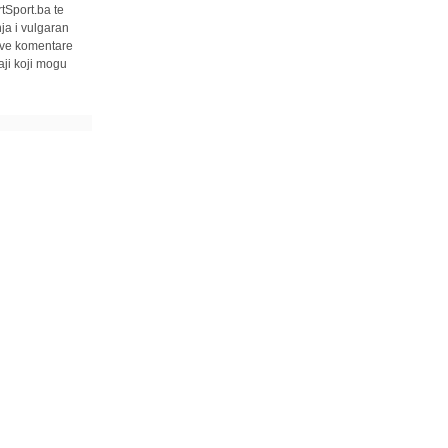
tSport.ba te
ja i vulgaran
 sve komentare
ji koji mogu