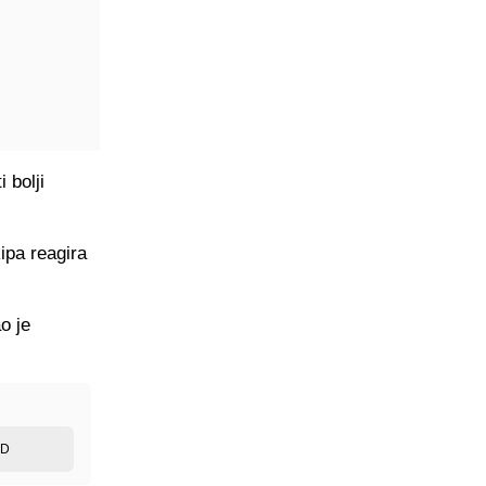
 bolji
kipa reagira
o je
ED