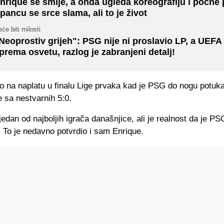
nrique se smije, a onda ugleda koreografiju i počne p
pancu se srce slama, ali to je život
će biti milosti
Neoprostiv grijeh": PSG nije ni proslavio LP, a UEF
prema osvetu, razlog je zabranjeni detalj!
o na naplatu u finalu Lige prvaka kad je PSG do nogu potuka
 sa nestvarnih 5:0.
edan od najboljih igrača današnjice, ali je realnost da je P
. To je nedavno potvrdio i sam Enrique.