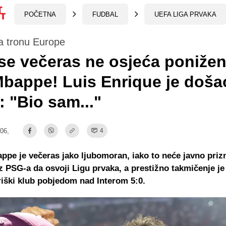
POČETNA
FUDBAL
UEFA LIGA PRVAKA
a tronu Europe
se večeras ne osjeća poniže
bappe! Luis Enrique je doša
: "Bio sam..."
:06,
4
ppe je večeras jako ljubomoran, iako to neće javno prizn
iz PSG-a da osvoji Ligu prvaka, a prestižno takmičenje je
iški klub pobjedom nad Interom 5:0.