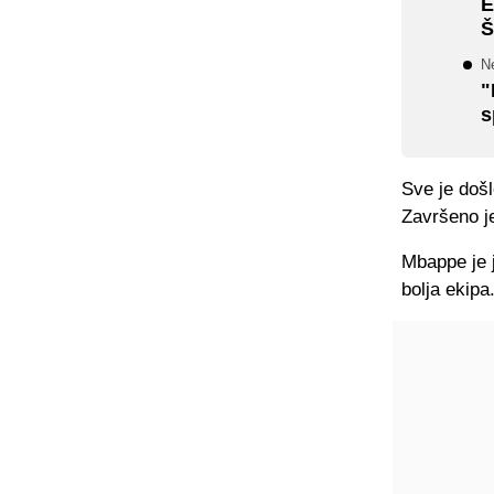
E
Š
Ne
"
s
Sve je došl
Završeno je
Mbappe je j
bolja ekipa