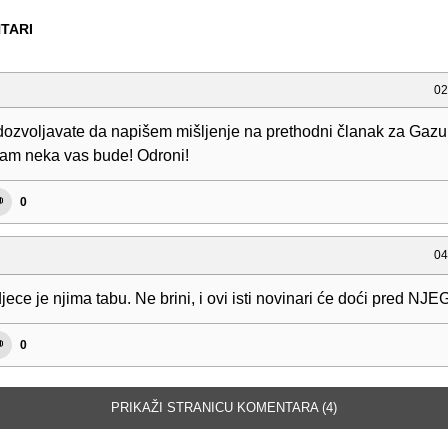
TARI
02
dozvoljavate da napišem mišljenje na prethodni članak za Gazu 
ram neka vas bude! Odroni!
0
04
jece je njima tabu. Ne brini, i ovi isti novinari će doći pred NJ
0
PRIKAŽI STRANICU KOMENTARA (4)