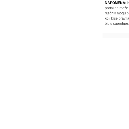
NAPOMENA:
K
portal ne može 
riječnik mogu b
koji krše pravi
biti u suprotnos