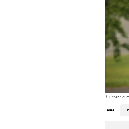
Other Sour
Teme:
Fud