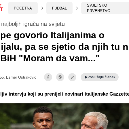
SVJETSKO
POČETNA
FUDBAL
PRVENSTVO
najboljih igrača na svijetu
e govorio Italijanima o
jalu, pa se sjetio da njih tu
BiH "Moram da vam..."
:55,
Esmer Oštraković
Poslušajte
članak
jiv intervju koji su prenijeli novinari italijanske Gazzette