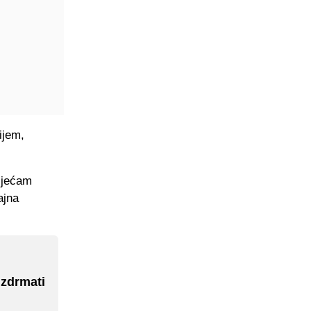
ijem,
sjećam
ajna
uzdrmati