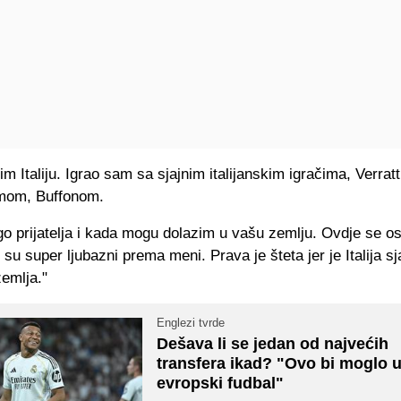
m Italiju. Igrao sam sa sjajnim italijanskim igračima, Verratt
om, Buffonom.
 prijatelja i kada mogu dolazim u vašu zemlju. Ovdje se o
i su super ljubazni prema meni. Prava je šteta jer je Italija sj
emlja."
Englezi tvrde
Dešava li se jedan od najvećih
transfera ikad? "Ovo bi moglo 
evropski fudbal"