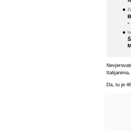
Za
B
-
Ir
Š
M
Nevjerovat
Italijanim
Da, tu je 4