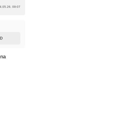
4.05.26. 09:07
ED
 na