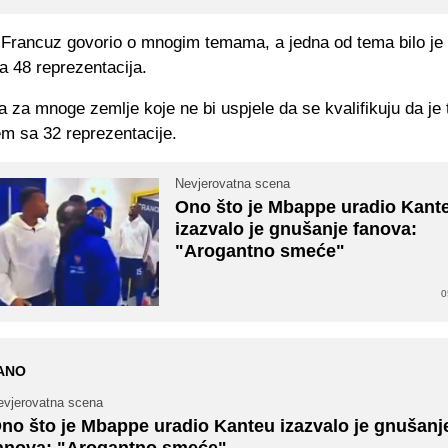
 Francuz govorio o mnogim temama, a jedna od tema bilo je
a 48 reprezentacija.
ika za mnoge zemlje koje ne bi uspjele da se kvalifikuju da je 
em sa 32 reprezentacije.
Nevjerovatna scena
Ono što je Mbappe uradio Kant
izazvalo je gnušanje fanova:
"Arogantno smeće"
0
ANO
evjerovatna scena
no što je Mbappe uradio Kanteu izazvalo je gnušanj
anova: "Arogantno smeće"