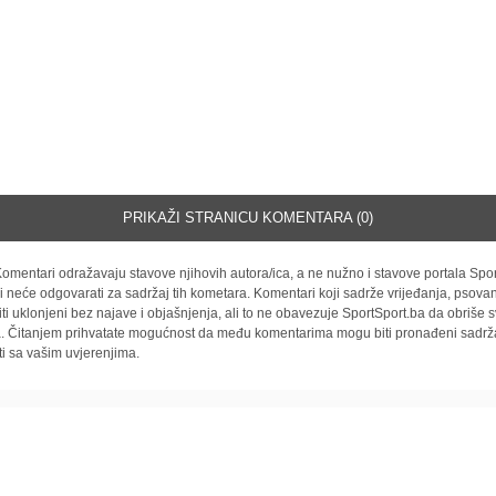
PRIKAŽI STRANICU KOMENTARA (0)
omentari odražavaju stavove njihovih autora/ica, a ne nužno i stavove portala Spor
i neće odgovarati za sadržaj tih kometara. Komentari koji sadrže vrijeđanja, psovan
iti uklonjeni bez najave i objašnjenja, ali to ne obavezuje SportSport.ba da obriše
la. Čitanjem prihvatate mogućnost da među komentarima mogu biti pronađeni sadrža
ti sa vašim uvjerenjima.