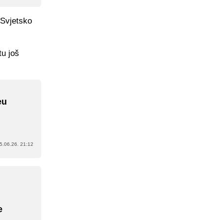
 Svjetsko
tu još
eu
5.06.26. 21:12
e