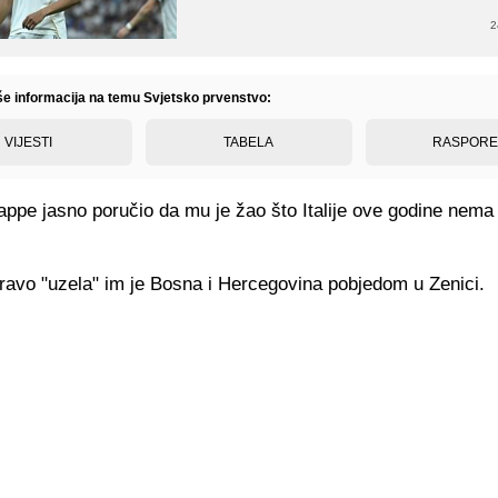
2
iše informacija na temu Svjetsko prvenstvo:
VIJESTI
TABELA
RASPOR
appe jasno poručio da mu je žao što Italije ove godine nema
pravo "uzela" im je Bosna i Hercegovina pobjedom u Zenici.