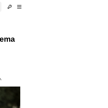
Otvori profil
Otvori meni
 nema
.