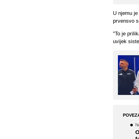
U njemu je
prvensvo s
"To je pril
uvijek sist
POVEZ
N
O
f