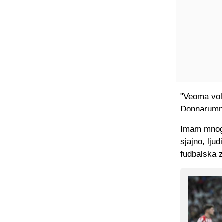
"Veoma voli
Donnarumm
Imam mnogo
sjajno, ljud
fudbalska z