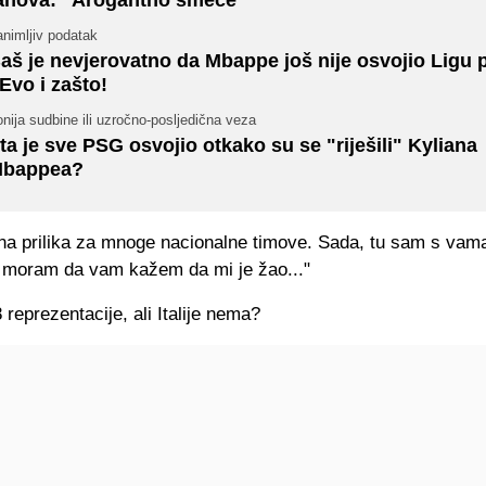
nimljiv podatak
aš je nevjerovatno da Mbappe još nije osvojio Ligu 
 Evo i zašto!
onija sudbine ili uzročno-posljedična veza
ta je sve PSG osvojio otkako su se "riješili" Kyliana
bappea?
na prilika za mnoge nacionalne timove. Sada, tu sam s vam
a, moram da vam kažem da mi je žao..."
8 reprezentacije, ali Italije nema?