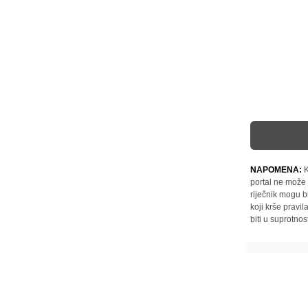
NAPOMENA:
K
portal ne može 
riječnik mogu b
koji krše pravi
biti u suprotnos