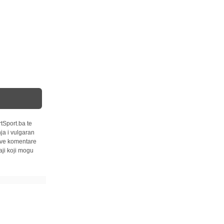
tSport.ba te
ja i vulgaran
 sve komentare
ji koji mogu