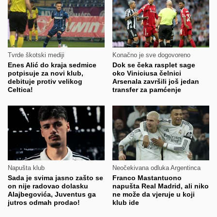
Tvrde škotski mediji
Konačno je sve dogovoreno
Enes Alić do kraja sedmice
Dok se čeka rasplet sage
potpisuje za novi klub,
oko Viniciusa čelnici
debituje protiv velikog
Arsenala završili još jedan
Celtica!
transfer za pamćenje
Napušta klub
Neočekivana odluka Argentinca
Sada je svima jasno zašto se
Franco Mastantuono
on nije radovao dolasku
napušta Real Madrid, ali niko
Alajbegovića, Juventus ga
ne može da vjeruje u koji
jutros odmah prodao!
klub ide