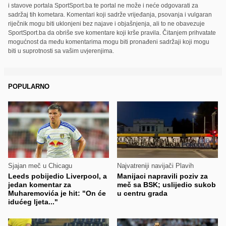
i stavove portala SportSport.ba te portal ne može i neće odgovarati za
sadržaj tih kometara. Komentari koji sadrže vrijeđanja, psovanja i vulgaran
riječnik mogu biti uklonjeni bez najave i objašnjenja, ali to ne obavezuje
SportSport.ba da obriše sve komentare koji krše pravila. Čitanjem prihvatate
mogućnost da među komentarima mogu biti pronađeni sadržaji koji mogu
biti u suprotnosti sa vašim uvjerenjima.
POPULARNO
Sjajan meč u Chicagu
Najvatreniji navijači Plavih
Leeds pobijedio Liverpool, a
Manijaci napravili poziv za
jedan komentar za
meč sa BSK; uslijedio sukob
Muharemovića je hit: "On će
u centru grada
idućeg ljeta..."