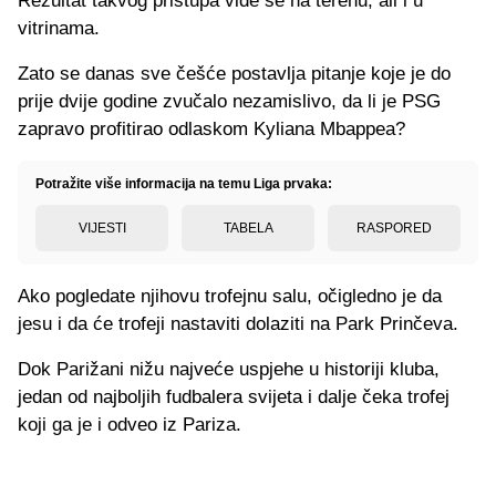
Rezultat takvog pristupa vide se na terenu, ali i u
vitrinama.
Zato se danas sve češće postavlja pitanje koje je do
prije dvije godine zvučalo nezamislivo, da li je PSG
zapravo profitirao odlaskom Kyliana Mbappea?
Potražite više informacija na temu Liga prvaka:
VIJESTI
TABELA
RASPORED
Ako pogledate njihovu trofejnu salu, očigledno je da
jesu i da će trofeji nastaviti dolaziti na Park Prinčeva.
Dok Parižani nižu najveće uspjehe u historiji kluba,
jedan od najboljih fudbalera svijeta i dalje čeka trofej
koji ga je i odveo iz Pariza.