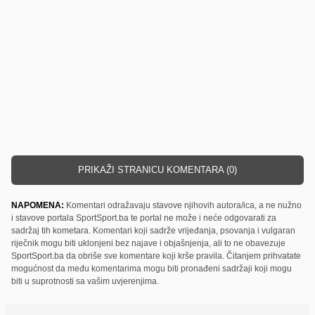
PRIKAŽI STRANICU KOMENTARA (0)
NAPOMENA:
Komentari odražavaju stavove njihovih autora/ica, a ne nužno
i stavove portala SportSport.ba te portal ne može i neće odgovarati za
sadržaj tih kometara. Komentari koji sadrže vrijeđanja, psovanja i vulgaran
riječnik mogu biti uklonjeni bez najave i objašnjenja, ali to ne obavezuje
SportSport.ba da obriše sve komentare koji krše pravila. Čitanjem prihvatate
mogućnost da među komentarima mogu biti pronađeni sadržaji koji mogu
biti u suprotnosti sa vašim uvjerenjima.