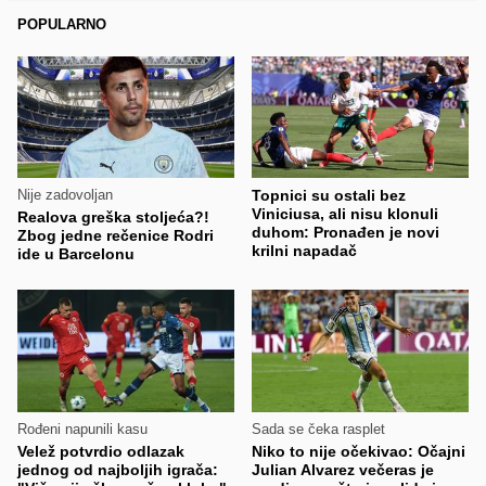
POPULARNO
Nije zadovoljan
Topnici su ostali bez
Viniciusa, ali nisu klonuli
Realova greška stoljeća?!
duhom: Pronađen je novi
Zbog jedne rečenice Rodri
krilni napadač
ide u Barcelonu
Rođeni napunili kasu
Sada se čeka rasplet
Velež potvrdio odlazak
Niko to nije očekivao: Očajni
jednog od najboljih igrača:
Julian Alvarez večeras je