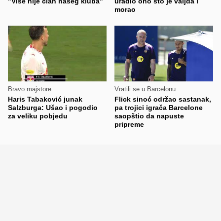
"Više nije član našeg kluba"
uradio ono što je valjda i
morao
Bravo majstore
Vratili se u Barcelonu
Haris Tabaković junak
Flick sinoć održao sastanak,
Salzburga: Ušao i pogodio
pa trojici igrača Barcelone
za veliku pobjedu
saopštio da napuste
pripreme