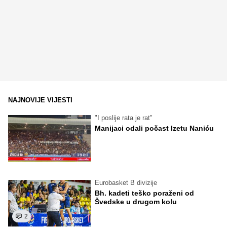
NAJNOVIJE VIJESTI
"I poslije rata je rat"
Manijaci odali počast Izetu Naniću
Eurobasket B divizije
Bh. kadeti teško poraženi od
Švedske u drugom kolu
2