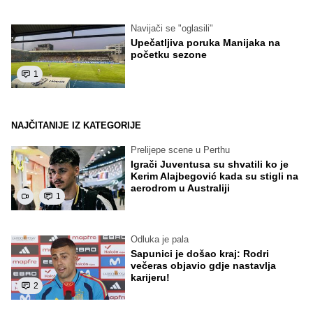
Navijači se "oglasili"
Upečatljiva poruka Manijaka na
početku sezone
1
NAJČITANIJE IZ KATEGORIJE
Prelijepe scene u Perthu
Igrači Juventusa su shvatili ko je
Kerim Alajbegović kada su stigli na
aerodrom u Australiji
1
Odluka je pala
Sapunici je došao kraj: Rodri
večeras objavio gdje nastavlja
karijeru!
2