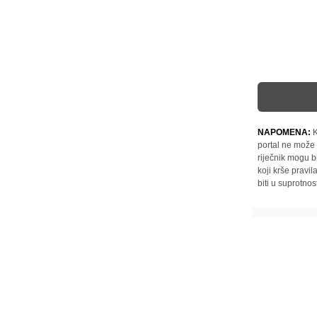
NAPOMENA:
K
portal ne može 
riječnik mogu b
koji krše pravi
biti u suprotnos