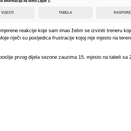
še informacija na temu Ligue 1:
VIJESTI
TABELA
RASPOR
mjerene reakcije koje sam imao želim se izviniti treneru ko
oje riječi su posljedica frustracije kojoj nije mjesto na teren
oslije prvog dijela sezone zauzima 15. mjesto na tabeli sa 