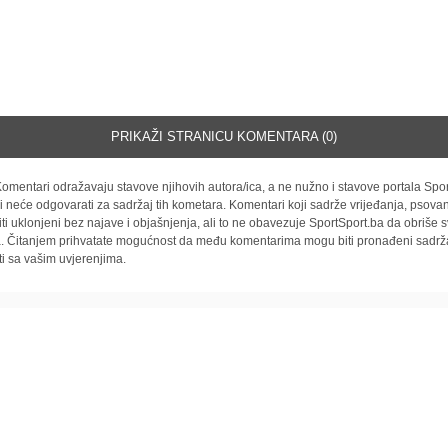
PRIKAŽI STRANICU KOMENTARA (0)
omentari odražavaju stavove njihovih autora/ica, a ne nužno i stavove portala Spor
i neće odgovarati za sadržaj tih kometara. Komentari koji sadrže vrijeđanja, psovan
iti uklonjeni bez najave i objašnjenja, ali to ne obavezuje SportSport.ba da obriše
la. Čitanjem prihvatate mogućnost da među komentarima mogu biti pronađeni sadrža
ti sa vašim uvjerenjima.