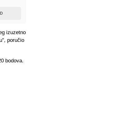
ED
jeg izuzetno
u", poručio
20 bodova.