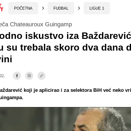
POČETNA
FUDBAL
LIGUE 1
eča Chateauroux Guingamp
dno iskustvo iza Baždarević
u su trebala skoro dva dana 
ini
:02,
darević koji je aplicirao i za selektora BiH već neko vr
Guingampa.