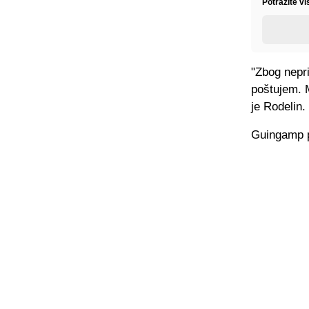
Potražite vi
"Zbog nepri
poštujem. M
je Rodelin.
Guingamp p