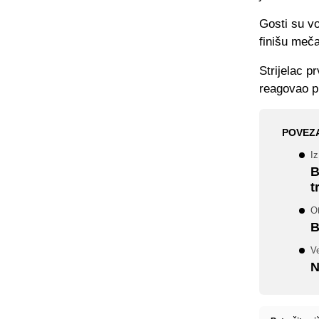
Gosti su vo
finišu meča
Strijelac 
reagovao pr
POVEZ
Iz
B
t
Ot
B
V
N