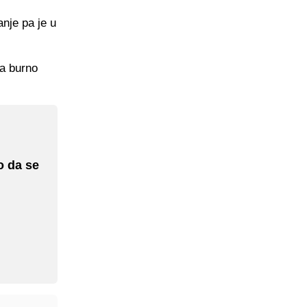
anje pa je u
ma burno
o da se