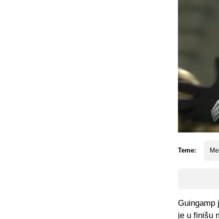
Teme:
Me
Guingamp j
je u finiš