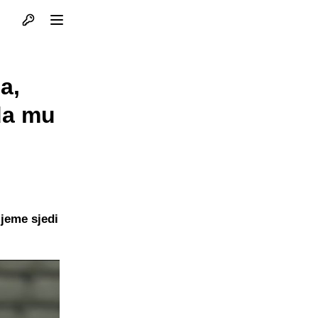
Otvori profil
Otvori meni
a,
da mu
ijeme sjedi