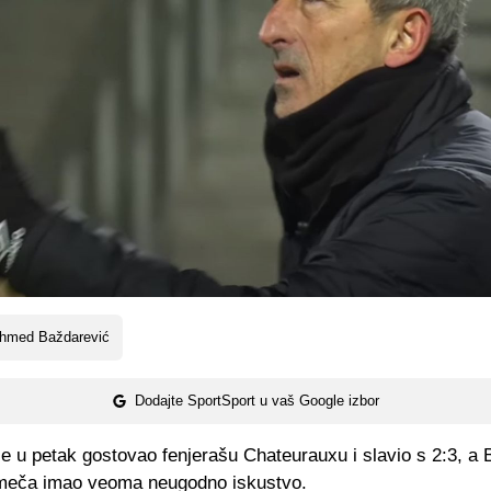
hmed Baždarević
Dodajte SportSport u vaš Google izbor
e u petak gostovao fenjerašu Chateurauxu i slavio s 2:3, a 
u meča imao veoma neugodno iskustvo.