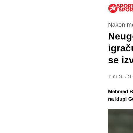
Nakon m
Neugo
igrač
se izv
11.01.21. - 21
Mehmed Baž
na klupi 