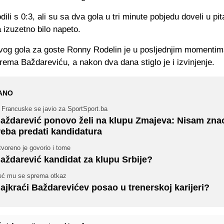
dili s 0:3, ali su sa dva gola u tri minute pobjedu doveli u pit
 izuzetno bilo napeto.
prvog gola za goste Ronny Rodelin je u posljednjim momenti
ema Baždareviću, a nakon dva dana stiglo je i izvinjenje.
ANO
 Francuske se javio za SportSport.ba
aždarević ponovo želi na klupu Zmajeva: Nisam zna
reba predati kandidatura
voreno je govorio i tome
aždarević kandidat za klupu Srbije?
eć mu se sprema otkaz
ajkraći Baždarevićev posao u trenerskoj karijeri?