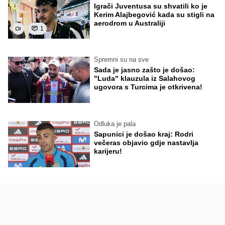
Igrači Juventusa su shvatili ko je
Kerim Alajbegović kada su stigli na
aerodrom u Australiji
1
Spremni su na sve
Sada je jasno zašto je došao:
"Luda" klauzula iz Salahovog
ugovora s Turcima je otkrivena!
Odluka je pala
Sapunici je došao kraj: Rodri
večeras objavio gdje nastavlja
karijeru!