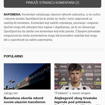
PRIKAŽI STRANICU KOMENTARA (7)
NAPOMENA:
Komentari odražavaju stavove njihovih autora/ica, a ne nužno
i stavove portala SportSport.ba te portal ne može i neće odgovarati za
sadržaj tih kometara. Komentari koji sadrže vrijeđanja, psovanja i vulgaran
riječnik mogu biti uklonjeni bez najave i objašnjenja, ali to ne obavezuje
SportSport.ba da obriše sve komentare koji krše pravila. Čitanjem prihvatate
mogućnost da među komentarima mogu biti pronađeni sadržaji koji mogu
biti u suprotnosti sa vašim uvjerenjima.
POPULARNO
Jačaju tim
"Problemi" s novim brojem
Barcelona oborila rekord
Alajbegović zbog hrvatske
novim ulaznim transferom
legende pod pritiskom,