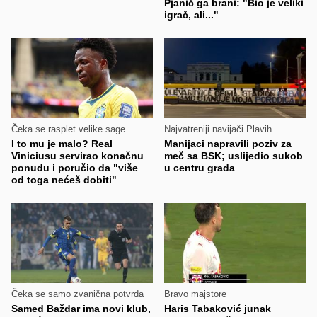
Pjanić ga brani: "Bio je veliki
igrač, ali..."
Čeka se rasplet velike sage
Najvatreniji navijači Plavih
I to mu je malo? Real
Manijaci napravili poziv za
Viniciusu servirao konačnu
meč sa BSK; uslijedio sukob
ponudu i poručio da "više
u centru grada
od toga nećeš dobiti"
Čeka se samo zvanična potvrda
Bravo majstore
Samed Baždar ima novi klub,
Haris Tabaković junak