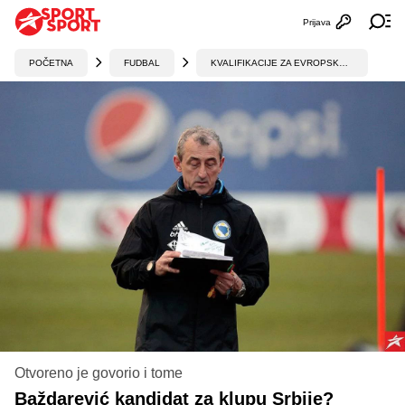
Prijava
Otvori profi
Ot
POČETNA
FUDBAL
KVALIFIKACIJE ZA EVROPSKO PRVENSTVO
Otvoreno je govorio i tome
Baždarević kandidat za klupu Srbije?