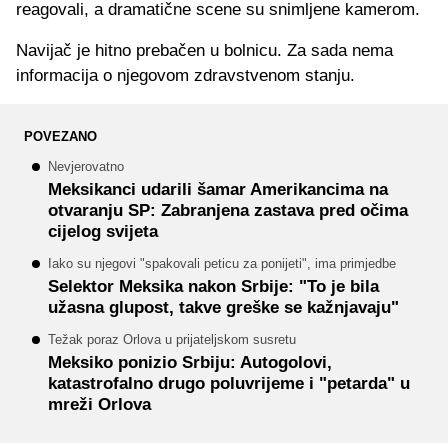
reagovali, a dramatične scene su snimljene kamerom.
Navijač je hitno prebačen u bolnicu. Za sada nema
informacija o njegovom zdravstvenom stanju.
POVEZANO
Nevjerovatno
Meksikanci udarili šamar Amerikancima na
otvaranju SP: Zabranjena zastava pred očima
cijelog svijeta
Iako su njegovi "spakovali peticu za ponijeti", ima primjedbe
Selektor Meksika nakon Srbije: "To je bila
užasna glupost, takve greške se kažnjavaju"
Težak poraz Orlova u prijateljskom susretu
Meksiko ponizio Srbiju: Autogolovi,
katastrofalno drugo poluvrijeme i "petarda" u
mreži Orlova