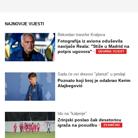
NAJNOVIJE VIJESTI
Rekordan transfer Kraljeva
Fotografija iz aviona oduševila
navijače Reala: "Stiže u Madrid na
·
potpis ugovora"
UDARNA VIJEST
Sada će ovi dresovi "planuti" u prodaji
Poznato koji broj je odabrao Kerim
Alajbegović
Idu na "kaljenje"
Zrinjski poslao čak desetoricu
·
igrača na posudbu
ZVANIČNO