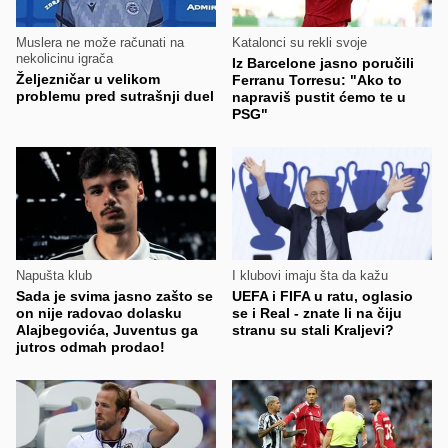
Muslera ne može računati na
Katalonci su rekli svoje
nekolicinu igrača
Iz Barcelone jasno poručili
Željezničar u velikom
Ferranu Torresu: "Ako to
problemu pred sutrašnji duel
napraviš pustit ćemo te u
PSG"
Napušta klub
I klubovi imaju šta da kažu
Sada je svima jasno zašto se
UEFA i FIFA u ratu, oglasio
on nije radovao dolasku
se i Real - znate li na čiju
Alajbegovića, Juventus ga
stranu su stali Kraljevi?
jutros odmah prodao!