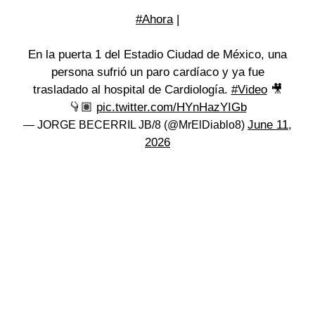
#Ahora
|
En la puerta 1 del Estadio Ciudad de México, una
persona sufrió un paro cardíaco y ya fue
trasladado al hospital de Cardiología.
#Video
🎥
👇🏽
pic.twitter.com/HYnHazYIGb
June 11,
— JORGE BECERRIL JB/8 (@MrElDiablo8)
2026