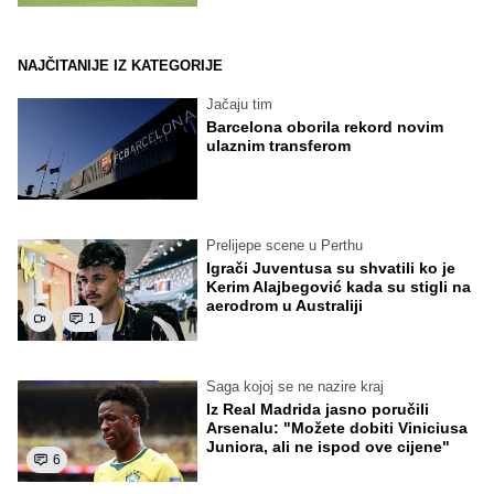
NAJČITANIJE IZ KATEGORIJE
Jačaju tim
Barcelona oborila rekord novim
ulaznim transferom
Prelijepe scene u Perthu
Igrači Juventusa su shvatili ko je
Kerim Alajbegović kada su stigli na
aerodrom u Australiji
1
Saga kojoj se ne nazire kraj
Iz Real Madrida jasno poručili
Arsenalu: "Možete dobiti Viniciusa
Juniora, ali ne ispod ove cijene"
6