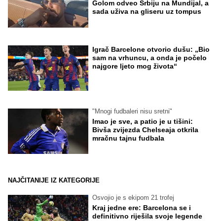
Golom odveo Srbiju na Mundijal, a
sada uživa na gliseru uz tompus
Igrač Barcelone otvorio dušu: „Bio
sam na vrhuncu, a onda je počelo
najgore ljeto mog života“
"Mnogi fudbaleri nisu sretni"
Imao je sve, a patio je u tišini:
Bivša zvijezda Chelseaja otkrila
mračnu tajnu fudbala
NAJČITANIJE IZ KATEGORIJE
Osvojio je s ekipom 21 trofej
Kraj jedne ere: Barcelona se i
definitivno riješila svoje legende