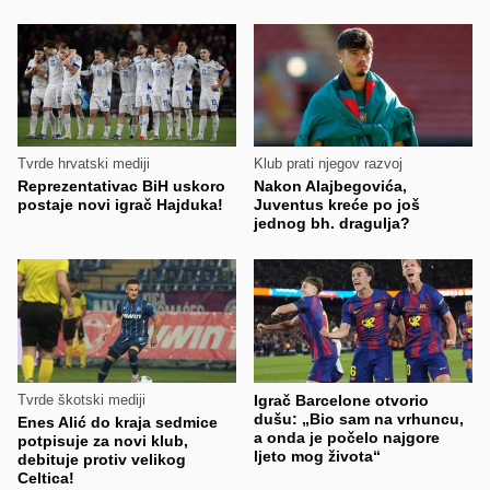
Tvrde hrvatski mediji
Klub prati njegov razvoj
Reprezentativac BiH uskoro
Nakon Alajbegovića,
postaje novi igrač Hajduka!
Juventus kreće po još
jednog bh. dragulja?
Tvrde škotski mediji
Igrač Barcelone otvorio
dušu: „Bio sam na vrhuncu,
Enes Alić do kraja sedmice
a onda je počelo najgore
potpisuje za novi klub,
ljeto mog života“
debituje protiv velikog
Celtica!