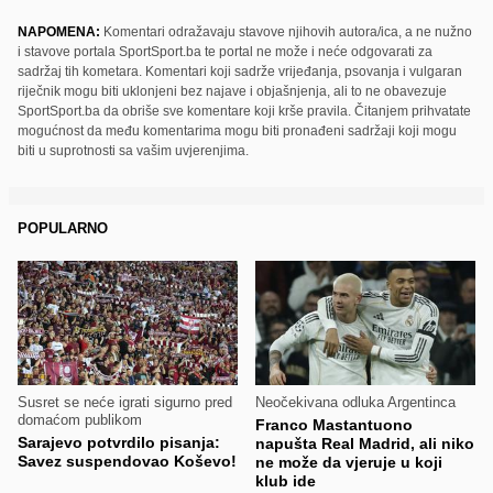
NAPOMENA:
Komentari odražavaju stavove njihovih autora/ica, a ne nužno
i stavove portala SportSport.ba te portal ne može i neće odgovarati za
sadržaj tih kometara. Komentari koji sadrže vrijeđanja, psovanja i vulgaran
riječnik mogu biti uklonjeni bez najave i objašnjenja, ali to ne obavezuje
SportSport.ba da obriše sve komentare koji krše pravila. Čitanjem prihvatate
mogućnost da među komentarima mogu biti pronađeni sadržaji koji mogu
biti u suprotnosti sa vašim uvjerenjima.
POPULARNO
Susret se neće igrati sigurno pred
Neočekivana odluka Argentinca
domaćom publikom
Franco Mastantuono
Sarajevo potvrdilo pisanja:
napušta Real Madrid, ali niko
Savez suspendovao Koševo!
ne može da vjeruje u koji
klub ide