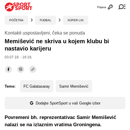
Prijava
Otvori profi
Ot
POČETNA
FUDBAL
SÜPER LIG
Kontakti uspostavljeni, čeka se ponuda
Memišević ne skriva u kojem klubu bi
nastavio karijeru
03.07.18. - 16:18,
Teme:
FC Galatasaray
Samir Memišević
Dodajte SportSport u vaš Google izbor
Povremeni bh. reprezentativac Samir Memišević
nalazi se na izlaznim vratima Groningena.