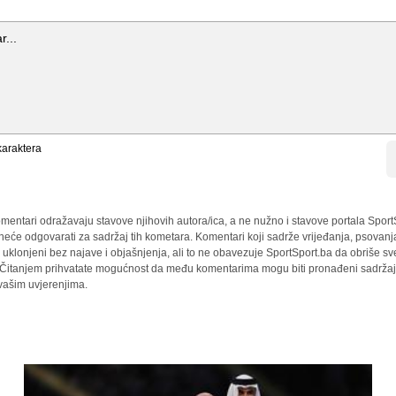
araktera
mentari odražavaju stavove njihovih autora/ica, a ne nužno i stavove portala Sport
 neće odgovarati za sadržaj tih kometara. Komentari koji sadrže vrijeđanja, psovanj
i uklonjeni bez najave i objašnjenja, ali to ne obavezuje SportSport.ba da obriše 
a. Čitanjem prihvatate mogućnost da među komentarima mogu biti pronađeni sadržaji
 vašim uvjerenjima.