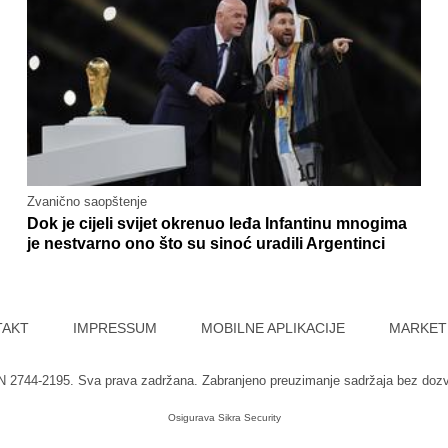
Zvanično saopštenje
Dok je cijeli svijet okrenuo leđa Infantinu mnogima
je nestvarno ono što su sinoć uradili Argentinci
TAKT
IMPRESSUM
MOBILNE APLIKACIJE
MARKET
SN 2744-2195. Sva prava zadržana. Zabranjeno preuzimanje sadržaja bez doz
Osigurava
Sikra Security