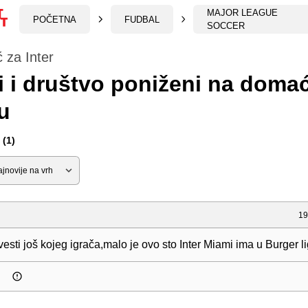
MAJOR LEAGUE
POČETNA
FUDBAL
SOCCER
 za Inter
 i društvo poniženi na dom
u
(1)
19
esti još kojeg igrača,malo je ovo sto Inter Miami ima u Burger li