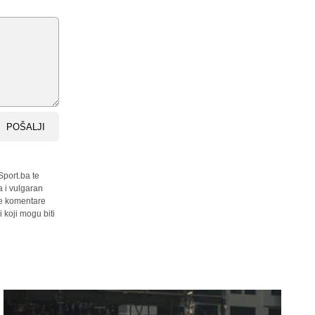
POŠALJI
Sport.ba te
a i vulgaran
sve komentare
 koji mogu biti