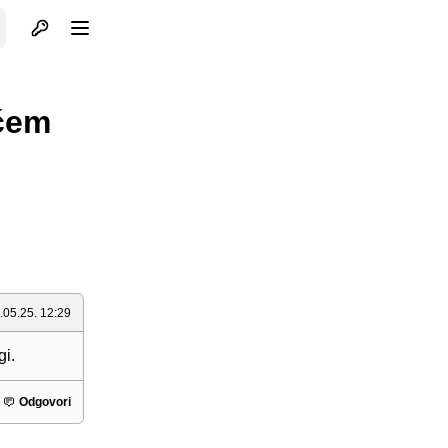
Otvori profil
Otvori meni
aćem
.05.25. 12:29
gi.
Odgovori