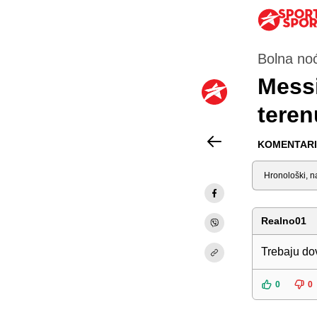
Bolna noć
Messi
teren
KOMENTARI 
Sortiraj
Realno01
Trebaju dov
0
0