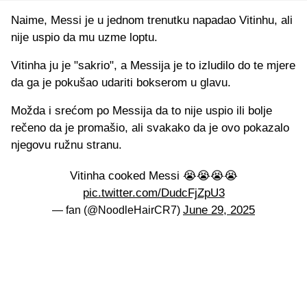
Naime, Messi je u jednom trenutku napadao Vitinhu, ali
nije uspio da mu uzme loptu.
Vitinha ju je "sakrio", a Messija je to izludilo do te mjere
da ga je pokušao udariti bokserom u glavu.
Možda i srećom po Messija da to nije uspio ili bolje
rečeno da je promašio, ali svakako da je ovo pokazalo
njegovu ružnu stranu.
Vitinha cooked Messi 😭😭😭😭
pic.twitter.com/DudcFjZpU3
June 29, 2025
— fan (@NoodleHairCR7)