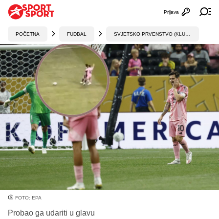
Prijava
Otvori profi
Ot
POČETNA
FUDBAL
SVJETSKO PRVENSTVO (KLUBOVI)
FOTO: EPA
Probao ga udariti u glavu