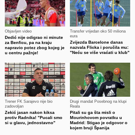
Objavljen video
Transfer vrijedan oko 50 miliona
eura
Dedić nije odigrao ni minute
Zvijezda Barcelone danas
za Benficu, pa na kraju
nazvala Flicka i poručila mu:
napravio potez zbog kojeg je
"Neću se više vraćati u klub"
u centru pažnje!
Trener FK Sarajevo nije bio
Drugi mandat Posebnog na klupi
zadovoljan
Reala
Zekić jasan nakon kiksa
Pitali su ga šta misli o
protiv Radnika! "Pucali smo
Mourinhovom povratku u
si u glavu, jednostavno"
Madrid: Stigao je odgovor o
kojem bruji Španija