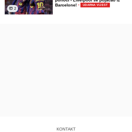
ponoći - Liverpool se pojačao iz
·
Barcelone!
UDARNA VIJEST
2
KONTAKT