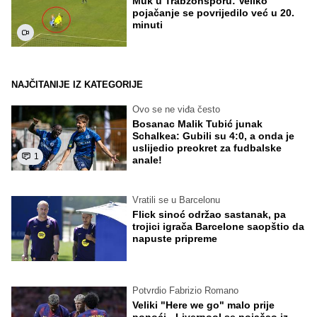
Muk u Trabzonsporu: Veliko
pojačanje se povrijedilo već u 20.
minuti
NAJČITANIJE IZ KATEGORIJE
Ovo se ne viđa često
Bosanac Malik Tubić junak
Schalkea: Gubili su 4:0, a onda je
uslijedio preokret za fudbalske
1
anale!
Vratili se u Barcelonu
Flick sinoć održao sastanak, pa
trojici igrača Barcelone saopštio da
napuste pripreme
Potvrdio Fabrizio Romano
Veliki "Here we go" malo prije