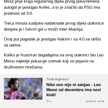
Minut prije kraja regularnog dijela prvog poluvremena
autogol je postigao Aviles, a to je značilo da PSG ima
prednost od 3:0.
Treća minuta sudijske nadoknade prvog dijela utakmice
donijela je i četvrti gol u mreži Inter Miamija.
Ovaj put pogodak je postigao Hakimi i sa 4:0 se otišlo
na odmor.
Koliko je frustriran događajima na ovoj utakmici bio Leo
Messi najbolje pokazuje snimak koji se pojavio na
društvenim mrežama.
Tvrde Argentinci
Niko ovo nije ni sanjao - Leo
Messi od decembra ima novi
klub!
4
04.06.25. 19:49