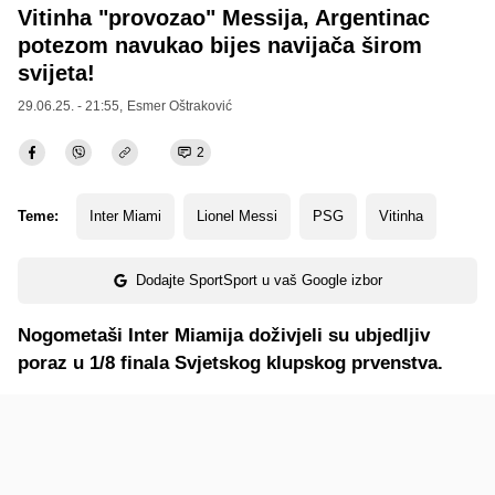
Vitinha "provozao" Messija, Argentinac
potezom navukao bijes navijača širom
svijeta!
29.06.25. - 21:55,
Esmer Oštraković
2
Teme:
Inter Miami
Lionel Messi
PSG
Vitinha
Dodajte SportSport u vaš Google izbor
Nogometaši Inter Miamija doživjeli su ubjedljiv
poraz u 1/8 finala Svjetskog klupskog prvenstva.