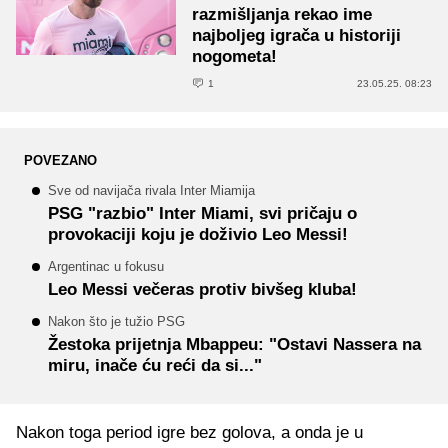
razmišljanja rekao ime
najboljeg igrača u historiji
nogometa!
1
23.05.25. 08:23
POVEZANO
Sve od navijača rivala Inter Miamija
PSG "razbio" Inter Miami, svi pričaju o
provokaciji koju je doživio Leo Messi!
Argentinac u fokusu
Leo Messi večeras protiv bivšeg kluba!
Nakon što je tužio PSG
Žestoka prijetnja Mbappeu: "Ostavi Nassera na
miru, inače ću reći da si..."
Nakon toga period igre bez golova, a onda je u