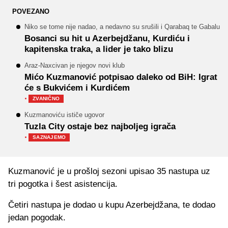
POVEZANO
Niko se tome nije nadao, a nedavno su srušili i Qarabaq te Gabalu
Bosanci su hit u Azerbejdžanu, Kurdiću i
kapitenska traka, a lider je tako blizu
Araz-Naxcivan je njegov novi klub
Mićo Kuzmanović potpisao daleko od BiH: Igrat
će s Bukvićem i Kurdićem
·
ZVANIČNO
Kuzmanoviću ističe ugovor
Tuzla City ostaje bez najboljeg igrača
·
SAZNAJEMO
Kuzmanović je u prošloj sezoni upisao 35 nastupa uz
tri pogotka i šest asistencija.
Četiri nastupa je dodao u kupu Azerbejdžana, te dodao
jedan pogodak.