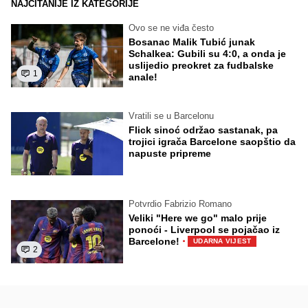
NAJČITANIJE IZ KATEGORIJE
Ovo se ne viđa često
Bosanac Malik Tubić junak
Schalkea: Gubili su 4:0, a onda je
uslijedio preokret za fudbalske
1
anale!
Vratili se u Barcelonu
Flick sinoć održao sastanak, pa
trojici igrača Barcelone saopštio da
napuste pripreme
Potvrdio Fabrizio Romano
Veliki "Here we go" malo prije
ponoći - Liverpool se pojačao iz
·
Barcelone!
UDARNA VIJEST
2