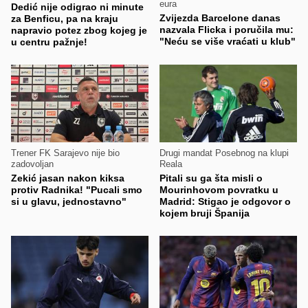
eura
Dedić nije odigrao ni minute
Zvijezda Barcelone danas
za Benficu, pa na kraju
nazvala Flicka i poručila mu:
napravio potez zbog kojeg je
"Neću se više vraćati u klub"
u centru pažnje!
Trener FK Sarajevo nije bio
Drugi mandat Posebnog na klupi
zadovoljan
Reala
Zekić jasan nakon kiksa
Pitali su ga šta misli o
protiv Radnika! "Pucali smo
Mourinhovom povratku u
si u glavu, jednostavno"
Madrid: Stigao je odgovor o
kojem bruji Španija