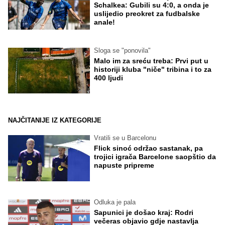
Schalkea: Gubili su 4:0, a onda je
uslijedio preokret za fudbalske
anale!
Sloga se "ponovila"
Malo im za sreću treba: Prvi put u
historiji kluba "niče" tribina i to za
400 ljudi
NAJČITANIJE IZ KATEGORIJE
Vratili se u Barcelonu
Flick sinoć održao sastanak, pa
trojici igrača Barcelone saopštio da
napuste pripreme
Odluka je pala
Sapunici je došao kraj: Rodri
večeras objavio gdje nastavlja