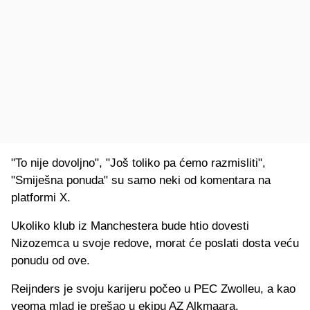
"To nije dovoljno", "Još toliko pa ćemo razmisliti",
"Smiješna ponuda" su samo neki od komentara na
platformi X.
Ukoliko klub iz Manchestera bude htio dovesti
Nizozemca u svoje redove, morat će poslati dosta veću
ponudu od ove.
Reijnders je svoju karijeru počeo u PEC Zwolleu, a kao
veoma mlad je prešao u ekipu AZ Alkmaara.