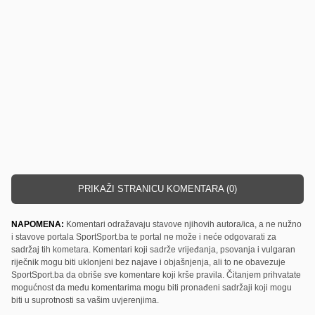
PRIKAŽI STRANICU KOMENTARA (0)
NAPOMENA:
Komentari odražavaju stavove njihovih autora/ica, a ne nužno
i stavove portala SportSport.ba te portal ne može i neće odgovarati za
sadržaj tih kometara. Komentari koji sadrže vrijeđanja, psovanja i vulgaran
riječnik mogu biti uklonjeni bez najave i objašnjenja, ali to ne obavezuje
SportSport.ba da obriše sve komentare koji krše pravila. Čitanjem prihvatate
mogućnost da među komentarima mogu biti pronađeni sadržaji koji mogu
biti u suprotnosti sa vašim uvjerenjima.