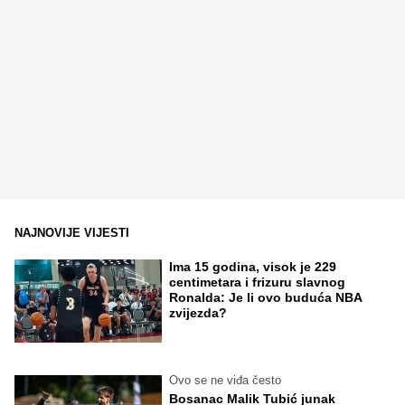
NAJNOVIJE VIJESTI
Ima 15 godina, visok je 229
centimetara i frizuru slavnog
Ronalda: Je li ovo buduća NBA
zvijezda?
Ovo se ne viđa često
Bosanac Malik Tubić junak