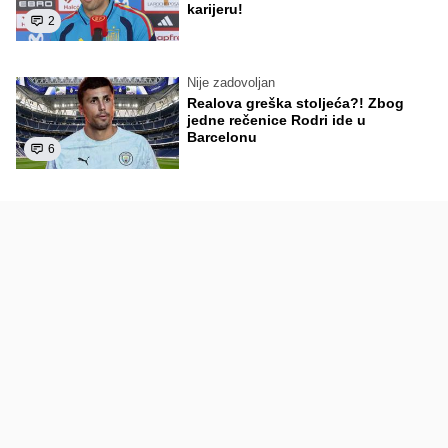
karijeru!
2
Nije zadovoljan
Realova greška stoljeća?! Zbog
jedne rečenice Rodri ide u
Barcelonu
6