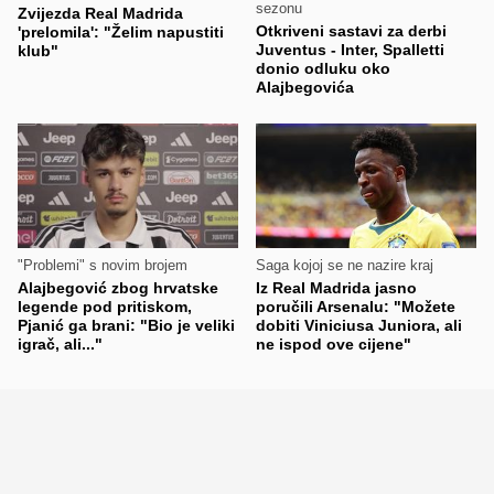
sezonu
Zvijezda Real Madrida
Otkriveni sastavi za derbi
'prelomila': "Želim napustiti
Juventus - Inter, Spalletti
klub"
donio odluku oko
Alajbegovića
"Problemi" s novim brojem
Saga kojoj se ne nazire kraj
Alajbegović zbog hrvatske
Iz Real Madrida jasno
legende pod pritiskom,
poručili Arsenalu: "Možete
Pjanić ga brani: "Bio je veliki
dobiti Viniciusa Juniora, ali
igrač, ali..."
ne ispod ove cijene"