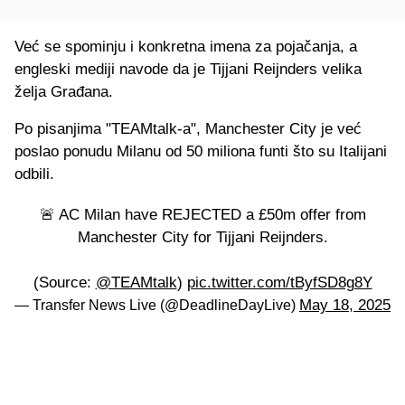
Već se spominju i konkretna imena za pojačanja, a
engleski mediji navode da je Tijjani Reijnders velika
želja Građana.
Po pisanjima "TEAMtalk-a", Manchester City je već
poslao ponudu Milanu od 50 miliona funti što su Italijani
odbili.
🚨 AC Milan have REJECTED a £50m offer from
Manchester City for Tijjani Reijnders.
(Source:
@TEAMtalk
)
pic.twitter.com/tByfSD8g8Y
May 18, 2025
— Transfer News Live (@DeadlineDayLive)