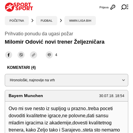
Prijava
Otvori profi
Ot
POČETNA
FUDBAL
WWIN LIGA BIH
Prihvatio ponudu da ugasi požar
Milomir Odović novi trener Željezničara
4
KOMENTARI (4)
Sortiraj
Bayern Munchen
30.07.18. 18:54
Ovo mi sve nesto iz supljog u prazno..treba poceti
dovoditi kvalitetne igrace,ne polovne,dati sansu
mladim igracima iz akademije,dovesti kvalitetnog
trenera, kako Zeljo tako i Sarajevo..steta sto nemamo