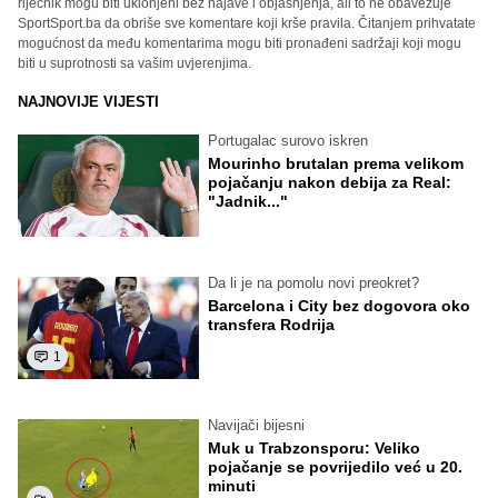
riječnik mogu biti uklonjeni bez najave i objašnjenja, ali to ne obavezuje
SportSport.ba da obriše sve komentare koji krše pravila. Čitanjem prihvatate
mogućnost da među komentarima mogu biti pronađeni sadržaji koji mogu
biti u suprotnosti sa vašim uvjerenjima.
NAJNOVIJE VIJESTI
Portugalac surovo iskren
Mourinho brutalan prema velikom
pojačanju nakon debija za Real:
"Jadnik..."
Da li je na pomolu novi preokret?
Barcelona i City bez dogovora oko
transfera Rodrija
1
Navijači bijesni
Muk u Trabzonsporu: Veliko
pojačanje se povrijedilo već u 20.
minuti