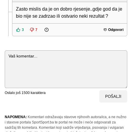
Zasto mislis da je on dobro rjesenje..gdje god da je
bio nije se zadrzao ili ostvario neki rezultat ?
3
7
Odgovori
Komentar
Ostalo još
1500
karaktera
POŠALJI
NAPOMENA:
Komentari odražavaju stavove njihovih autora/ica, a ne nužno
i stavove portala SportSport.ba te portal ne može i neće odgovarati za
sadržaj tih kometara. Komentari koji sadrže vrijeđanja, psovanja i vulgaran