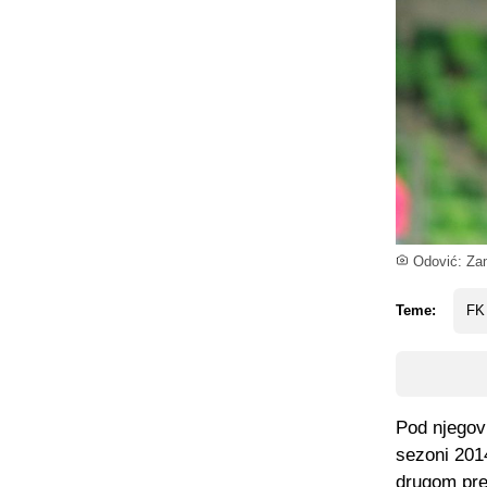
Odović: Zam
Teme:
FK 
Pod njegovi
sezoni 2014
drugom pret