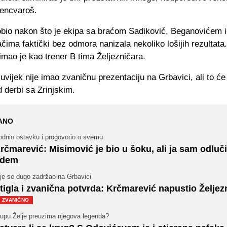
rencvaroš.
obio nakon što je ekipa sa braćom Sadiković, Beganovićem
čima faktički bez odmora nanizala nekoliko lošijih rezultata.
mao je kao trener B tima Željezničara.
uvijek nije imao zvaničnu prezentaciju na Grbavici, ali to će 
 derbi sa Zrinjskim.
ANO
odnio ostavku i progovorio o svemu
rčmarević: Misimović je bio u šoku, ali ja sam odluč
dem
je se dugo zadržao na Grbavici
tigla i zvanična potvrda: Krčmarević napustio Željez
ZVANIČNO
lupu Želje preuzima njegova legenda?