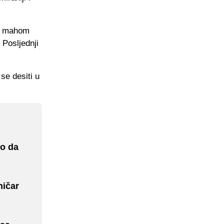
 i mahom
 Posljednji
se desiti u
io da
ničar