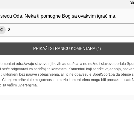
30
vu sreću Oda. Neka ti pomogne Bog sa ovakvim igračima.
2
PRIKAŽI STRANICU KOMENTARA (4)
omentari odražavaju stavove njihovih autora/ica, a ne nužno i stavove portala Spor
i neće odgovarati za sadržaj tih kometara. Komentari koji sadrže vrijeđanja, psovan
iti uklonjeni bez najave i objašnjenja, ali to ne obavezuje SportSport.ba da obriše
la. Čitanjem prihvatate mogućnost da među komentarima mogu biti pronađeni sadrža
ti sa vašim uvjerenjima.