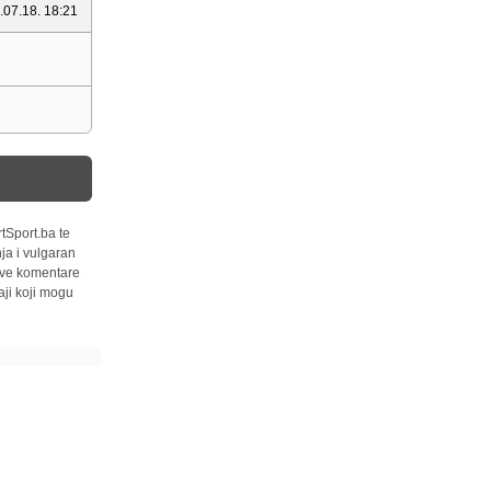
.07.18. 18:21
tSport.ba te
ja i vulgaran
 sve komentare
ji koji mogu