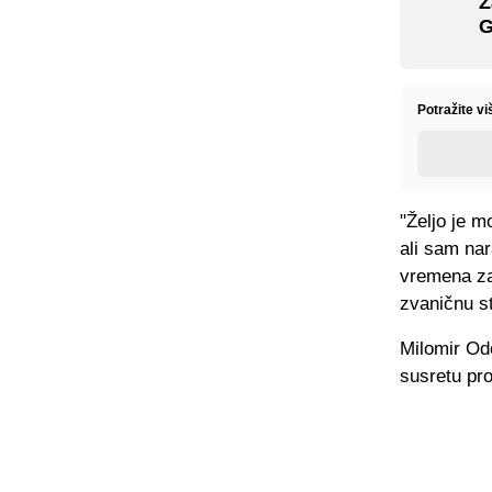
Z
G
Potražite v
"Željo je m
ali sam nar
vremena za
zvaničnu st
Milomir Odo
susretu pro