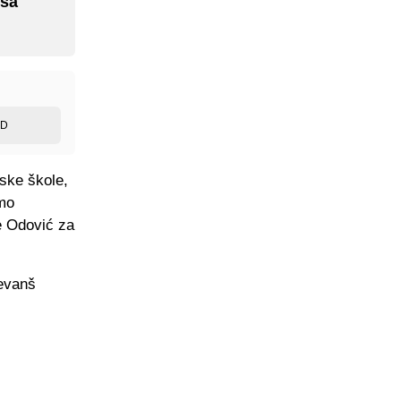
 sa
ED
nske škole,
amo
e Odović za
revanš