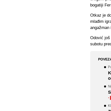
bogatiji Fe
Otkaz je d
mlađim igra
angažman i
Odović još 
subotu pred
POVEZ
P
K
o
Ni
S
·
K