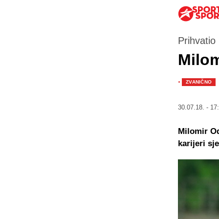
Prihvatio
Milom
·
ZVANIČNO
30.07.18. - 17
Milomir Od
karijeri s