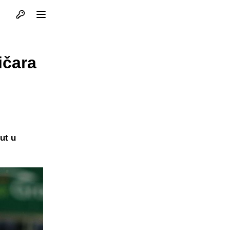
Otvori profil
Otvori meni
ičara
ut u