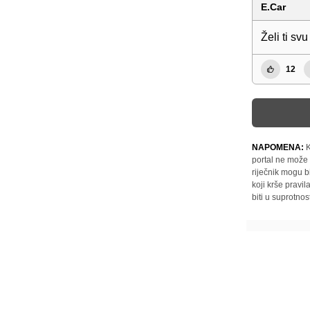
E.Car
Želi ti s
12
NAPOMENA:
K
portal ne može 
riječnik mogu b
koji krše pravi
biti u suprotnos