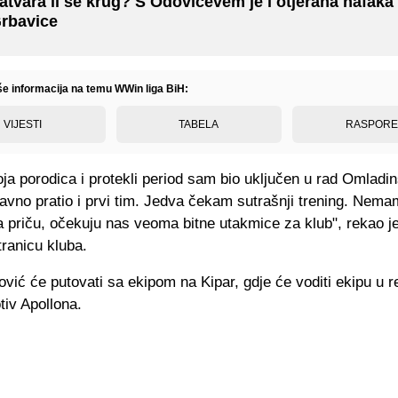
atvara li se krug? S Odovićevem je i otjerana nafaka
rbavice
iše informacija na temu WWin liga BiH:
VIJESTI
TABELA
RASPOR
oja porodica i protekli period sam bio uključen u rad Omladi
avno pratio i prvi tim. Jedva čekam sutrašnji trening. Nem
 priču, očekuju nas veoma bitne utakmice za klub", rekao j
ranicu kluba.
vić će putovati sa ekipom na Kipar, gdje će voditi ekipu u 
tiv Apollona.