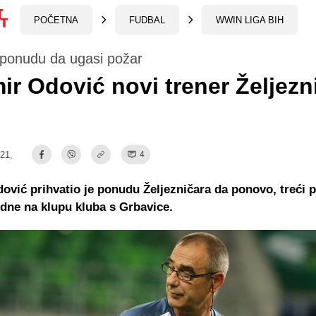
POČETNA
FUDBAL
WWIN LIGA BIH
 ponudu da ugasi požar
ir Odović novi trener Željezn
:21,
4
ović prihvatio je ponudu Željezničara da ponovo, treći p
jedne na klupu kluba s Grbavice.