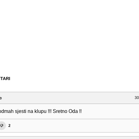
TARI
c
30
odmah sjesti na klupu !!! Sretno Oda !!
2