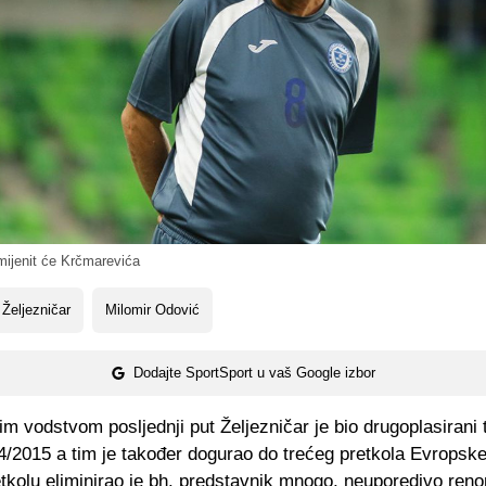
ijenit će Krčmarevića
Željezničar
Milomir Odović
Dodajte SportSport u vaš Google izbor
m vodstvom posljednji put Željezničar je bio drugoplasirani 
/2015 a tim je također dogurao do trećeg pretkola Evropske
kolu eliminirao je bh. predstavnik mnogo, neuporedivo renom