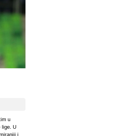
tim u
 lige. U
iraniji i