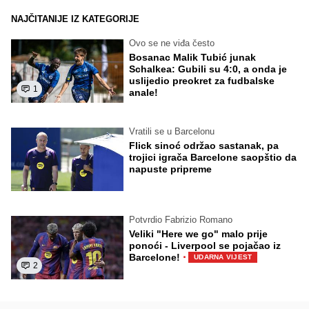
NAJČITANIJE IZ KATEGORIJE
Ovo se ne viđa često
Bosanac Malik Tubić junak
Schalkea: Gubili su 4:0, a onda je
uslijedio preokret za fudbalske
1
anale!
Vratili se u Barcelonu
Flick sinoć održao sastanak, pa
trojici igrača Barcelone saopštio da
napuste pripreme
Potvrdio Fabrizio Romano
Veliki "Here we go" malo prije
ponoći - Liverpool se pojačao iz
·
Barcelone!
UDARNA VIJEST
2