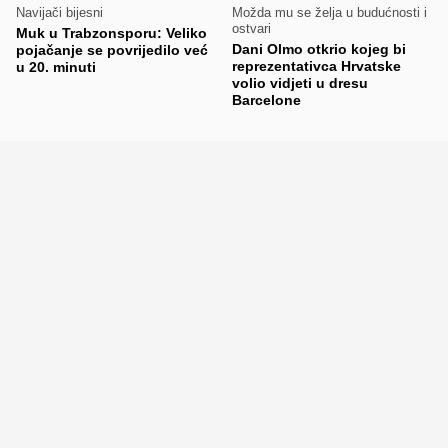
Navijači bijesni
Možda mu se želja u budućnosti i
ostvari
Muk u Trabzonsporu: Veliko
Dani Olmo otkrio kojeg bi
pojačanje se povrijedilo već
reprezentativca Hrvatske
u 20. minuti
volio vidjeti u dresu
Barcelone