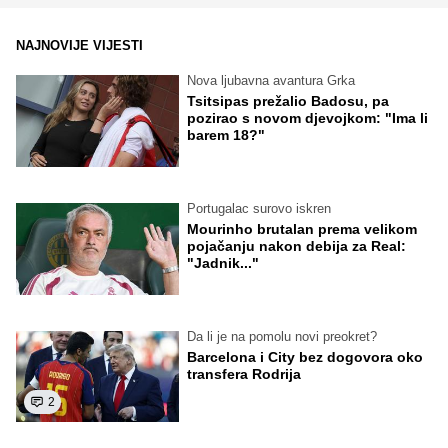
NAJNOVIJE VIJESTI
Nova ljubavna avantura Grka
Tsitsipas prežalio Badosu, pa
pozirao s novom djevojkom: "Ima li
barem 18?"
Portugalac surovo iskren
Mourinho brutalan prema velikom
pojačanju nakon debija za Real:
"Jadnik..."
Da li je na pomolu novi preokret?
Barcelona i City bez dogovora oko
transfera Rodrija
2