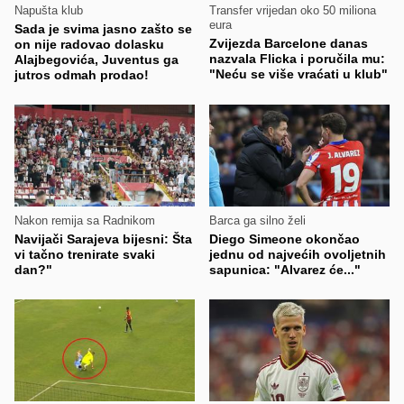
Napušta klub
Transfer vrijedan oko 50 miliona
eura
Sada je svima jasno zašto se
Zvijezda Barcelone danas
on nije radovao dolasku
nazvala Flicka i poručila mu:
Alajbegovića, Juventus ga
"Neću se više vraćati u klub"
jutros odmah prodao!
Nakon remija sa Radnikom
Barca ga silno želi
Navijači Sarajeva bijesni: Šta
Diego Simeone okončao
vi tačno trenirate svaki
jednu od najvećih ovoljetnih
dan?"
sapunica: "Alvarez će..."