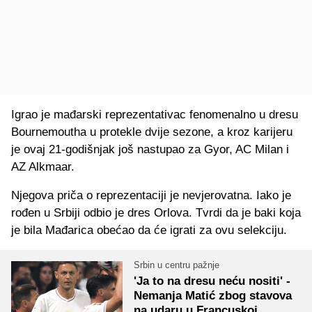
Igrao je mađarski reprezentativac fenomenalno u dresu
Bournemoutha u protekle dvije sezone, a kroz karijeru
je ovaj 21-godišnjak još nastupao za Gyor, AC Milan i
AZ Alkmaar.
Njegova priča o reprezentaciji je nevjerovatna. Iako je
rođen u Srbiji odbio je dres Orlova. Tvrdi da je baki koja
je bila Mađarica obećao da će igrati za ovu selekciju.
Srbin u centru pažnje
'Ja to na dresu neću nositi' -
Nemanja Matić zbog stavova
na udaru u Francuskoj