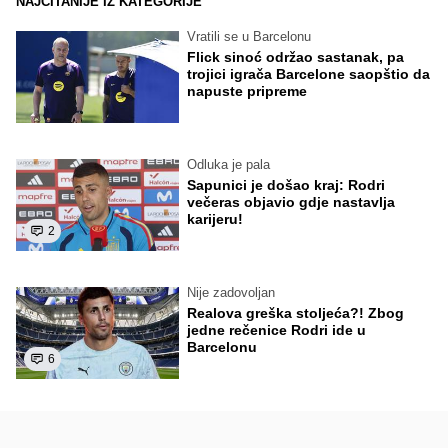
NAJČITANIJE IZ KATEGORIJE
Vratili se u Barcelonu
Flick sinoć održao sastanak, pa
trojici igrača Barcelone saopštio da
napuste pripreme
Odluka je pala
Sapunici je došao kraj: Rodri
večeras objavio gdje nastavlja
karijeru!
2
Nije zadovoljan
Realova greška stoljeća?! Zbog
jedne rečenice Rodri ide u
Barcelonu
6