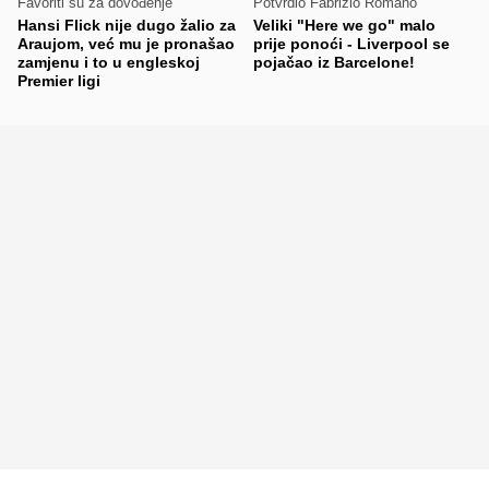
Favoriti su za dovođenje
Potvrdio Fabrizio Romano
Hansi Flick nije dugo žalio za
Veliki "Here we go" malo
Araujom, već mu je pronašao
prije ponoći - Liverpool se
zamjenu i to u engleskoj
pojačao iz Barcelone!
Premier ligi