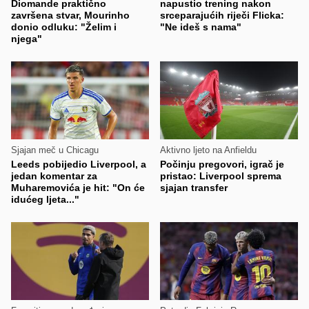
Diomande praktično
napustio trening nakon
završena stvar, Mourinho
srceparajućih riječi Flicka:
donio odluku: "Želim i
"Ne ideš s nama"
njega"
Sjajan meč u Chicagu
Aktivno ljeto na Anfieldu
Leeds pobijedio Liverpool, a
Počinju pregovori, igrač je
jedan komentar za
pristao: Liverpool sprema
Muharemovića je hit: "On će
sjajan transfer
idućeg ljeta..."