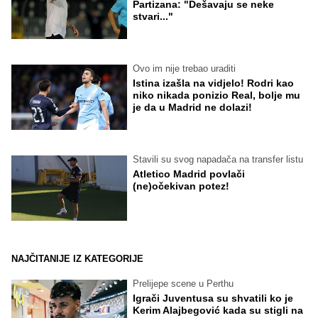
Partizana: "Dešavaju se neke
stvari..."
Ovo im nije trebao uraditi
Istina izašla na vidjelo! Rodri kao
niko nikada ponizio Real, bolje mu
je da u Madrid ne dolazi!
Stavili su svog napadača na transfer listu
Atletico Madrid povlači
(ne)očekivan potez!
NAJČITANIJE IZ KATEGORIJE
Prelijepe scene u Perthu
Igrači Juventusa su shvatili ko je
Kerim Alajbegović kada su stigli na