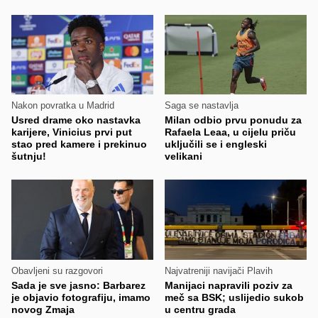
Nakon povratka u Madrid
Saga se nastavlja
Usred drame oko nastavka
Milan odbio prvu ponudu za
karijere, Vinicius prvi put
Rafaela Leaa, u cijelu priču
stao pred kamere i prekinuo
uključili se i engleski
šutnju!
velikani
Obavljeni su razgovori
Najvatreniji navijači Plavih
Sada je sve jasno: Barbarez
Manijaci napravili poziv za
je objavio fotografiju, imamo
meč sa BSK; uslijedio sukob
novog Zmaja
u centru grada