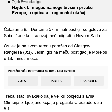
Žrijeb Evropske lige
Hajduk bi mogao na noge bivšem prvaku
Evrope, u opticaju i regionalni okršaji
Ćalasan u 8. i Đuričin u 57. minuti postigli su golove za
Subotičane koji su ovaj meč odigrali u Novom Sadu.
Osijek je na svom terenu poražen od Glasgow
Rangersa (0:1). Jedini gol na meču postigao je Morelos
u 18. minuti meča.
Potražite više informacija na temu Liga Evrope:
VIJESTI
TABELA
RASPORED
Treba istači svakako da je veliku pobjedu slavila
Olimpija iz Ljubljane koja je pregazila Crausaders sa
5:1.