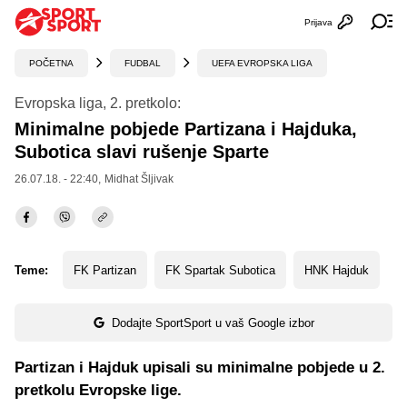
Prijava
Otvori profi
Ot
POČETNA
FUDBAL
UEFA EVROPSKA LIGA
Evropska liga, 2. pretkolo:
Minimalne pobjede Partizana i Hajduka,
Subotica slavi rušenje Sparte
26.07.18. - 22:40,
Midhat Šljivak
Teme:
FK Partizan
FK Spartak Subotica
HNK Hajduk
Dodajte SportSport u vaš Google izbor
Partizan i Hajduk upisali su minimalne pobjede u 2.
pretkolu Evropske lige.