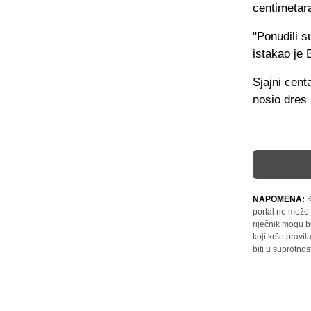
centimetara
"Ponudili 
istakao je 
Sjajni cent
nosio dres 
NAPOMENA:
K
portal ne može 
riječnik mogu b
koji krše pravi
biti u suprotnos