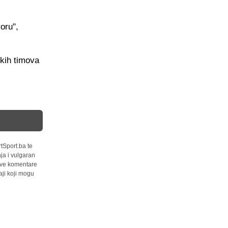
oru",
čkih timova
tSport.ba te
ja i vulgaran
 sve komentare
ji koji mogu