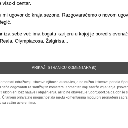
 visoki centar.
su mi ugovor do kraja sezone. Razgovaraćemo o novom ugov
Begić.
ar iza sebe već ima bogatu karijeru u kojoj je pored slovena
Reala, Olympiacosa, Žalgirisa...
PRIKAŽI STRANICU KOMENTARA (0)
omentari odražavaju stavove njihovih autora/ica, a ne nužno i stavove portala Spor
i neće odgovarati za sadržaj tih kometara. Komentari koji sadrže vrijeđanja, psovan
iti uklonjeni bez najave i objašnjenja, ali to ne obavezuje SportSport.ba da obriše
la. Čitanjem prihvatate mogućnost da među komentarima mogu biti pronađeni sadrža
ti sa vašim uvjerenjima.