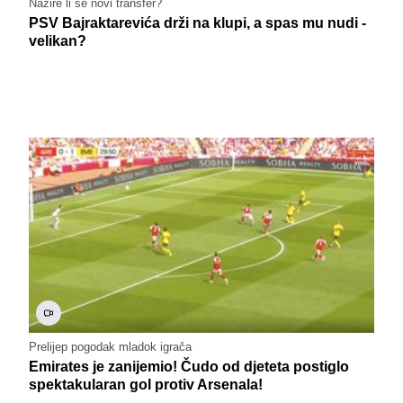
Nazire li se novi transfer?
PSV Bajraktarevića drži na klupi, a spas mu nudi -
velikan?
Prelijep pogodak mladok igrača
Emirates je zanijemio! Čudo od djeteta postiglo
spektakularan gol protiv Arsenala!