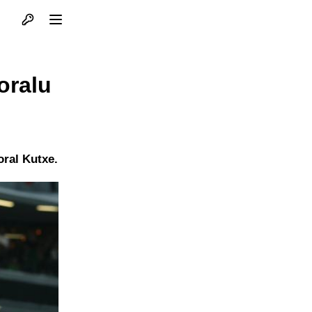
Otvori profil
Otvori meni
oralu
oral Kutxe.